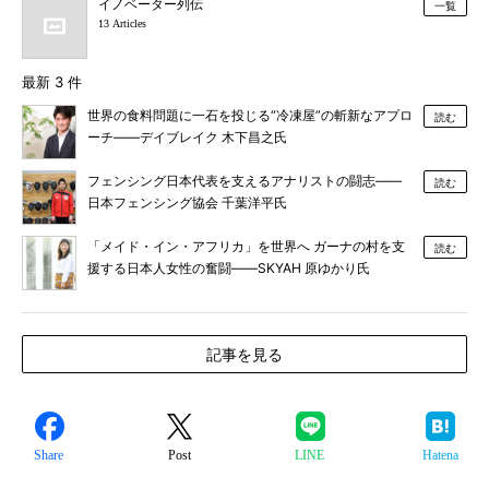
イノベーター列伝
一覧
13 Articles
最新 3 件
世界の食料問題に一石を投じる“冷凍屋”の斬新なアプロ
読む
ーチ――デイブレイク 木下昌之氏
フェンシング日本代表を支えるアナリストの闘志――
読む
日本フェンシング協会 千葉洋平氏
「メイド・イン・アフリカ」を世界へ ガーナの村を支
読む
援する日本人女性の奮闘――SKYAH 原ゆかり氏
記事を見る
Share
Post
LINE
Hatena