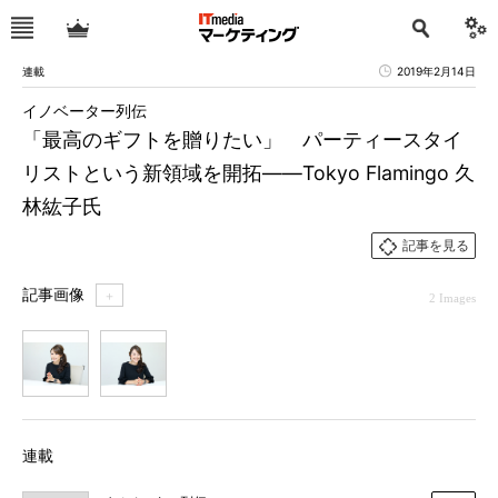
連載
2019年2月14日
イノベーター列伝
「最高のギフトを贈りたい」 パーティースタイ
リストという新領域を開拓――Tokyo Flamingo 久
林紘子氏
記事を見る
記事画像
＋
2 Images
1
2
連載