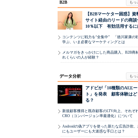
B2B
【B2Bマーケター困惑】資
サイト経由のリードの商談
10％以下 有効活用するに
コンテンツに戦力を“全集中” 「徳川家康の
学ぶ、いま必要なマーケティングとは
メルマガをきっかけにした商品購入、B2B商
れくらいの人が経験？
データ分析
アドビが「10種類のAIエ
ト」を発表 顧客体験はど
る？
新規顧客獲得と既存顧客のLTV向上、それぞ
CRO（コンバージョン率最適化）について
Androidの偽アプリを使った新たな広告詐欺
にもユーザーにも大迷惑な手口とは？