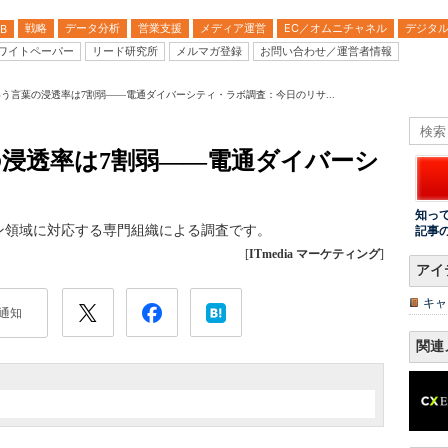
戦略
データ分析
営業支援
メディア運営
EC／オムニチャネル
デジタ
B
ワイトペーパー
リード研究所
メルマガ登録
お問い合わせ／運営者情報
いう言葉の浸透率は7割弱――電通ダイバーシティ・ラボ調査：今日のリサ...
の浸透率は7割弱――電通ダイバーシ
知っ
ン領域に対応する専門組織による調査です。
記事
[
ITmedia マーケティング
]
アイ
キャ
通知
関連