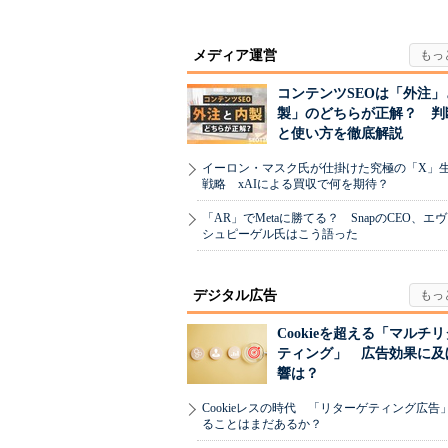
メディア運営
コンテンツSEOは「外注」
製」のどちらが正解？ 判
と使い方を徹底解説
イーロン・マスク氏が仕掛けた究極の「X」
戦略 xAIによる買収で何を期待？
「AR」でMetaに勝てる？ SnapのCEO、エ
シュピーゲル氏はこう語った
デジタル広告
Cookieを超える「マルチ
ティング」 広告効果に及
響は？
Cookieレスの時代 「リターゲティング広告
ることはまだあるか？