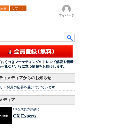
ル広告
リサーチ
マイページ
ておくべきマーケティングのトレンド解説や新着
の一覧など、役に立つ情報をお届けします。
ティメディアからのお知らせ
リア採用の応募を受け付けています
メディア
CXを成長の源泉に
CX Experts