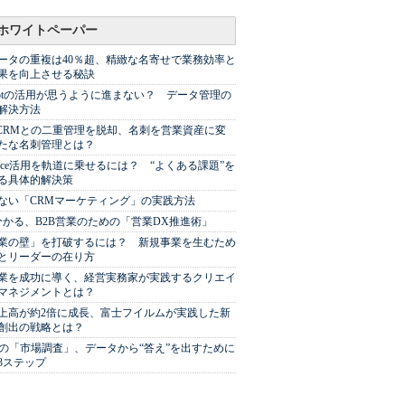
ホワイトペーパー
ータの重複は40％超、精緻な名寄せで業務効率と
果を向上させる秘訣
Spotの活用が思うように進まない？ データ管理の
解決方法
やCRMとの二重管理を脱却、名刺を営業資産に変
たな名刺管理とは？
sforce活用を軌道に乗せるには？ “よくある課題”を
る具体的解決策
ない「CRMマーケティング」の実践方法
分かる、B2B営業のための「営業DX推進術」
業の壁」を打破するには？ 新規事業を生むため
とリーダーの在り方
業を成功に導く、経営実務家が実践するクリエイ
マネジメントとは？
上高が約2倍に成長、富士フイルムが実践した新
創出の戦略とは？
代の「市場調査」、データから“答え”を出すために
3ステップ