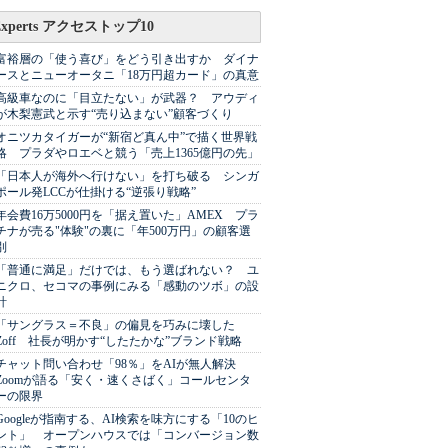
Experts アクセストップ10
富裕層の「使う喜び」をどう引き出すか ダイナ
ースとニューオータニ「18万円超カード」の真意
高級車なのに「目立たない」が武器？ アウディ
が木梨憲武と示す“売り込まない”顧客づくり
オニツカタイガーが“新宿ど真ん中”で描く世界戦
略 プラダやロエベと競う「売上1365億円の先」
「日本人が海外へ行けない」を打ち破る シンガ
ポール発LCCが仕掛ける“逆張り戦略”
年会費16万5000円を「据え置いた」AMEX プラ
チナが売る"体験"の裏に「年500万円」の顧客選
別
「普通に満足」だけでは、もう選ばれない？ ユ
ニクロ、セコマの事例にみる「感動のツボ」の設
計
「サングラス＝不良」の偏見を巧みに壊した
Zoff 社長が明かす“したたかな”ブランド戦略
チャット問い合わせ「98％」をAIが無人解決
Zoomが語る「安く・速くさばく」コールセンタ
ーの限界
Googleが指南する、AI検索を味方にする「10のヒ
ント」 オープンハウスでは「コンバージョン数