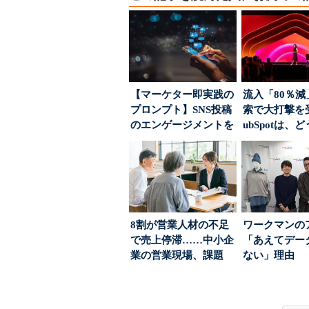
【マーケター即実践の
流入「80％減
プロンプト】SNS投稿
索で大打撃を
のエンゲージメントを
ubSpotは、
高めるAI活用、ポ...
て“未来の顧...
8割が営業人材の不足
ワークマンの
で売上停滞……中小企
「あえてデー
業の営業現場、課題
ない」理由 
は？
ちた顧客満足
引...