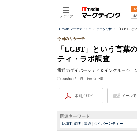
B2
ホ
メディア
ITmedia マーケティング
データ分析
「LGBT」と
今日のリサーチ
「LGBT」という言葉
ティ・ラボ調査
電通のダイバーシティ＆インクルージョ
2019年01月15日 16時00分 公開
印刷／PDF
メールで
関連キーワード
LGBT
|
調査
|
電通
|
ダイバーシティー