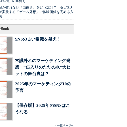
63％増」の事例も
AIが作れない「面白さ」をどう設計？ セガXD
が実践する「ゲーム発想」で体験価値を高める方
法
Book
SNSの古い常識を疑え！
常識外れのマーケティング発
想 “缶入りのただの水”大ヒ
ットの舞台裏は？
2025年のマーケティング10の
予言
【保存版】2025年のSNSはこ
うなる
»
一覧ページへ