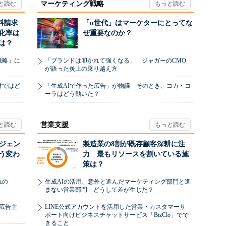
マーケティング戦略
料請求
「α世代」はマーケターにとってな
化率は
ぜ重要なのか？
は？
戦略」に
「ブランドは叩かれて強くなる」 ジャガーのCMO
が語った炎上の乗り越え方
材ではど
「生成AIで作った広告」が物議 そのとき、コカ・コ
ーラはどう動いた？
営業支援
ージェン
製造業の8割が既存顧客深耕に注
う変わ
力 最もリソースを割いている施
策は？
れの
生成AIの活用、意外と進んだマーケティング部門と進
まない営業部門 どうして差が生じた？
、広告主
LINE公式アカウントを活用した営業・カスタマーサ
ポート向けビジネスチャットサービス「BizClo」でで
きること