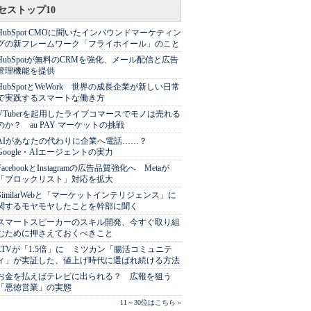
セストップ10
HubSpot CMOに聞いたインバウンドマーケティン
グの新フレームワーク「フライホイール」のこと
HubSpotが無料のCRMを強化、メール配信と広告
管理機能を提供
HubSpotとWeWork 世界の成長企業が新しい日常
で実践するスマートな働き方
VTuberを起用したライブコマースでモノは売れる
のか？ au PAY マーケットの挑戦
AIがあなたの代わりに企業へ電話……？
Google・AIエージェントの実力
FacebookとInstagramの広告品質強化へ Metaが
「ブロックリスト」対応を拡大
SimilarWebと「マーケットインテリジェンス」に
関するモヤモヤしたことを幹部に聞く
スマートスピーカーのスキル開発、今すぐ取り組
むために押さえておくべきこと
LTVが「1.5倍」に ミツカン「腸活コミュニテ
ィ」が実証した、値上げ時代に選ばれ続ける方法
お金を払えばテレビに出られる？ 広報を狙う
「悪徳営業」の実態
11～30位はこちら »