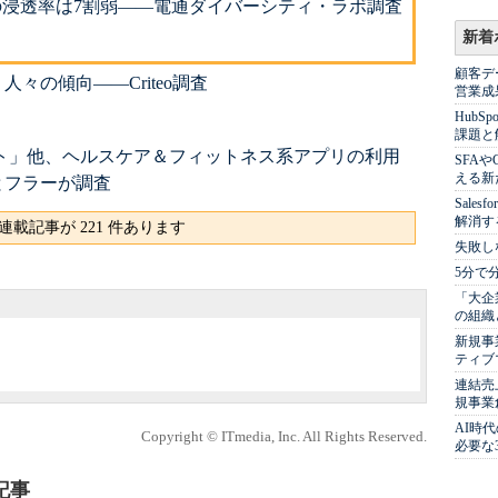
の浸透率は7割弱――電通ダイバーシティ・ラボ調査
新着
顧客デ
々の傾向――Criteo調査
営業成
Hub
課題と
イト」他、ヘルスケア＆フィットネス系アプリの利用
SFA
える新
とフラーが調査
Sale
解消す
連載記事が 221 件あります
失敗し
5分で
「大企
の組織
新規事
ティブ
連結売
規事業
AI時
Copyright © ITmedia, Inc. All Rights Reserved.
必要な
記事