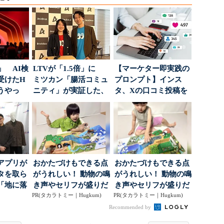
」 AI検
LTVが「1.5倍」に
【マーケター即実践の
受けたH
ミツカン「腸活コミュ
プロンプト】インス
どうやっ
ニティ」が実証した、
タ、Xの口コミ投稿を
値上げ時代に選ば...
分析→戦略立案に生か
す...
アプリが
おかたづけもできる点
おかたづけもできる点
タを取ら
がうれしい！ 動物の鳴
がうれしい！ 動物の鳴
「地に落
き声やセリフが盛りだ
き声やセリフが盛りだ
度」を
PR(タカラトミー｜Hugkum)
くさんの「アニア ...
PR(タカラトミー｜Hugkum)
くさんの「アニア ...
Recommended by