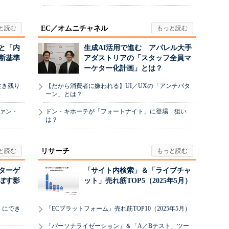
EC／オムニチャネル
と「内
生成AI活用で進む アパレル大手
断基準
アダストリアの「スタッフ全員マ
ーケター化計画」とは？
生き残り
【だから消費者に嫌われる】UI／UXの「アンチパタ
ーン」とは？
ヴァン・
ドン・キホーテが「フォートナイト」に登場 狙い
は？
リサーチ
リターゲ
「サイト内検索」＆「ライブチャ
ぼす影
ット」売れ筋TOP5（2025年5月）
」にでき
「ECプラットフォーム」売れ筋TOP10（2025年5月）
「パーソナライゼーション」＆「A／Bテスト」ツー