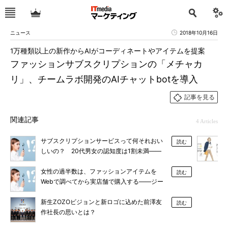
ニュース
2018年10月16日
1万種類以上の新作からAIがコーディネートやアイテムを提案
ファッションサブスクリプションの「メチャカ
リ」、チームラボ開発のAIチャットbotを導入
記事を見る
関連記事
4 Articles
サブスクリプションサービスって何それおい
読む
しいの？ 20代男女の認知度は1割未満――
テスティー調べ
女性の過半数は、ファッションアイテムを
読む
Webで調べてから実店舗で購入する――ジー
ユー調査
新生ZOZOビジョンと新ロゴに込めた前澤友
読む
作社長の思いとは？