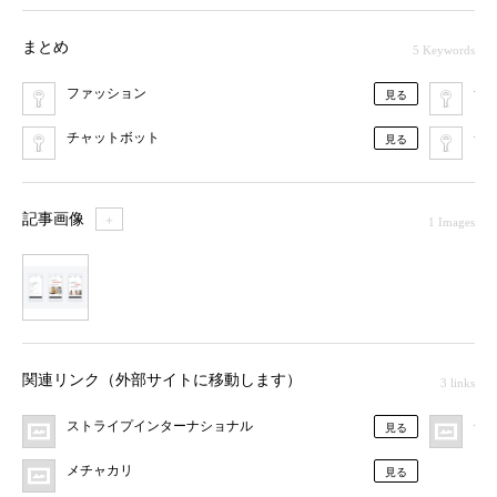
まとめ
5 Keywords
ファッション
サ
見る
チャットボット
チ
見る
記事画像
＋
1 Images
1
関連リンク（外部サイトに移動します）
3 links
ストライプインターナショナル
チ
見る
メチャカリ
見る