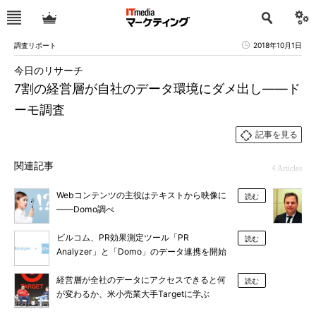
調査リポート
2018年10月1日
今日のリサーチ
7割の経営層が自社のデータ環境にダメ出し――ド
ーモ調査
記事を見る
関連記事
4 Articles
Webコンテンツの主役はテキストから映像に
読む
――Domo調べ
ビルコム、PR効果測定ツール「PR
読む
Analyzer」と「Domo」のデータ連携を開始
経営層が全社のデータにアクセスできると何
読む
が変わるか、米小売業大手Targetに学ぶ