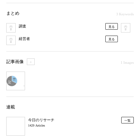
まとめ
3 Keywords
調査
BI
見る
経営者
見る
記事画像
＋
1 Images
1
連載
今日のリサーチ
一覧
1429 Articles