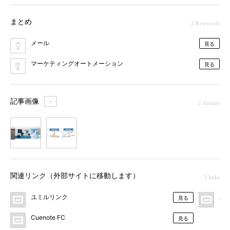
まとめ
2 Keywords
メール
見る
マーケティングオートメーション
見る
記事画像
＋
2 Images
1
2
関連リンク（外部サイトに移動します）
3 links
ユミルリンク
Aim
見る
Cuenote FC
見る