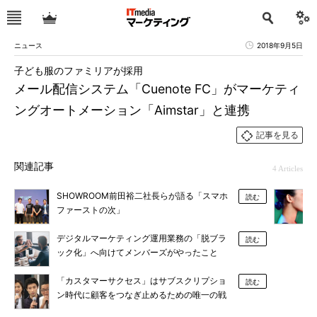
ニュース
2018年9月5日
子ども服のファミリアが採用
メール配信システム「Cuenote FC」がマーケティ
ングオートメーション「Aimstar」と連携
記事を見る
関連記事
4 Articles
SHOWROOM前田裕二社長らが語る「スマホ
読む
ファーストの次」
デジタルマーケティング運用業務の「脱ブラ
読む
ック化」へ向けてメンバーズがやったこと
「カスタマーサクセス」はサブスクリプショ
読む
ン時代に顧客をつなぎ止めるための唯一の戦
略