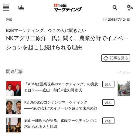
連載
2018年7月24日
B2Bマーケティング、今この人に聞きたい
NKアグリ三原洋一氏に聞く、農業分野でイノベー
ションを起こし続けられる理由
記事を見る
関連記事
4 Articles
「ABMは営業視点のマーケティング」の真意
読む
とは？――庭山一郎氏×佐久間 衡氏
KDDIのB2Bコンテンツマーケティング
読む
――“auの会社”のイメージを超えて未来の顧
客とつながる
庭山一郎氏らが語る、B2Bマーケティングに
読む
求められる人と組織