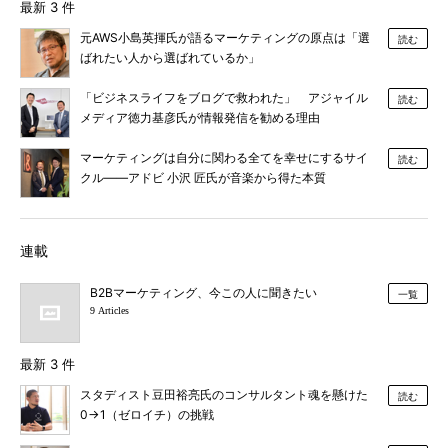
最新 3 件
元AWS小島英揮氏が語るマーケティングの原点は「選
読む
ばれたい人から選ばれているか」
「ビジネスライフをブログで救われた」 アジャイル
読む
メディア徳力基彦氏が情報発信を勧める理由
マーケティングは自分に関わる全てを幸せにするサイ
読む
クル――アドビ 小沢 匠氏が音楽から得た本質
連載
B2Bマーケティング、今この人に聞きたい
一覧
9 Articles
最新 3 件
スタディスト豆田裕亮氏のコンサルタント魂を懸けた
読む
0→1（ゼロイチ）の挑戦