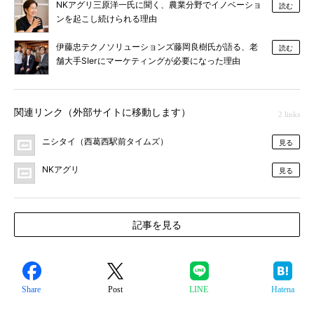
NKアグリ三原洋一氏に聞く、農業分野でイノベーショ
読む
ンを起こし続けられる理由
伊藤忠テクノソリューションズ藤岡良樹氏が語る、老
読む
舗大手SIerにマーケティングが必要になった理由
関連リンク（外部サイトに移動します）
2 links
ニシタイ（西葛西駅前タイムズ）
見る
NKアグリ
見る
記事を見る
Share
Post
LINE
Hatena