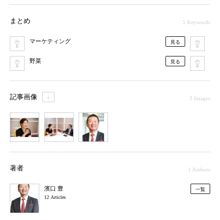
まとめ
5 Keywords
マーケティング
イ
見る
野菜
B2
見る
記事画像
＋
3 Images
1
2
3
著者
1 Authors
濱口 豊
一覧
12 Articles