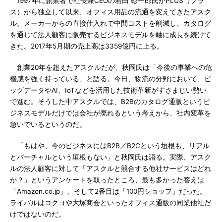
1997年に創業者で社長兼CEOの岩田 彰一郎氏がPLUS（プラ
ス）から独立して以来、オフィス用品の流通を変えてきたアスク
ル。メーカーからの直接仕入れで中間コストを削減し、カタログ
を通じて法人顧客に販売するビジネスモデルを軸に成長を続けて
きた。2017年5月期の売上高は3359億円に上る。
創業20年を超えたアスクルだが、秋岡氏は「今後の事業への危
機感を強く持っている」と語る。今日、物流の分野において、ビ
ッグデータやAI、IoTなどを活用した技術革新がすさまじい勢い
で進む。そうした中アスクルでは、B2Bのカタログ通販というビ
ジネスモデルだけでは会社が廃れるという考えから、社内変革を
急いでいるというのだ。
「もはや、今のビジネスにはB2B／B2Cという垣根も、リアル
とバーチャルという垣根もない」と秋岡氏は語る。実際、アスク
ルの法人顧客に対して「アスクルと競合する他社サービスはどれ
か？」というアンケートを取ったところ、最も多かった答えは
「Amazon.co.jp」、そして2番目は「100円ショップ」だった。
ライバルはコクヨや大塚商会といったオフィス通販の同業他社だ
けではないのだ。