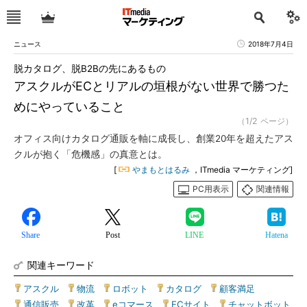
ニュース
2018年7月4日
脱カタログ、脱B2Bの先にあるもの
アスクルがECとリアルの垣根がない世界で勝つた
めにやっていること
（1/2 ページ）
オフィス向けカタログ通販を軸に成長し、創業20年を超えたアス
クルが抱く「危機感」の真意とは。
[
やまもとはるみ
，ITmedia マーケティング]
PC用表示
関連情報
Share
Post
LINE
Hatena
関連キーワード
アスクル
|
物流
|
ロボット
|
カタログ
|
顧客満足
|
通信販売
|
改革
|
eコマース
|
ECサイト
|
チャットボット