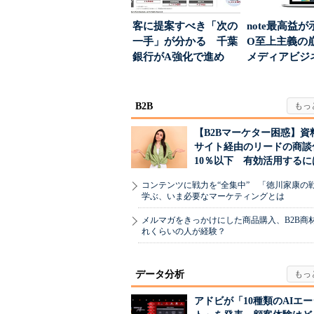
客に提案すべき「次の
note最高益が
一手」が分かる 千葉
O至上主義
銀行がA強化で進め
メディアビジ
る“One to On...
された“勝ち筋.
B2B
【B2Bマーケター困惑】資
サイト経由のリードの商談
10％以下 有効活用するに
コンテンツに戦力を“全集中” 「徳川家康の
学ぶ、いま必要なマーケティングとは
メルマガをきっかけにした商品購入、B2B商
れくらいの人が経験？
データ分析
アドビが「10種類のAIエ