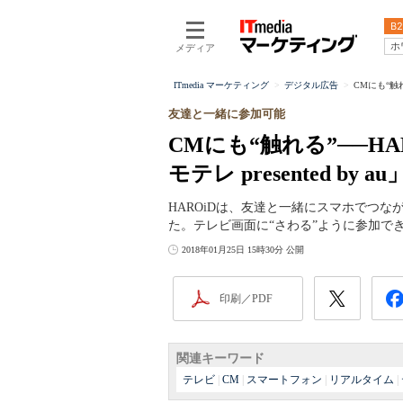
B2
ホ
メディア
ITmedia マーケティング
デジタル広告
CMにも“触れ
友達と一緒に参加可能
CMにも“触れる”──H
モテレ presented b
HAROiDは、友達と一緒にスマホでつ
た。テレビ画面に“さわる”ように参加でき
2018年01月25日 15時30分 公開
印刷／PDF
関連キーワード
テレビ
|
CM
|
スマートフォン
|
リアルタイム
|