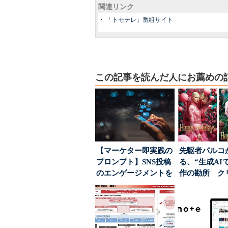
関連リンク
「トモテレ」番組サイト
この記事を読んだ人にお薦めの
【マーケター即実践の
先駆者パルコ
プロンプト】SNS投稿
る、“生成AI
のエンゲージメントを
作の勘所 ク
高めるAI活用、ポ...
ーに残る「重
割...