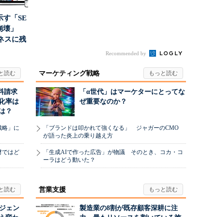
示す「SE
の崩壊」
ネスに残
..
Recommended by
マーケティング戦略
料請求
「α世代」はマーケターにとってな
化率は
ぜ重要なのか？
は？
戦略」に
「ブランドは叩かれて強くなる」 ジャガーのCMO
が語った炎上の乗り越え方
材ではど
「生成AIで作った広告」が物議 そのとき、コカ・コ
ーラはどう動いた？
営業支援
ージェン
製造業の8割が既存顧客深耕に注