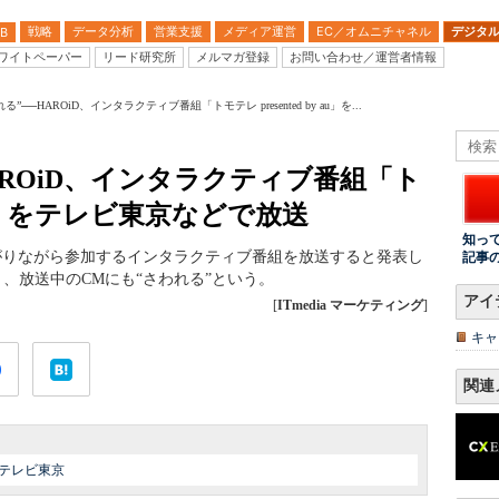
戦略
データ分析
営業支援
メディア運営
EC／オムニチャネル
デジタ
B
ワイトペーパー
リード研究所
メルマガ登録
お問い合わせ／運営者情報
る”──HAROiD、インタラクティブ番組「トモテレ presented by au」を...
AROiD、インタラクティブ番組「ト
y au」をテレビ東京などで放送
知っ
ながりながら参加するインタラクティブ番組を放送すると発表し
記事
、放送中のCMにも“さわれる”という。
アイ
[
ITmedia マーケティング
]
キャ
関連
テレビ東京