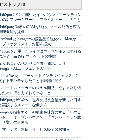
セストップ10
HubSpot CMOに聞いたインバウンドマーケティン
グの新フレームワーク「フライホイール」のこと
HubSpotが無料のCRMを強化、メール配信と広告
管理機能を提供
FacebookとInstagramの広告品質強化へ Metaが
「ブロックリスト」対応を拡大
VTuberを起用したライブコマースでモノは売れる
のか？ au PAY マーケットの挑戦
AIがあなたの代わりに企業へ電話……？
Google・AIエージェントの実力
SimilarWebと「マーケットインテリジェンス」に
関するモヤモヤしたことを幹部に聞く
スマートスピーカーのスキル開発、今すぐ取り組
むために押さえておくべきこと
HubSpotとWeWork 世界の成長企業が新しい日常
で実践するスマートな働き方
Googleが指南する、AI検索を味方にする「10のヒ
ント」 オープンハウスでは「コンバージョン数
63％増」の事例も
「マーケター通信」サービス終了のお知らせ