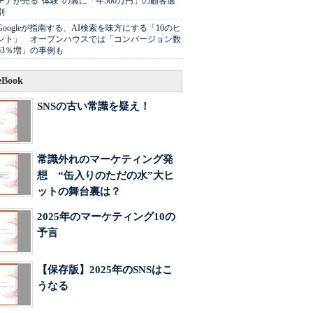
チナが売る"体験"の裏に「年500万円」の顧客選
別
Googleが指南する、AI検索を味方にする「10のヒ
ント」 オープンハウスでは「コンバージョン数
63％増」の事例も
Book
SNSの古い常識を疑え！
常識外れのマーケティング発
想 “缶入りのただの水”大ヒ
ットの舞台裏は？
2025年のマーケティング10の
予言
【保存版】2025年のSNSはこ
うなる