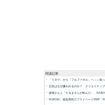
関連記事
「リタゲ」から「フルファネル」へ――知っ
広告はなぜ嫌われるのか？ クリエイティブ
波瑠さんと「だるまさんが転んだ」、HARO
HAROiD、放送局向けプライベートDMP「HA