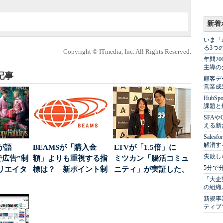
新着
いま「
る3つ
Copyright © ITmedia, Inc. All Rights Reserved.
年間2
主導の
記事
顧客デ
営業成
Hub
課題と
SFA
える新
Sale
解消す
が語
BEAMSが「購入金
LTVが「1.5倍」に
失敗し
で広告”制
額」よりも重視する指
ミツカン「腸活コミュ
5分で
リエイタ
標は？ 新ポイント制
ニティ」が実証した、
「大企
要な役
度の狙い
値上げ時代に選ば...
の組織
新規事
ティブ