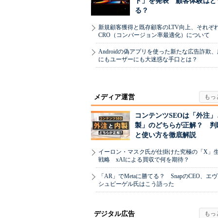
ト」を発表 顧客体験はど
る？
新規顧客獲得と既存顧客のLTV向上、それぞ
CRO（コンバージョン率最適化）について
Androidの偽アプリを使った新たな広告詐欺
にもユーザーにも大迷惑な手口とは？
メディア運営
コンテンツSEOは「外注」
製」のどちらが正解？ 判
と使い方を徹底解説
イーロン・マスク氏が仕掛けた究極の「X」
戦略 xAIによる買収で何を期待？
「AR」でMetaに勝てる？ SnapのCEO、エ
シュピーゲル氏はこう語った
デジタル広告