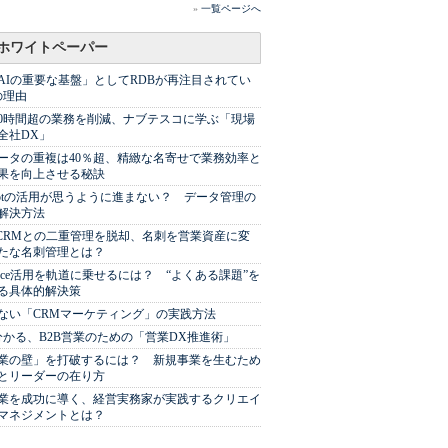
»
一覧ページへ
ホワイトペーパー
AIの重要な基盤」としてRDBが再注目されてい
の理由
00時間超の業務を削減、ナブテスコに学ぶ「現場
全社DX」
ータの重複は40％超、精緻な名寄せで業務効率と
果を向上させる秘訣
Spotの活用が思うように進まない？ データ管理の
解決方法
やCRMとの二重管理を脱却、名刺を営業資産に変
たな名刺管理とは？
sforce活用を軌道に乗せるには？ “よくある課題”を
る具体的解決策
ない「CRMマーケティング」の実践方法
分かる、B2B営業のための「営業DX推進術」
業の壁」を打破するには？ 新規事業を生むため
とリーダーの在り方
業を成功に導く、経営実務家が実践するクリエイ
マネジメントとは？