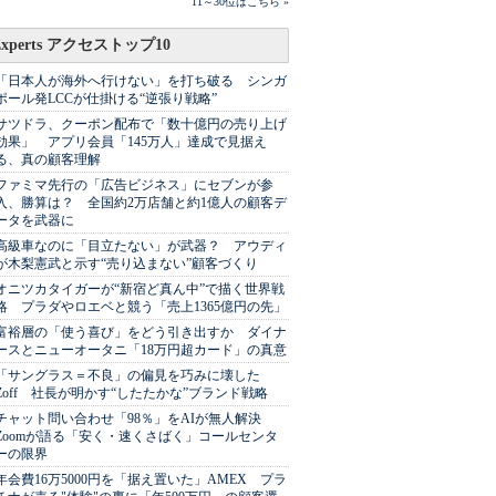
11～30位はこちら »
Experts アクセストップ10
「日本人が海外へ行けない」を打ち破る シンガ
ポール発LCCが仕掛ける“逆張り戦略”
サツドラ、クーポン配布で「数十億円の売り上げ
効果」 アプリ会員「145万人」達成で見据え
る、真の顧客理解
ファミマ先行の「広告ビジネス」にセブンが参
入、勝算は？ 全国約2万店舗と約1億人の顧客デ
ータを武器に
高級車なのに「目立たない」が武器？ アウディ
が木梨憲武と示す“売り込まない”顧客づくり
オニツカタイガーが“新宿ど真ん中”で描く世界戦
略 プラダやロエベと競う「売上1365億円の先」
富裕層の「使う喜び」をどう引き出すか ダイナ
ースとニューオータニ「18万円超カード」の真意
「サングラス＝不良」の偏見を巧みに壊した
Zoff 社長が明かす“したたかな”ブランド戦略
チャット問い合わせ「98％」をAIが無人解決
Zoomが語る「安く・速くさばく」コールセンタ
ーの限界
年会費16万5000円を「据え置いた」AMEX プラ