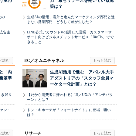
う変わ
力 最もリソースを割いている施
策は？
れの
生成AIの活用、意外と進んだマーケティング部門と進
まない営業部門 どうして差が生じた？
、広告主
LINE公式アカウントを活用した営業・カスタマーサ
ポート向けビジネスチャットサービス「BizClo」でで
きること
EC／オムニチャネル
と「内
生成AI活用で進む アパレル大手
断基準
アダストリアの「スタッフ全員マ
ーケター化計画」とは？
生き残り
【だから消費者に嫌われる】UI／UXの「アンチパタ
ーン」とは？
ヴァン・
ドン・キホーテが「フォートナイト」に登場 狙い
は？
リサーチ