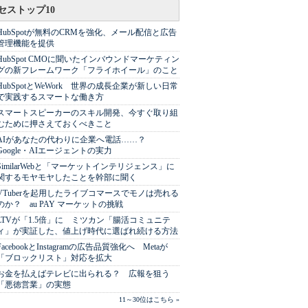
セストップ10
HubSpotが無料のCRMを強化、メール配信と広告
管理機能を提供
HubSpot CMOに聞いたインバウンドマーケティン
グの新フレームワーク「フライホイール」のこと
HubSpotとWeWork 世界の成長企業が新しい日常
で実践するスマートな働き方
スマートスピーカーのスキル開発、今すぐ取り組
むために押さえておくべきこと
AIがあなたの代わりに企業へ電話……？
Google・AIエージェントの実力
SimilarWebと「マーケットインテリジェンス」に
関するモヤモヤしたことを幹部に聞く
VTuberを起用したライブコマースでモノは売れる
のか？ au PAY マーケットの挑戦
LTVが「1.5倍」に ミツカン「腸活コミュニテ
ィ」が実証した、値上げ時代に選ばれ続ける方法
FacebookとInstagramの広告品質強化へ Metaが
「ブロックリスト」対応を拡大
お金を払えばテレビに出られる？ 広報を狙う
「悪徳営業」の実態
11～30位はこちら »