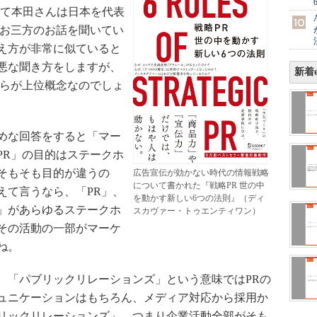
して本田さんは日本を代表
、お三方のお話を聞いてい
え方が非常に似ていると
悪な聞き方をしますが、
新着e
ちらが上位概念なのでしょ
めな回答をすると「マー
PR」の目的はステークホ
そもそも目的が違うの
広告宣伝が効かない時代の情報戦略
について書かれた『戦略PR 世の中
えて言うなら、「PR」、
を動かす新しい6つの法則』（ディ
」があらゆるステークホ
スカヴァー・トゥエンティワン）
その活動の一部がマーケ
ね。
「パブリックリレーションズ」という意味ではPRの
ュニケーションはもちろん、メディア対応から採用か
リックリレーションズ」、つまり企業活動全部がそも