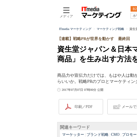
B2
ホ
メディア
ITmedia マーケティング
マーケティング戦略
資生
【連載】戦略PRが世界を動かす 最終回
資生堂ジャパン＆日本
商品」を生み出す方法
商品力や宣伝力だけでは、もはや人は動
らいいか。戦略PRのプロとマーケティン
2017年07月07日 07時00分 公開
印刷／PDF
メールで
関連キーワード
マーケッター
|
ブランド戦略
|
CMO
|
プロモー