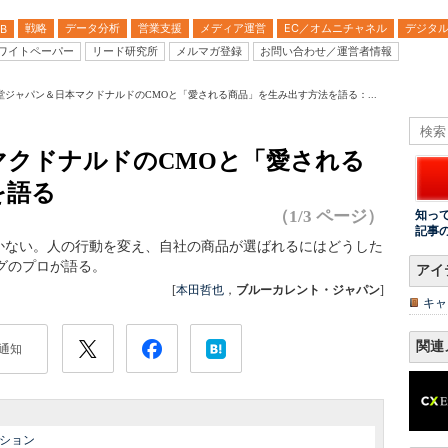
戦略
データ分析
営業支援
メディア運営
EC／オムニチャネル
デジタ
B
ワイトペーパー
リード研究所
メルマガ登録
お問い合わせ／運営者情報
堂ジャパン＆日本マクドナルドのCMOと「愛される商品」を生み出す方法を語る：...
マクドナルドのCMOと「愛される
を語る
（1/3 ページ）
知っ
記事
かない。人の行動を変え、自社の商品が選ばれるにはどうした
グのプロが語る。
アイ
[
本田哲也
，
ブルーカレント・ジャパン
]
キャ
関連
通知
ション