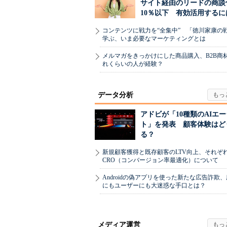
サイト経由のリードの商談
10％以下 有効活用するに
コンテンツに戦力を“全集中” 「徳川家康の
学ぶ、いま必要なマーケティングとは
メルマガをきっかけにした商品購入、B2B商
れくらいの人が経験？
データ分析
アドビが「10種類のAIエ
ト」を発表 顧客体験はど
る？
新規顧客獲得と既存顧客のLTV向上、それぞ
CRO（コンバージョン率最適化）について
Androidの偽アプリを使った新たな広告詐欺
にもユーザーにも大迷惑な手口とは？
メディア運営