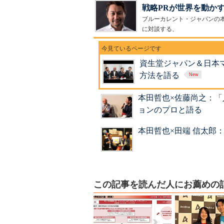
戦略PRが世界を動かす
ブルーカレント・ジャパンの
に対談する、
資生堂ジャパン＆日本
方法を語る
本田哲也×佐藤尚之：
ョンのプロと語る
本田哲也×田端 信太郎
この記事を読んだ人にお薦めの