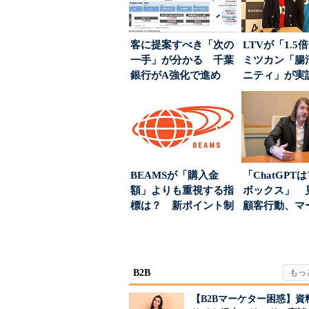
客に提案すべき「次の
LTVが「1.
一手」が分かる 千葉
ミツカン「腸
銀行がA強化で進め
ニティ」が実
る“One to On...
値上げ時代に選ば
BEAMSが「購入金
「ChatGPT
額」よりも重視する指
ボックス」 
標は？ 新ポイント制
顧客行動、マ
度の狙い
に残された打ち.
B2B
【B2Bマーケター困惑】資