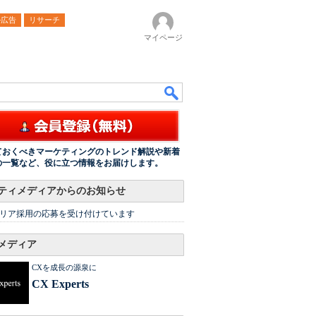
ル広告
リサーチ
マイページ
ておくべきマーケティングのトレンド解説や新着
の一覧など、役に立つ情報をお届けします。
ティメディアからのお知らせ
リア採用の応募を受け付けています
メディア
CXを成長の源泉に
CX Experts