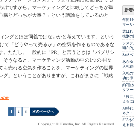
わけですから。マーケティングと比較してどっちが重
新着
心臓とどっちが大事？」という議論をしているのと一
年間1
マーサ
選ばれ
ィングとほぼ同義ではないかと考えています。という
模別の
システ
かけて「どうやって売るか」の空気を作るものであるな
顕在的
す。ただし、一般的に「PR」と言うときは「パブリシ
Saa
。そうなると、マーケティング活動の中の1つの手段
あらゆ
入札案
ても売れる空気を作ることを、マーケティングの世界
入札の
ング」ということがありますが、これがまさに「戦略
功に導
約7割
タマー
「役に
いのか
えるに
AI時
1
|
2
|
3
次のページへ
ネクト
SFA
Copyright © ITmedia, Inc. All Rights Reserved.
える新