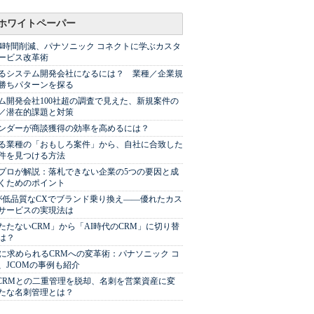
ホワイトペーパー
44時間削減、パナソニック コネクトに学ぶカスタ
ービス改革術
るシステム開発会社になるには？ 業種／企業規
勝ちパターンを探る
ム開発会社100社超の調査で見えた、新規案件の
／潜在的課題と対策
Sベンダーが商談獲得の効率を高めるには？
る業種の「おもしろ案件」から、自社に合致した
件を見つける方法
プロが解説：落札できない企業の5つの要因と成
くためのポイント
が低品質なCXでブランド乗り換え――優れたカス
サービスの実現法は
たたないCRM」から「AI時代のCRM」に切り替
は？
代に求められるCRMへの変革術：パナソニック コ
、JCOMの事例も紹介
やCRMとの二重管理を脱却、名刺を営業資産に変
たな名刺管理とは？