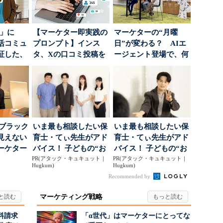
5倍」に
【マーケター即実践の
マーケターの“月曜
活コミュ
プロンプト】インス
日”が変わる？ AIエ
証した、
タ、Xの口コミ投稿を
ージェント登場で、何
...
分析→戦略立案に生か
が起きるか
す...
はブラック
いま最も相談したい保
いま最も相談したい保
見えない
育士・てぃ先生がアド
育士・てぃ先生がアド
ーケター
バイス！ 子どもの“お
バイス！ 子どもの“お
..
PR(アタック・キュキュット｜
てつだい”に、どん...
PR(アタック・キュキュット｜
てつだい”に、どん...
Hugkum)
Hugkum)
Recommended by
マーケティング戦略
料請求
「α世代」はマーケターにとってな