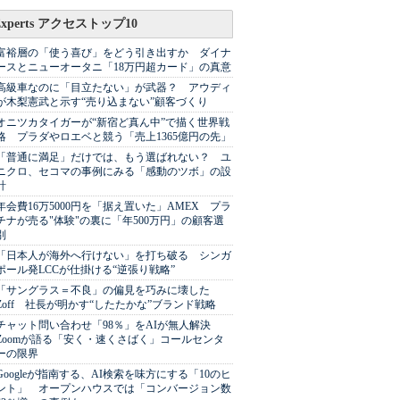
Experts アクセストップ10
富裕層の「使う喜び」をどう引き出すか ダイナ
ースとニューオータニ「18万円超カード」の真意
高級車なのに「目立たない」が武器？ アウディ
が木梨憲武と示す“売り込まない”顧客づくり
オニツカタイガーが“新宿ど真ん中”で描く世界戦
略 プラダやロエベと競う「売上1365億円の先」
「普通に満足」だけでは、もう選ばれない？ ユ
ニクロ、セコマの事例にみる「感動のツボ」の設
計
年会費16万5000円を「据え置いた」AMEX プラ
チナが売る"体験"の裏に「年500万円」の顧客選
別
「日本人が海外へ行けない」を打ち破る シンガ
ポール発LCCが仕掛ける“逆張り戦略”
「サングラス＝不良」の偏見を巧みに壊した
Zoff 社長が明かす“したたかな”ブランド戦略
チャット問い合わせ「98％」をAIが無人解決
Zoomが語る「安く・速くさばく」コールセンタ
ーの限界
Googleが指南する、AI検索を味方にする「10のヒ
ント」 オープンハウスでは「コンバージョン数