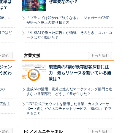
化率は
ぜ重要なのか？
は？
戦略」に
「ブランドは叩かれて強くなる」 ジャガーのCMO
が語った炎上の乗り越え方
材ではど
「生成AIで作った広告」が物議 そのとき、コカ・コ
ーラはどう動いた？
営業支援
ージェン
製造業の8割が既存顧客深耕に注
う変わ
力 最もリソースを割いている施
策は？
れの
生成AIの活用、意外と進んだマーケティング部門と進
まない営業部門 どうして差が生じた？
、広告主
LINE公式アカウントを活用した営業・カスタマーサ
ポート向けビジネスチャットサービス「BizClo」でで
きること
EC／オムニチャネル