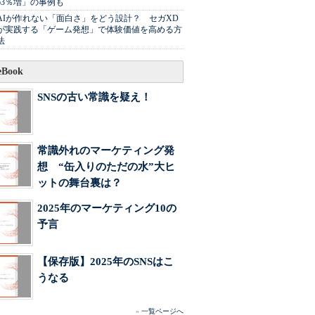
63％増」の事例も
AIが作れない「面白さ」をどう設計？ セガXD
が実践する「ゲーム発想」で体験価値を高める方
法
Book
SNSの古い常識を疑え！
常識外れのマーケティング発
想 “缶入りのただの水”大ヒ
ットの舞台裏は？
2025年のマーケティング10の
予言
【保存版】2025年のSNSはこ
うなる
»
一覧ページへ