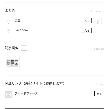
まとめ
3 Keywords
広告
ネ
見る
Facebook
見る
記事画像
＋
1 Images
1
関連リンク（外部サイトに移動します）
1 links
フィードフォース
見る