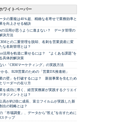
ホワイトペーパー
ータの重複は40％超、精緻な名寄せで業務効率と
果を向上させる秘訣
Spotの活用が思うように進まない？ データ管理の
解決方法
やCRMとの二重管理を脱却、名刺を営業資産に変
たな名刺管理とは？
sforce活用を軌道に乗せるには？ “よくある課題”を
る具体的解決策
ない「CRMマーケティング」の実践方法
分かる、B2B営業のための「営業DX推進術」
業の壁」を打破するには？ 新規事業を生むため
とリーダーの在り方
業を成功に導く、経営実務家が実践するクリエイ
マネジメントとは？
上高が約2倍に成長、富士フイルムが実践した新
創出の戦略とは？
代の「市場調査」、データから“答え”を出すために
3ステップ