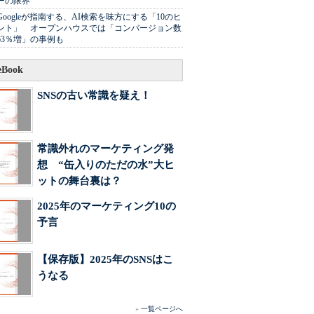
ーの限界
Googleが指南する、AI検索を味方にする「10のヒ
ント」 オープンハウスでは「コンバージョン数
63％増」の事例も
Book
SNSの古い常識を疑え！
常識外れのマーケティング発
想 “缶入りのただの水”大ヒ
ットの舞台裏は？
2025年のマーケティング10の
予言
【保存版】2025年のSNSはこ
うなる
»
一覧ページへ