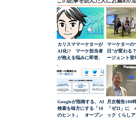
この記事を読んだ人にお薦めの
カリスママーケターが
マーケターの
AI化!? マーケ担当者
日”が変わる？
が抱える悩みに即答、
ージェント登
実力は？
が起きるか
Googleが指南する、AI
月次報告180
検索を味方にする「10
「ゼロ」に 
のヒント」 オープン
ック くらし
ハウスでは...
ンス社が挑んだV