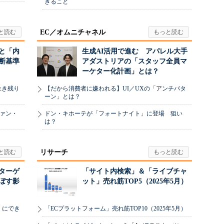
きること
EC／オムニチャネル
と「内
生成AI活用で進む アパレル大手
断基準
アダストリアの「スタッフ全員マ
ーケター化計画」とは？
生き残り
【だから消費者に嫌われる】UI／UXの「アンチパタ
ーン」とは？
ヴァン・
ドン・キホーテが「フォートナイト」に登場 狙い
は？
リサーチ
リターゲ
「サイト内検索」＆「ライブチャ
ぼす影
ット」売れ筋TOP5（2025年5月）
」にでき
「ECプラットフォーム」売れ筋TOP10（2025年5月）