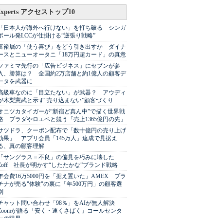
Experts アクセストップ10
「日本人が海外へ行けない」を打ち破る シンガ
ポール発LCCが仕掛ける“逆張り戦略”
富裕層の「使う喜び」をどう引き出すか ダイナ
ースとニューオータニ「18万円超カード」の真意
ファミマ先行の「広告ビジネス」にセブンが参
入、勝算は？ 全国約2万店舗と約1億人の顧客デ
ータを武器に
高級車なのに「目立たない」が武器？ アウディ
が木梨憲武と示す“売り込まない”顧客づくり
オニツカタイガーが“新宿ど真ん中”で描く世界戦
略 プラダやロエベと競う「売上1365億円の先」
サツドラ、クーポン配布で「数十億円の売り上げ
効果」 アプリ会員「145万人」達成で見据え
る、真の顧客理解
「サングラス＝不良」の偏見を巧みに壊した
Zoff 社長が明かす“したたかな”ブランド戦略
年会費16万5000円を「据え置いた」AMEX プラ
チナが売る"体験"の裏に「年500万円」の顧客選
別
チャット問い合わせ「98％」をAIが無人解決
Zoomが語る「安く・速くさばく」コールセンタ