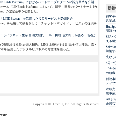
NE Ads Platform」におけるパートナープログラムの認定基準を公開
ム「LINE Ads Platform」において、販売・開発のパートナーを4カ
新着
Program」の認定基準を公開した。
顧客デ
、「LINE Beacon」を活用した接客サービスを提供開始
営業成
eacon」を活用して接客を行う「チャットBOTガイドサービス」の提供を
Hub
課題と
：ライフネット生命 岩瀬大輔氏、LINE 田端 信太郎氏が語る「若者が
SFA
える新
表取締役社長 岩瀬大輔氏、LINE 上級執行役員 田端 信太郎氏、森・
Sale
マホを活用したデジタルビジネスの可能性を語った。
解消す
失敗し
5分で
「大企
の組織
新規事
ティブ
連結売
規事業
AI時
必要な
Copyright © ITmedia, Inc. All Rights Reserved.