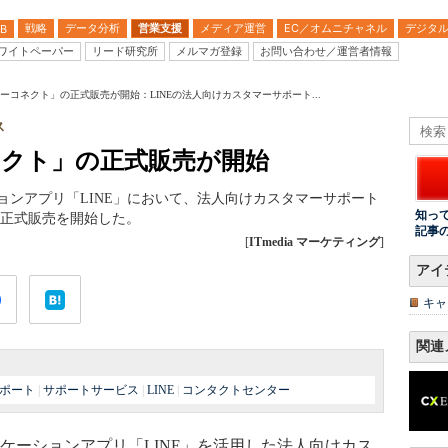
戦略
データ分析
営業支援
メディア運営
EC／オムニチャネル
デジタ
B
ワイトペーパー
リード研究所
メルマガ登録
お問い合わせ／運営者情報
タマーコネクト」の正式販売が開始：LINEの法人向けカスタマーサポート...
ス
コネクト」の正式販売が開始
ションアプリ「LINE」において、法人向けカスタマーサポート
知っ
の正式販売を開始した。
記事
[
ITmedia マーケティング
]
アイ
キャ
関連
ポート
|
サポートサービス
|
LINE
|
コンタクトセンター
ケーションアプリ「LINE」を活用した法人向けカス