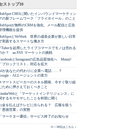
セストップ10
HubSpot CMOに聞いたインバウンドマーケティン
グの新フレームワーク「フライホイール」のこと
HubSpotが無料のCRMを強化、メール配信と広告
管理機能を提供
HubSpotとWeWork 世界の成長企業が新しい日常
で実践するスマートな働き方
VTuberを起用したライブコマースでモノは売れる
のか？ au PAY マーケットの挑戦
FacebookとInstagramの広告品質強化へ Metaが
「ブロックリスト」対応を拡大
AIがあなたの代わりに企業へ電話……？
Google・AIエージェントの実力
スマートスピーカーのスキル開発、今すぐ取り組
むために押さえておくべきこと
SimilarWebと「マーケットインテリジェンス」に
関するモヤモヤしたことを幹部に聞く
お金を払えばテレビに出られる？ 広報を狙う
「悪徳営業」の実態
「マーケター通信」サービス終了のお知らせ
11～30位はこちら »