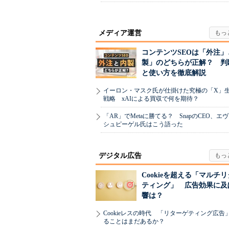
メディア運営
コンテンツSEOは「外注」
製」のどちらが正解？ 判
と使い方を徹底解説
イーロン・マスク氏が仕掛けた究極の「X」
戦略 xAIによる買収で何を期待？
「AR」でMetaに勝てる？ SnapのCEO、エ
シュピーゲル氏はこう語った
デジタル広告
Cookieを超える「マルチ
ティング」 広告効果に及
響は？
Cookieレスの時代 「リターゲティング広告
ることはまだあるか？