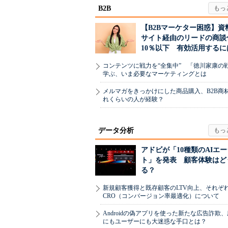
B2B
【B2Bマーケター困惑】資
サイト経由のリードの商談
10％以下 有効活用するに
コンテンツに戦力を“全集中” 「徳川家康の
学ぶ、いま必要なマーケティングとは
メルマガをきっかけにした商品購入、B2B商
れくらいの人が経験？
データ分析
アドビが「10種類のAIエ
ト」を発表 顧客体験はど
る？
新規顧客獲得と既存顧客のLTV向上、それぞ
CRO（コンバージョン率最適化）について
Androidの偽アプリを使った新たな広告詐欺
にもユーザーにも大迷惑な手口とは？