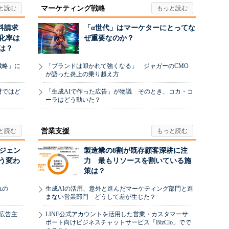
マーケティング戦略
料請求
「α世代」はマーケターにとってな
化率は
ぜ重要なのか？
は？
戦略」に
「ブランドは叩かれて強くなる」 ジャガーのCMO
が語った炎上の乗り越え方
材ではど
「生成AIで作った広告」が物議 そのとき、コカ・コ
ーラはどう動いた？
営業支援
ージェン
製造業の8割が既存顧客深耕に注
う変わ
力 最もリソースを割いている施
策は？
れの
生成AIの活用、意外と進んだマーケティング部門と進
まない営業部門 どうして差が生じた？
、広告主
LINE公式アカウントを活用した営業・カスタマーサ
ポート向けビジネスチャットサービス「BizClo」でで