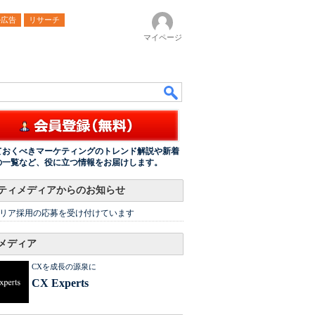
ル広告
リサーチ
マイページ
ておくべきマーケティングのトレンド解説や新着
の一覧など、役に立つ情報をお届けします。
ティメディアからのお知らせ
リア採用の応募を受け付けています
メディア
CXを成長の源泉に
CX Experts