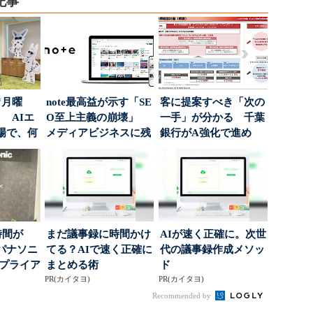
記事
“月曜
note最高益が示す「SE
客に提案すべき「次の
 AIエ
O至上主義の崩壊」
一手」が分かる 千葉
場で、何
メディアビジネスに残
銀行がA強化で進め
された“勝ち筋...
る“One to On...
時間が
まだ議事録に時間かけ
AIが速く正確に。次世
パナソニ
てる？AIで速く正確に
代の議事録作成メソッ
アプライア
まとめる術
ド
o...
PR(カイタヨ)
PR(カイタヨ)
Recommended by