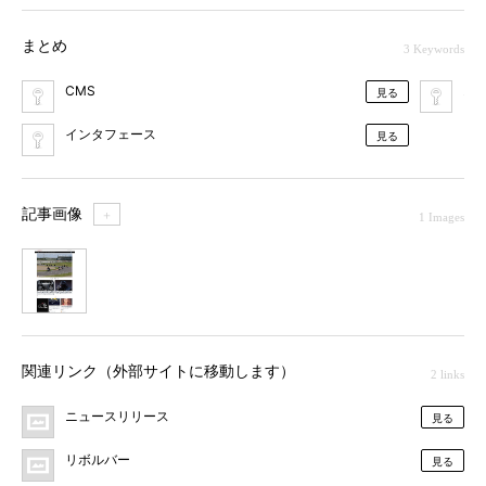
まとめ
3 Keywords
CMS
オ
見る
インタフェース
見る
記事画像
＋
1 Images
1
関連リンク（外部サイトに移動します）
2 links
ニュースリリース
見る
リボルバー
見る