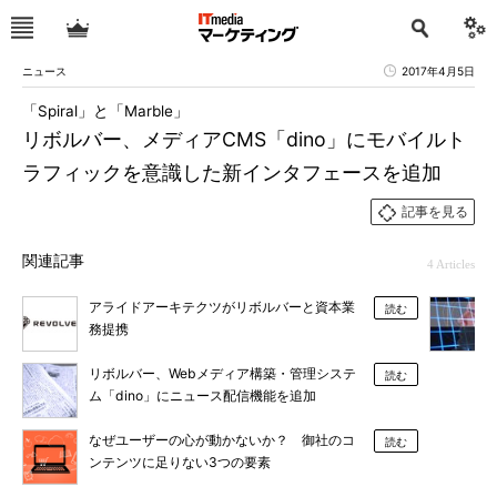
ニュース
2017年4月5日
「Spiral」と「Marble」
リボルバー、メディアCMS「dino」にモバイルト
ラフィックを意識した新インタフェースを追加
記事を見る
関連記事
4 Articles
アライドアーキテクツがリボルバーと資本業
読む
務提携
リボルバー、Webメディア構築・管理システ
読む
ム「dino」にニュース配信機能を追加
なぜユーザーの心が動かないか？ 御社のコ
読む
ンテンツに足りない3つの要素