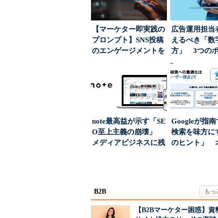
【マーケター即実践の
広告運用担当
プロンプト】SNS投稿
えるべき「数
のエンゲージメントを
方」 3つの
高めるAI活用、ポ...
とは
note最高益が示す「SE
Googleが指
O至上主義の崩壊」
検索を味方にす
メディアビジネスに残
のヒント」 
された“勝ち筋...
ハウスでは...
B2B
【B2Bマーケター困惑】資