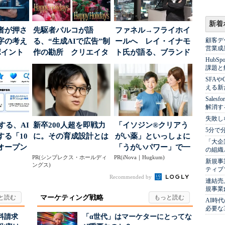
新着
者が押さ
先駆者パルコが語
ファネル→フライホイ
顧客デ
字の考え
る、“生成AIで広告”制
ールへ レイ・イナモ
営業成
ポイント
作の勘所 クリエイタ
ト氏が語る、ブランド
Hub
ーに残る「重要な役
が「信頼」を得るた
課題と
割...
め...
SFA
える新
Sale
解消す
失敗し
南する、AI
新卒200人超を即戦力
「イソジン®クリアう
5分で
る「10
に。その育成設計とは
がい薬」といっしょに
「大企
オープン
「うがいパワー」で一
の組織
PR(シンプレクス・ホールディ
PR(iNova｜Hugkum)
年中！ 健やか
新規事
ングス)
ティブ
Recommended by
連結売
規事業
マーケティング戦略
AI時
必要な
料請求
「α世代」はマーケターにとってな