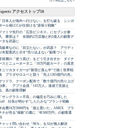
11～30位はこちら »
Experts アクセストップ10
「日本人が海外へ行けない」を打ち破る シンガ
ポール発LCCが仕掛ける“逆張り戦略”
ファミマ先行の「広告ビジネス」にセブンが参
入、勝算は？ 全国約2万店舗と約1億人の顧客デ
ータを武器に
高級車なのに「目立たない」が武器？ アウディ
が木梨憲武と示す“売り込まない”顧客づくり
富裕層の「使う喜び」をどう引き出すか ダイナ
ースとニューオータニ「18万円超カード」の真意
オニツカタイガーが“新宿ど真ん中”で描く世界戦
略 プラダやロエベと競う「売上1365億円の先」
サツドラ、クーポン配布で「数十億円の売り上げ
効果」 アプリ会員「145万人」達成で見据え
る、真の顧客理解
「サングラス＝不良」の偏見を巧みに壊した
Zoff 社長が明かす“したたかな”ブランド戦略
年会費16万5000円を「据え置いた」AMEX プラ
チナが売る"体験"の裏に「年500万円」の顧客選
別
チャット問い合わせ「98％」をAIが無人解決