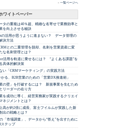
»
一覧ページへ
ホワイトペーパー
ータの重複は40％超、精緻な名寄せで業務効率と
果を向上させる秘訣
Spotの活用が思うように進まない？ データ管理の
解決方法
やCRMとの二重管理を脱却、名刺を営業資産に変
たな名刺管理とは？
sforce活用を軌道に乗せるには？ “よくある課題”を
る具体的解決策
ない「CRMマーケティング」の実践方法
分かる、B2B営業のための「営業DX推進術」
業の壁」を打破するには？ 新規事業を生むため
とリーダーの在り方
業を成功に導く、経営実務家が実践するクリエイ
マネジメントとは？
上高が約2倍に成長、富士フイルムが実践した新
創出の戦略とは？
代の「市場調査」、データから“答え”を出すために
3ステップ