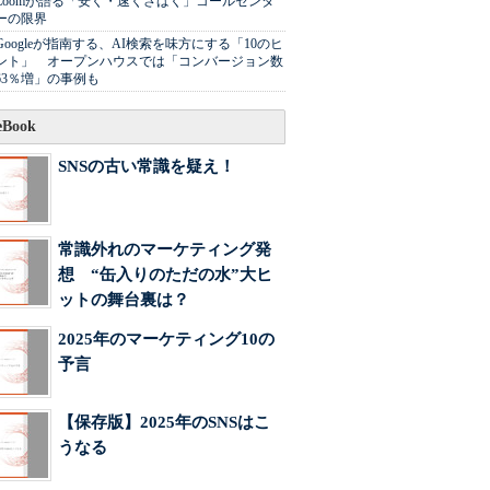
Zoomが語る「安く・速くさばく」コールセンタ
ーの限界
Googleが指南する、AI検索を味方にする「10のヒ
ント」 オープンハウスでは「コンバージョン数
63％増」の事例も
Book
SNSの古い常識を疑え！
常識外れのマーケティング発
想 “缶入りのただの水”大ヒ
ットの舞台裏は？
2025年のマーケティング10の
予言
【保存版】2025年のSNSはこ
うなる