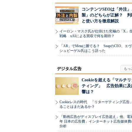
コンテンツSEOは「外注」
製」のどちらが正解？ 判
と使い方を徹底解説
イーロン・マスク氏が仕掛けた究極の「X」
戦略 xAIによる買収で何を期待？
「AR」でMetaに勝てる？ SnapのCEO、エ
シュピーゲル氏はこう語った
デジタル広告
Cookieを超える「マルチ
ティング」 広告効果に及
響は？
Cookieレスの時代 「リターゲティング広告
ることはまだあるか？
「動画広告がディスプレイ広告超え」他、電通「
年 日本の広告費」インターネット広告媒体費
分析