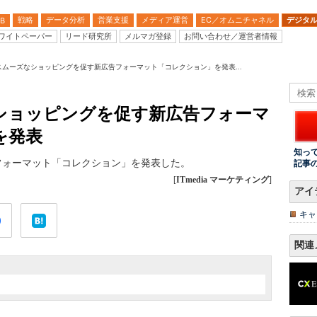
戦略
データ分析
営業支援
メディア運営
EC／オムニチャネル
デジタ
B
ワイトペーパー
リード研究所
メルマガ登録
お問い合わせ／運営者情報
ok、スムーズなショッピングを促す新広告フォーマット「コレクション」を発表...
ズなショッピングを促す新広告フォーマ
を発表
知っ
広告フォーマット「コレクション」を発表した。
記事
[
ITmedia マーケティング
]
アイ
キャ
関連