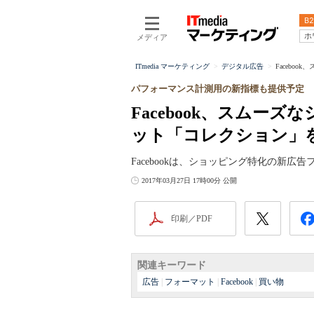
B2
ホ
メディア
ITmedia マーケティング
デジタル広告
Facebo
パフォーマンス計測用の新指標も提供予定
Facebook、スムー
ット「コレクション」
Facebookは、ショッピング特化の新
2017年03月27日 17時00分 公開
印刷／PDF
関連キーワード
広告
|
フォーマット
|
Facebook
|
買い物