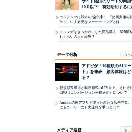
サイト経由のリードの商談
10％以下 有効活用するに
コンテンツに戦力を“全集中” 「徳川家康の
学ぶ、いま必要なマーケティングとは
メルマガをきっかけにした商品購入、B2B商
れくらいの人が経験？
データ分析
アドビが「10種類のAIエ
ト」を発表 顧客体験はど
る？
新規顧客獲得と既存顧客のLTV向上、それぞ
CRO（コンバージョン率最適化）について
Androidの偽アプリを使った新たな広告詐欺
にもユーザーにも大迷惑な手口とは？
メディア運営