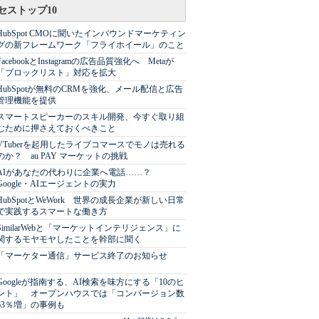
セストップ10
HubSpot CMOに聞いたインバウンドマーケティン
グの新フレームワーク「フライホイール」のこと
FacebookとInstagramの広告品質強化へ Metaが
「ブロックリスト」対応を拡大
HubSpotが無料のCRMを強化、メール配信と広告
管理機能を提供
スマートスピーカーのスキル開発、今すぐ取り組
むために押さえておくべきこと
VTuberを起用したライブコマースでモノは売れる
のか？ au PAY マーケットの挑戦
AIがあなたの代わりに企業へ電話……？
Google・AIエージェントの実力
HubSpotとWeWork 世界の成長企業が新しい日常
で実践するスマートな働き方
SimilarWebと「マーケットインテリジェンス」に
関するモヤモヤしたことを幹部に聞く
「マーケター通信」サービス終了のお知らせ
Googleが指南する、AI検索を味方にする「10のヒ
ント」 オープンハウスでは「コンバージョン数
63％増」の事例も