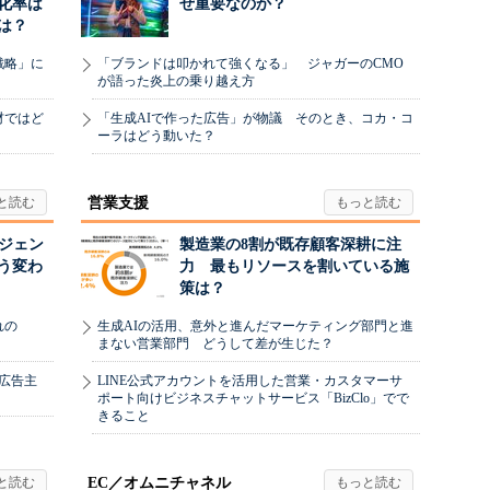
化率は
ぜ重要なのか？
は？
戦略」に
「ブランドは叩かれて強くなる」 ジャガーのCMO
が語った炎上の乗り越え方
材ではど
「生成AIで作った広告」が物議 そのとき、コカ・コ
ーラはどう動いた？
営業支援
ージェン
製造業の8割が既存顧客深耕に注
う変わ
力 最もリソースを割いている施
策は？
れの
生成AIの活用、意外と進んだマーケティング部門と進
まない営業部門 どうして差が生じた？
、広告主
LINE公式アカウントを活用した営業・カスタマーサ
ポート向けビジネスチャットサービス「BizClo」でで
きること
EC／オムニチャネル