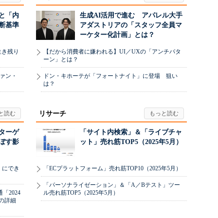
と「内
生成AI活用で進む アパレル大手
断基準
アダストリアの「スタッフ全員マ
ーケター化計画」とは？
生き残り
【だから消費者に嫌われる】UI／UXの「アンチパタ
ーン」とは？
ヴァン・
ドン・キホーテが「フォートナイト」に登場 狙い
は？
リサーチ
リターゲ
「サイト内検索」＆「ライブチャ
ぼす影
ット」売れ筋TOP5（2025年5月）
」にでき
「ECプラットフォーム」売れ筋TOP10（2025年5月）
「パーソナライゼーション」＆「A／Bテスト」ツー
2024
ル売れ筋TOP5（2025年5月）
の詳細