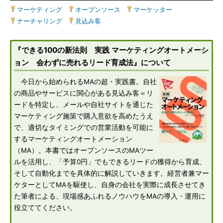
マーケティング
|
オープンソース
|
マーケッター
|
ナーチャリング
|
見込み客
『できる100の新法則 実践 マーケティングオートメーシ
ョン 会わずに売れるリード育成法』について
今日から始められるMAの超・実践書。自社
の商品やサービスに関心がある見込み客＝リ
ードを特定し、メールや自社サイトを通じた
マーケティング施策で購入意欲を高めたうえ
で、適切なタイミングでの営業活動を可能に
するマーケティングオートメーション
（MA）。本書ではオープンソースのMAツー
ルを活用し、「予算0円」でもできるリードの獲得から育成、
そして自動化までを具体的に解説していきます。経営者兼マー
ケターとしてMAを駆使し、自身の会社を実際に成長させてき
た筆者による、現場感あふれるノウハウをMAの導入・運用に
役立ててください。