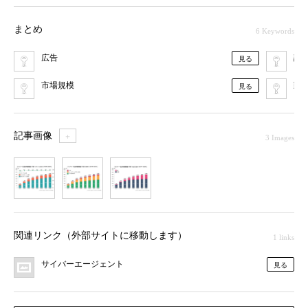
まとめ
6 Keywords
広告
調
見る
市場規模
動
見る
記事画像
＋
3 Images
1
2
3
関連リンク（外部サイトに移動します）
1 links
サイバーエージェント
見る