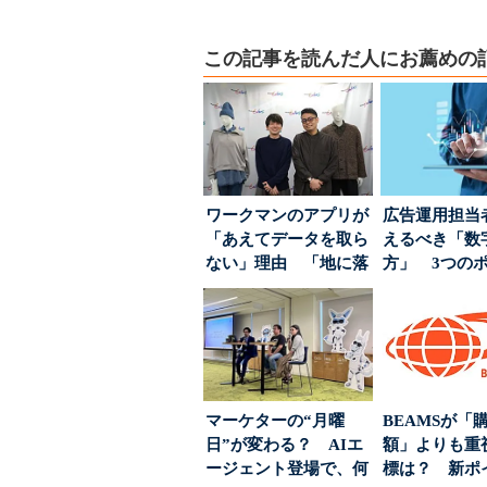
この記事を読んだ人にお薦めの
ワークマンのアプリが
広告運用担当
「あえてデータを取ら
えるべき「数
ない」理由 「地に落
方」 3つの
ちた顧客満足度」を
とは
引...
マーケターの“月曜
BEAMSが「
日”が変わる？ AIエ
額」よりも重
ージェント登場で、何
標は？ 新ポ