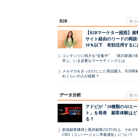
が起きるか
度の狙い
B2B
【B2Bマーケター困惑】資
サイト経由のリードの商談
10％以下 有効活用するに
コンテンツに戦力を“全集中” 「徳川家康の
学ぶ、いま必要なマーケティングとは
メルマガをきっかけにした商品購入、B2B商
れくらいの人が経験？
データ分析
アドビが「10種類のAIエ
ト」を発表 顧客体験はど
る？
新規顧客獲得と既存顧客のLTV向上、それぞ
CRO（コンバージョン率最適化）について