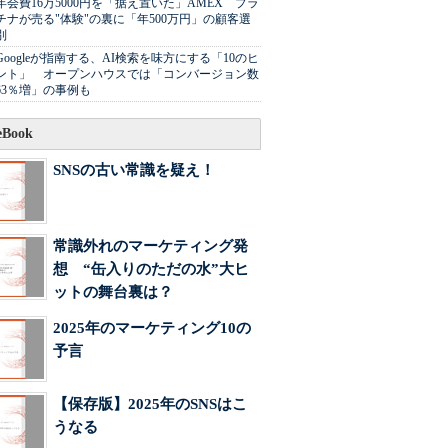
年会費16万5000円を「据え置いた」AMEX プラ
チナが売る"体験"の裏に「年500万円」の顧客選
別
Googleが指南する、AI検索を味方にする「10のヒ
ント」 オープンハウスでは「コンバージョン数
63％増」の事例も
Book
SNSの古い常識を疑え！
常識外れのマーケティング発
想 “缶入りのただの水”大ヒ
ットの舞台裏は？
2025年のマーケティング10の
予言
【保存版】2025年のSNSはこ
うなる