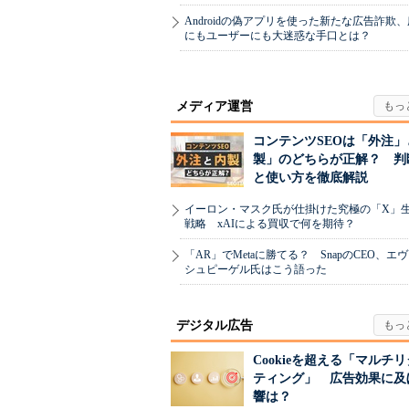
Androidの偽アプリを使った新たな広告詐欺
にもユーザーにも大迷惑な手口とは？
メディア運営
コンテンツSEOは「外注」
製」のどちらが正解？ 判
と使い方を徹底解説
イーロン・マスク氏が仕掛けた究極の「X」
戦略 xAIによる買収で何を期待？
「AR」でMetaに勝てる？ SnapのCEO、エ
シュピーゲル氏はこう語った
デジタル広告
Cookieを超える「マルチ
ティング」 広告効果に及
響は？