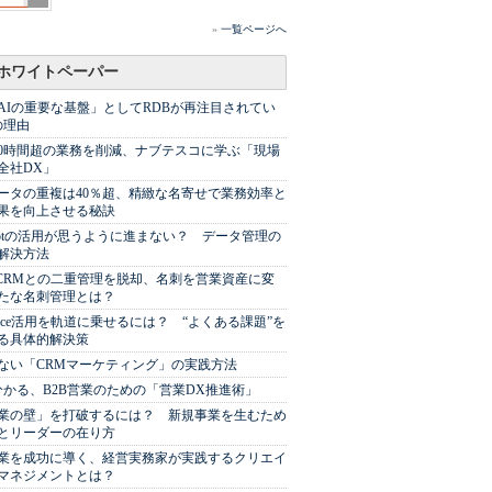
»
一覧ページへ
ホワイトペーパー
AIの重要な基盤」としてRDBが再注目されてい
の理由
00時間超の業務を削減、ナブテスコに学ぶ「現場
全社DX」
ータの重複は40％超、精緻な名寄せで業務効率と
果を向上させる秘訣
Spotの活用が思うように進まない？ データ管理の
解決方法
やCRMとの二重管理を脱却、名刺を営業資産に変
たな名刺管理とは？
sforce活用を軌道に乗せるには？ “よくある課題”を
る具体的解決策
ない「CRMマーケティング」の実践方法
分かる、B2B営業のための「営業DX推進術」
業の壁」を打破するには？ 新規事業を生むため
とリーダーの在り方
業を成功に導く、経営実務家が実践するクリエイ
マネジメントとは？