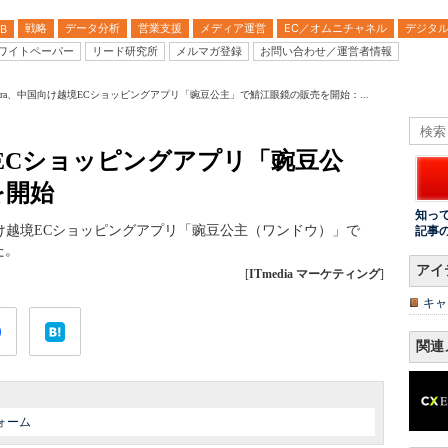
戦略
データ分析
営業支援
メディア運営
EC／オムニチャネル
デジタ
B
ワイトペーパー
リード研究所
メルマガ登録
お問い合わせ／運営者情報
agora、中国向け越境ECショッピングアプリ「豌豆公主」で鯖江眼鏡の販売を開始：...
越境ECショッピングアプリ「豌豆公
を開始
知っ
の中国向け越境ECショッピングアプリ「豌豆公主（ワンドウ）」で
記事
た。
アイ
[
ITmedia マーケティング
]
キャ
関連
ォーム