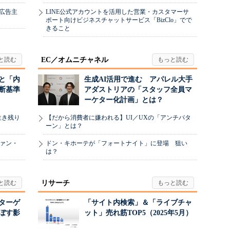
、広告主
LINE公式アカウントを活用した営業・カスタマーサ
ポート向けビジネスチャットサービス「BizClo」でで
きること
EC／オムニチャネル
と「内
生成AI活用で進む アパレル大手
断基準
アダストリアの「スタッフ全員マ
ーケター化計画」とは？
生き残り
【だから消費者に嫌われる】UI／UXの「アンチパタ
ーン」とは？
ヴァン・
ドン・キホーテが「フォートナイト」に登場 狙い
は？
リサーチ
リターゲ
「サイト内検索」＆「ライブチャ
ぼす影
ット」売れ筋TOP5（2025年5月）