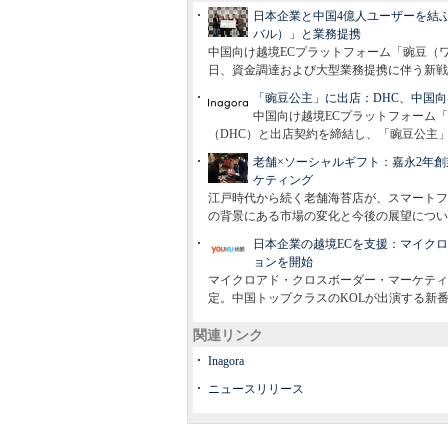
日本企業と中国4億人ユーザーを結ぶ
バル）」と業務提携
中国向け越境ECプラットフォーム「豌豆（ワ
日、資金調達および大型業務提携に伴う新戦
「豌豆公主」に出店：DHC、中国向
中国向け越境ECプラットフォーム「Won
（DHC）と出店契約を締結し、「豌豆公主
老舗×ソーシャルギフト：嘉永2年創
ケティング
江戸時代から続く老舗海苔店が、スマートフ
の背景にある市場の変化と今後の展望につい
日本企業の越境ECを支援：マイクロ
ョンを開始
マイクロアド・クロスボーダー・マーケティ
定。中国トップクラスのKOLが出演する新番組 
関連リンク
Inagora
ニュースリリース