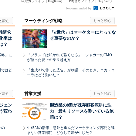
PR(セガフェイブ｜HugKum)
ンマン ことばずかん...
PR(セガフェイブ｜HugKum)
ンマン ことばずかん...
Recommended by
マーケティング戦略
料請求
「α世代」はマーケターにとってな
化率は
ぜ重要なのか？
は？
戦略」に
「ブランドは叩かれて強くなる」 ジャガーのCMO
が語った炎上の乗り越え方
材ではど
「生成AIで作った広告」が物議 そのとき、コカ・コ
ーラはどう動いた？
営業支援
ージェン
製造業の8割が既存顧客深耕に注
う変わ
力 最もリソースを割いている施
策は？
れの
生成AIの活用、意外と進んだマーケティング部門と進
まない営業部門 どうして差が生じた？