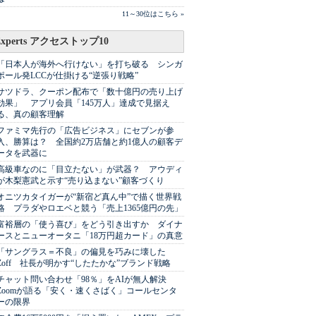
11～30位はこちら »
Experts アクセストップ10
「日本人が海外へ行けない」を打ち破る シンガ
ポール発LCCが仕掛ける“逆張り戦略”
サツドラ、クーポン配布で「数十億円の売り上げ
効果」 アプリ会員「145万人」達成で見据え
る、真の顧客理解
ファミマ先行の「広告ビジネス」にセブンが参
入、勝算は？ 全国約2万店舗と約1億人の顧客デ
ータを武器に
高級車なのに「目立たない」が武器？ アウディ
が木梨憲武と示す“売り込まない”顧客づくり
オニツカタイガーが“新宿ど真ん中”で描く世界戦
略 プラダやロエベと競う「売上1365億円の先」
富裕層の「使う喜び」をどう引き出すか ダイナ
ースとニューオータニ「18万円超カード」の真意
「サングラス＝不良」の偏見を巧みに壊した
Zoff 社長が明かす“したたかな”ブランド戦略
チャット問い合わせ「98％」をAIが無人解決
Zoomが語る「安く・速くさばく」コールセンタ
ーの限界