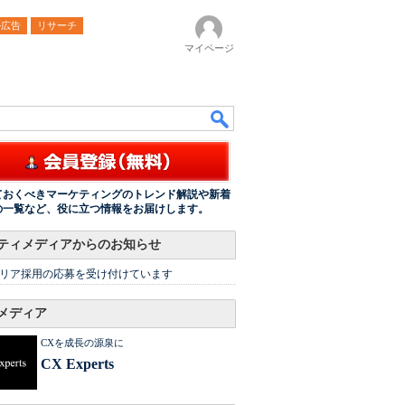
ル広告
リサーチ
マイページ
ておくべきマーケティングのトレンド解説や新着
の一覧など、役に立つ情報をお届けします。
ティメディアからのお知らせ
リア採用の応募を受け付けています
メディア
CXを成長の源泉に
CX Experts