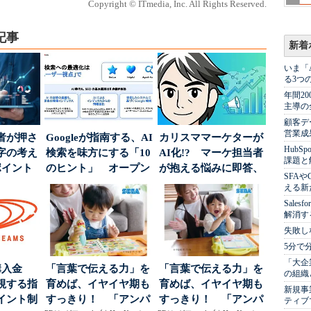
Copyright © ITmedia, Inc. All Rights Reserved.
記事
新着
いま「
る3つ
年間2
主導の
顧客デ
営業成
者が押さ
Googleが指南する、AI
カリスママーケターが
Hub
字の考え
検索を味方にする「10
AI化!? マーケ担当者
課題と
ポイント
のヒント」 オープン
が抱える悩みに即答、
SFA
ハウスでは...
実力は？
える新
Sale
解消す
失敗し
5分で
「大企
購入金
「言葉で伝える力」を
「言葉で伝える力」を
の組織
視する指
育めば、イヤイヤ期も
育めば、イヤイヤ期も
新規事
イント制
すっきり！ 「アンパ
すっきり！ 「アンパ
ティブ