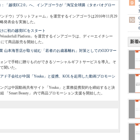
：「越境EC2.0」へ、インアゴーラが「淘宝全球購（タオバオグロー
ンドウ）プラットフォーム」を運営するインアゴーラは2016年11月29
略発表会を実施した。
けに初の越境ECをスタート
derfull Platform」を運営するインアゴーラは、ディーエイチシー
新着e
」にて商品販売を開始した。
業 山本海苔店が取り組む「若者のお歳暮離れ」対策としてのO2Oマー
ォンで手軽に贈りものができるソーシャルギフトサービスを導入。そ
て聞いた。
アド子会社が中国「Youku」と提携、KOLを起用した動画プロモーシ
ングは中国動画共有サイト「Youku」と業務提携契約を締結すると決
「Smart Beauty」 内で商品プロモーション支援を開始した。