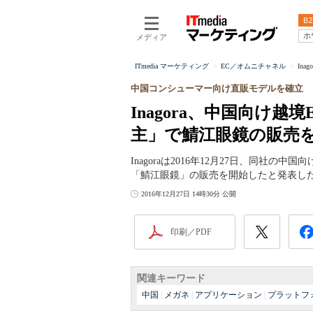
B2
ホ
メディア
ITmedia マーケティング
EC／オムニチャネル
In
中国コンシューマー向け直販モデルを確立
Inagora、中国向け
主」で鯖江眼鏡の販売
Inagoraは2016年12月27日、同社
「鯖江眼鏡」の販売を開始したと発表し
2016年12月27日 14時30分 公開
印刷／PDF
関連キーワード
中国
|
メガネ
|
アプリケーション
|
プラットフ