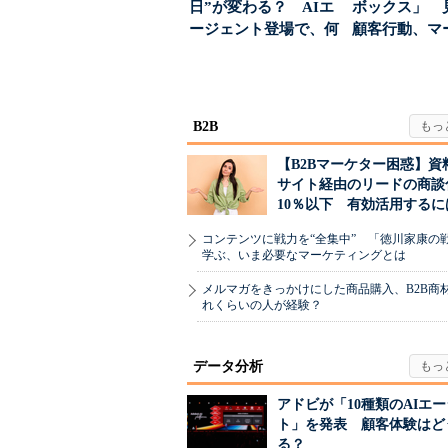
日”が変わる？ AIエ
ボックス」 
ージェント登場で、何
顧客行動、マ
が起きるか
に残された打ち.
B2B
【B2Bマーケター困惑】資
サイト経由のリードの商談
10％以下 有効活用するに
コンテンツに戦力を“全集中” 「徳川家康の
学ぶ、いま必要なマーケティングとは
メルマガをきっかけにした商品購入、B2B商
れくらいの人が経験？
データ分析
アドビが「10種類のAIエ
ト」を発表 顧客体験はど
る？