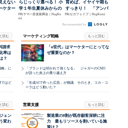
見えない
らじっくり選べる！ 小
育めば、イヤイヤ期も
ーケター
学１年生夏休みからの
すっきり！ 「アンパ
..
PR(ヤマハ音楽振興会｜HugKu
「音楽教室」デビュ...
PR(セガフェイブ｜HugKum)
ンマン ことばずかん...
m)
Recommended by
マーケティング戦略
料請求
「α世代」はマーケターにとってな
化率は
ぜ重要なのか？
は？
戦略」に
「ブランドは叩かれて強くなる」 ジャガーのCMO
が語った炎上の乗り越え方
材ではど
「生成AIで作った広告」が物議 そのとき、コカ・コ
ーラはどう動いた？
営業支援
ージェン
製造業の8割が既存顧客深耕に注
う変わ
力 最もリソースを割いている施
策は？