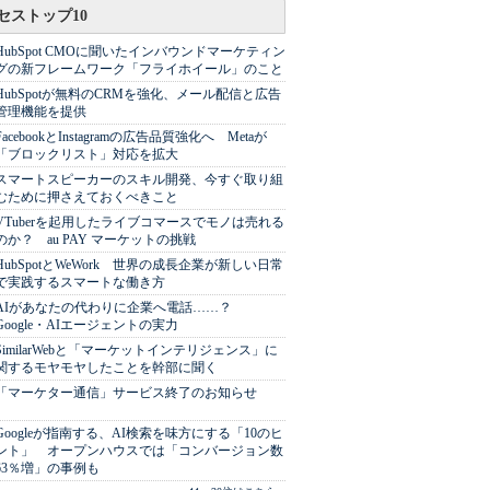
セストップ10
HubSpot CMOに聞いたインバウンドマーケティン
グの新フレームワーク「フライホイール」のこと
HubSpotが無料のCRMを強化、メール配信と広告
管理機能を提供
FacebookとInstagramの広告品質強化へ Metaが
「ブロックリスト」対応を拡大
スマートスピーカーのスキル開発、今すぐ取り組
むために押さえておくべきこと
VTuberを起用したライブコマースでモノは売れる
のか？ au PAY マーケットの挑戦
HubSpotとWeWork 世界の成長企業が新しい日常
で実践するスマートな働き方
AIがあなたの代わりに企業へ電話……？
Google・AIエージェントの実力
SimilarWebと「マーケットインテリジェンス」に
関するモヤモヤしたことを幹部に聞く
「マーケター通信」サービス終了のお知らせ
Googleが指南する、AI検索を味方にする「10のヒ
ント」 オープンハウスでは「コンバージョン数
63％増」の事例も