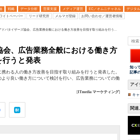
戦略
データ分析
営業支援
メディア運営
EC／オムニチャネル
デジタ
B
ワイトペーパー
リード研究所
メルマガ登録
お問い合わせ／運営者情報
アドバタイザーズ協会、広告業務全般における働き方改善を目指す取り組みを行う...
協会、広告業務全般における働き方
を行うと発表
知っ
に携わる人の働き方改善を目指す取り組みを行うと発表した。
記事
のより良い働き方について検討を行い、広告業務についての働
アイ
[
ITmedia マーケティング
]
キャ
関連