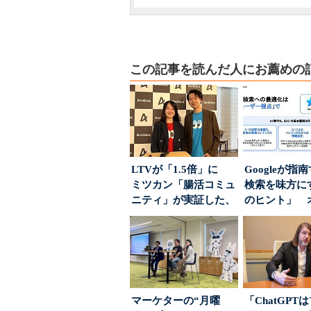
この記事を読んだ人にお薦めの
LTVが「1.5倍」に
Googleが指
ミツカン「腸活コミュ
検索を味方にす
ニティ」が実証した、
のヒント」 
値上げ時代に選ば...
ハウスでは...
マーケターの“月曜
「ChatGPT