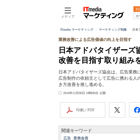
B2
ホ
メディア
ITmedia マーケティング
マーケティング戦略
日本
業務改善による広告価値の向上を目指す
日本アドバタイザーズ
改善を目指す取り組み
日本アドバタイザーズ協会は、広告業務
広告制作の依頼主として広告に携わる人
き方改善を推し進める。
2016年12月06日 18時00分 公開
印刷／PDF
関連キーワード
広告
|
業務改善