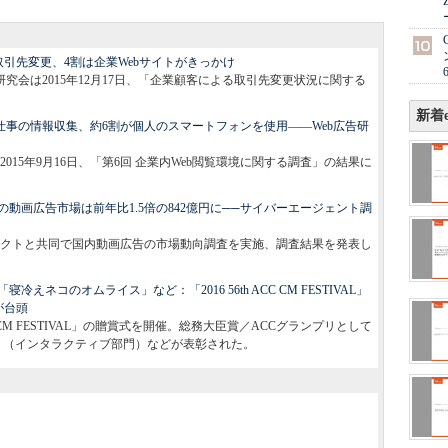
取引先変更、4割は企業Webサイトがきっかけ
究会は2015年12月17日、「企業顧客による取引先変更状況に関する
新着e
仕事の情報収集、約6割が個人のスマートフォンを使用――Web広告研
015年9月16日、「第6回 企業内Web閲覧環境に関する調査」の結果に
の動画広告市場は前年比1.5倍の842億円に──サイバーエージェント調
クトと共同で国内動画広告の市場動向調査を実施、調査結果を発表し
ネコのオムライス」など：「2016 56th ACC CM FESTIVAL」
が台頭
C CM FESTIVAL」の贈賞式を開催。総務大臣賞／ACCグランプリとして
」（インタラクティブ部門）などが表彰された。