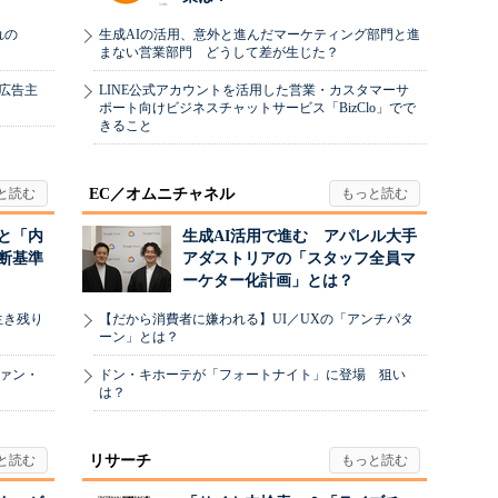
れの
生成AIの活用、意外と進んだマーケティング部門と進
まない営業部門 どうして差が生じた？
、広告主
LINE公式アカウントを活用した営業・カスタマーサ
ポート向けビジネスチャットサービス「BizClo」でで
きること
EC／オムニチャネル
と「内
生成AI活用で進む アパレル大手
断基準
アダストリアの「スタッフ全員マ
ーケター化計画」とは？
生き残り
【だから消費者に嫌われる】UI／UXの「アンチパタ
ーン」とは？
ヴァン・
ドン・キホーテが「フォートナイト」に登場 狙い
は？
リサーチ