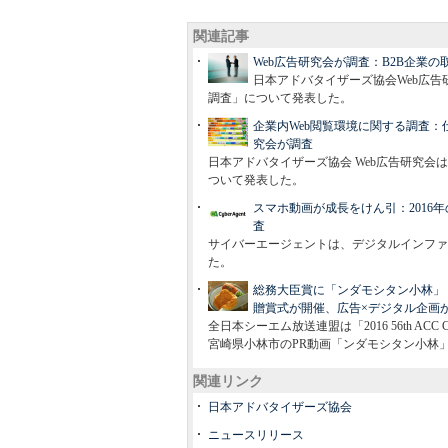
関連記事
Web広告研究会が調査：B2B企業の
日本アドバタイザーズ協会Web広告研
調査」について発表した。
企業内Web閲覧環境に関する調査：
究会が調査
日本アドバタイザーズ協会 Web広告研究会は2
ついて発表した。
スマホ動画が成長をけん引：2016年
査
サイバーエージェントは、デジタルインファ
た。
総務大臣賞に「ンダモシタン小林」「寝冷え
贈賞式が開催、広告×デジタル企画
全日本シーエム放送連盟は「2016 56th AC
宮崎県小林市のPR動画「ンダモシタン小林
関連リンク
日本アドバタイザーズ協会
ニュースリリース