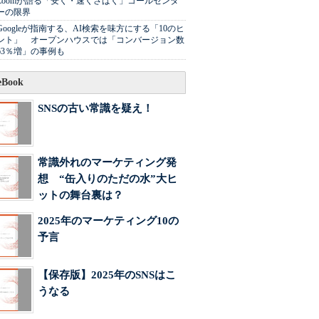
Zoomが語る「安く・速くさばく」コールセンタ
ーの限界
Googleが指南する、AI検索を味方にする「10のヒ
ント」 オープンハウスでは「コンバージョン数
63％増」の事例も
Book
SNSの古い常識を疑え！
常識外れのマーケティング発
想 “缶入りのただの水”大ヒ
ットの舞台裏は？
2025年のマーケティング10の
予言
【保存版】2025年のSNSはこ
うなる