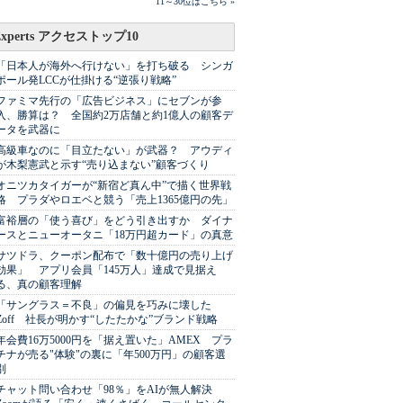
11～30位はこちら »
Experts アクセストップ10
「日本人が海外へ行けない」を打ち破る シンガ
ポール発LCCが仕掛ける“逆張り戦略”
ファミマ先行の「広告ビジネス」にセブンが参
入、勝算は？ 全国約2万店舗と約1億人の顧客デ
ータを武器に
高級車なのに「目立たない」が武器？ アウディ
が木梨憲武と示す“売り込まない”顧客づくり
オニツカタイガーが“新宿ど真ん中”で描く世界戦
略 プラダやロエベと競う「売上1365億円の先」
富裕層の「使う喜び」をどう引き出すか ダイナ
ースとニューオータニ「18万円超カード」の真意
サツドラ、クーポン配布で「数十億円の売り上げ
効果」 アプリ会員「145万人」達成で見据え
る、真の顧客理解
「サングラス＝不良」の偏見を巧みに壊した
Zoff 社長が明かす“したたかな”ブランド戦略
年会費16万5000円を「据え置いた」AMEX プラ
チナが売る"体験"の裏に「年500万円」の顧客選
別
チャット問い合わせ「98％」をAIが無人解決