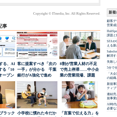
新着
Copyright © ITmedia, Inc. All Rights Reserved.
顧客デ
営業成
記事
Hub
課題と
SFA
える新
Sale
解消す
失敗し
南する、AI
客に提案すべき「次の
8割が営業人材の不足
5分で
る「10
一手」が分かる 千葉
で売上停滞……中小企
「大企
オープン
銀行がA強化で進め
業の営業現場、課題
の組織
る“One to On...
は？
新規事
ティブ
連結売
規事業
AI時
必要な
はブラック
小学校に慣れた今だか
「言葉で伝える力」を