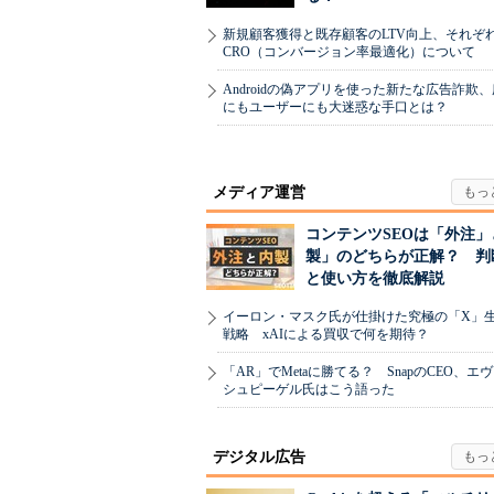
新規顧客獲得と既存顧客のLTV向上、それぞ
CRO（コンバージョン率最適化）について
Androidの偽アプリを使った新たな広告詐欺
にもユーザーにも大迷惑な手口とは？
メディア運営
コンテンツSEOは「外注」
製」のどちらが正解？ 判
と使い方を徹底解説
イーロン・マスク氏が仕掛けた究極の「X」
戦略 xAIによる買収で何を期待？
「AR」でMetaに勝てる？ SnapのCEO、エ
シュピーゲル氏はこう語った
デジタル広告