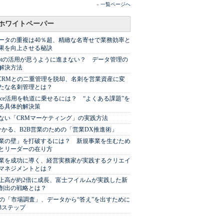
»
一覧ページへ
ホワイトペーパー
ータの重複は40％超、精緻な名寄せで業務効率と
果を向上させる秘訣
Spotの活用が思うように進まない？ データ管理の
解決方法
やCRMとの二重管理を脱却、名刺を営業資産に変
たな名刺管理とは？
sforce活用を軌道に乗せるには？ “よくある課題”を
る具体的解決策
ない「CRMマーケティング」の実践方法
分かる、B2B営業のための「営業DX推進術」
業の壁」を打破するには？ 新規事業を生むため
とリーダーの在り方
業を成功に導く、経営実務家が実践するクリエイ
マネジメントとは？
上高が約2倍に成長、富士フイルムが実践した新
創出の戦略とは？
代の「市場調査」、データから“答え”を出すために
3ステップ