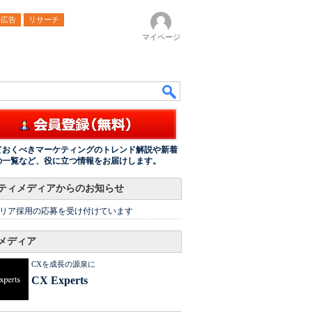
ル広告
リサーチ
マイページ
ておくべきマーケティングのトレンド解説や新着
の一覧など、役に立つ情報をお届けします。
ティメディアからのお知らせ
リア採用の応募を受け付けています
メディア
CXを成長の源泉に
CX Experts