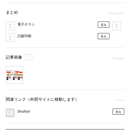
まとめ
3 Keywords
電子チラシ
プ
見る
凸版印刷
見る
記事画像
＋
1 Images
1
関連リンク（外部サイトに移動します）
1 links
Shufoo!
見る