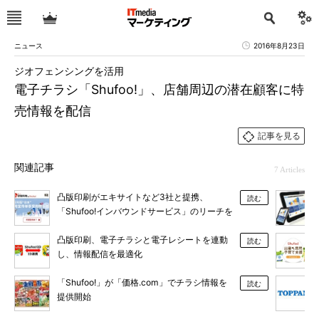
ニュース
2016年8月23日
ジオフェンシングを活用
電子チラシ「Shufoo!」、店舗周辺の潜在顧客に特
売情報を配信
記事を見る
関連記事
7 Articles
凸版印刷がエキサイトなど3社と提携、
読む
「Shufoo!インバウンドサービス」のリーチを
拡大
凸版印刷、電子チラシと電子レシートを連動
読む
し、情報配信を最適化
「Shufoo!」が「価格.com」でチラシ情報を
読む
提供開始