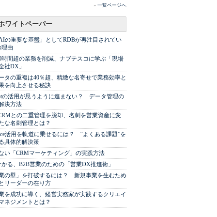
»
一覧ページへ
ホワイトペーパー
AIの重要な基盤」としてRDBが再注目されてい
の理由
00時間超の業務を削減、ナブテスコに学ぶ「現場
全社DX」
ータの重複は40％超、精緻な名寄せで業務効率と
果を向上させる秘訣
Spotの活用が思うように進まない？ データ管理の
解決方法
やCRMとの二重管理を脱却、名刺を営業資産に変
たな名刺管理とは？
sforce活用を軌道に乗せるには？ “よくある課題”を
る具体的解決策
ない「CRMマーケティング」の実践方法
分かる、B2B営業のための「営業DX推進術」
業の壁」を打破するには？ 新規事業を生むため
とリーダーの在り方
業を成功に導く、経営実務家が実践するクリエイ
マネジメントとは？