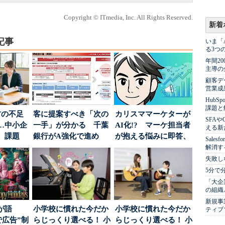
Copyright © ITmedia, Inc. All Rights Reserved.
新着
記事
いま「
る3つ
年間2
主導の
顧客デ
営業成
Hub
課題と
材の不足
客に提案すべき「次の
カリスママーケターが
SFA
…中小企
一手」が分かる 千葉
AI化!? マーケ担当者
える新
、課題
銀行がA強化で進め
が抱える悩みに即答、
Sale
る“One to On...
実力は？
解消す
失敗し
5分で
「大企
の組織
新規事
が語
小学校に慣れた今だか
小学校に慣れた今だか
ティブ
で広告”制
らじっくり選べる！ 小
らじっくり選べる！ 小