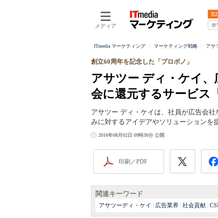
B2
ホ
メディア
ITmedia マーケティング
マーケティング戦略
アサ
創立60周年を記念した「プロボノ」
アサツー ディ・ケイ
会に還元するサービス
アサツー ディ・ケイは、社員が広告会社
みに対するアイデアやソリューションを
2016年08月02日 09時30分 公開
印刷／PDF
関連キーワード
アサツーディ・ケイ
|
広告業界
|
社会貢献
|
CS