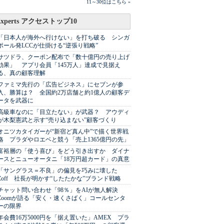
11～30位はこちら »
Experts アクセストップ10
「日本人が海外へ行けない」を打ち破る シンガ
ポール発LCCが仕掛ける“逆張り戦略”
サツドラ、クーポン配布で「数十億円の売り上げ
効果」 アプリ会員「145万人」達成で見据え
る、真の顧客理解
ファミマ先行の「広告ビジネス」にセブンが参
入、勝算は？ 全国約2万店舗と約1億人の顧客デ
ータを武器に
高級車なのに「目立たない」が武器？ アウディ
が木梨憲武と示す“売り込まない”顧客づくり
オニツカタイガーが“新宿ど真ん中”で描く世界戦
略 プラダやロエベと競う「売上1365億円の先」
富裕層の「使う喜び」をどう引き出すか ダイナ
ースとニューオータニ「18万円超カード」の真意
「サングラス＝不良」の偏見を巧みに壊した
Zoff 社長が明かす“したたかな”ブランド戦略
チャット問い合わせ「98％」をAIが無人解決
Zoomが語る「安く・速くさばく」コールセンタ
ーの限界
年会費16万5000円を「据え置いた」AMEX プラ