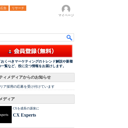
ル広告
リサーチ
マイページ
ておくべきマーケティングのトレンド解説や新着
の一覧など、役に立つ情報をお届けします。
ティメディアからのお知らせ
リア採用の応募を受け付けています
メディア
CXを成長の源泉に
CX Experts