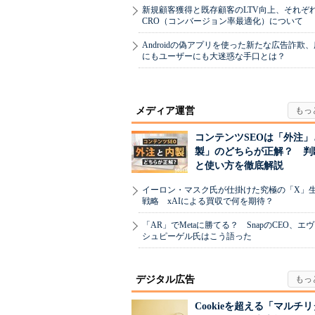
新規顧客獲得と既存顧客のLTV向上、それぞ
CRO（コンバージョン率最適化）について
Androidの偽アプリを使った新たな広告詐欺
にもユーザーにも大迷惑な手口とは？
メディア運営
コンテンツSEOは「外注」
製」のどちらが正解？ 判
と使い方を徹底解説
イーロン・マスク氏が仕掛けた究極の「X」
戦略 xAIによる買収で何を期待？
「AR」でMetaに勝てる？ SnapのCEO、エ
シュピーゲル氏はこう語った
デジタル広告
Cookieを超える「マルチ