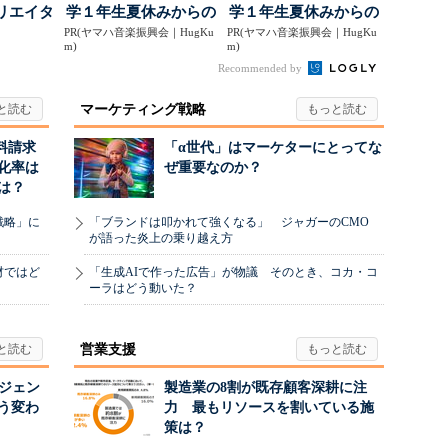
リエイタ
学１年生夏休みからの
学１年生夏休みからの
要な役
PR(ヤマハ音楽振興会｜HugKu
「音楽教室」デビュ...
PR(ヤマハ音楽振興会｜HugKu
「音楽教室」デビュ...
m)
m)
Recommended by
マーケティング戦略
料請求
「α世代」はマーケターにとってな
化率は
ぜ重要なのか？
は？
戦略」に
「ブランドは叩かれて強くなる」 ジャガーのCMO
が語った炎上の乗り越え方
材ではど
「生成AIで作った広告」が物議 そのとき、コカ・コ
ーラはどう動いた？
営業支援
ージェン
製造業の8割が既存顧客深耕に注
う変わ
力 最もリソースを割いている施
策は？