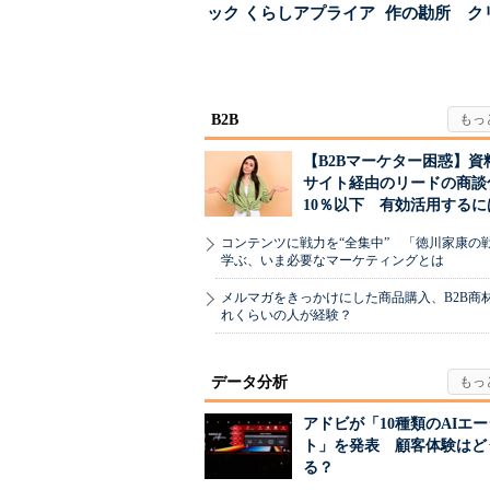
ック くらしアプライア
作の勘所 ク
ンス社が挑んだVo...
ーに残る「重
割...
B2B
【B2Bマーケター困惑】資
サイト経由のリードの商談
10％以下 有効活用するに
コンテンツに戦力を“全集中” 「徳川家康の
学ぶ、いま必要なマーケティングとは
メルマガをきっかけにした商品購入、B2B商
れくらいの人が経験？
データ分析
アドビが「10種類のAIエ
ト」を発表 顧客体験はど
る？