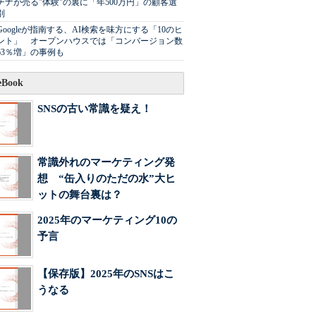
チナが売る"体験"の裏に「年500万円」の顧客選
別
Googleが指南する、AI検索を味方にする「10のヒ
ント」 オープンハウスでは「コンバージョン数
63％増」の事例も
Book
SNSの古い常識を疑え！
常識外れのマーケティング発
想 “缶入りのただの水”大ヒ
ットの舞台裏は？
2025年のマーケティング10の
予言
【保存版】2025年のSNSはこ
うなる