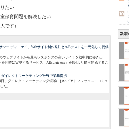
知りたい
学童保育問題を解決したい
芸人です）
新着e
ツー ディ・ケイ、Webサイト制作発注とA/Bテストを一元化して提供
、複数のウェブサイトから最もレスポンスの高いサイトを効率的に導き出
同時に実現するサービス「ABsolute one」を8月より順次開始するこ
クス、ダイレクトマーケティング分野で業務提携
月3日、ダイレクトマーケティング領域においてアドフレックス・コミュ
した。