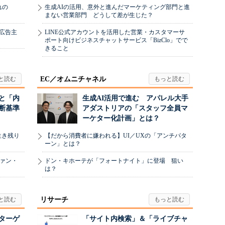
れの
生成AIの活用、意外と進んだマーケティング部門と進
まない営業部門 どうして差が生じた？
、広告主
LINE公式アカウントを活用した営業・カスタマーサ
ポート向けビジネスチャットサービス「BizClo」でで
きること
EC／オムニチャネル
と「内
生成AI活用で進む アパレル大手
断基準
アダストリアの「スタッフ全員マ
ーケター化計画」とは？
生き残り
【だから消費者に嫌われる】UI／UXの「アンチパタ
ーン」とは？
ヴァン・
ドン・キホーテが「フォートナイト」に登場 狙い
は？
リサーチ
リターゲ
「サイト内検索」＆「ライブチャ