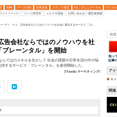
戦略
データ分析
営業支援
メディア運営
EC／オムニチャネル
デジタ
B
ワイトペーパー
リード研究所
メルマガ登録
お問い合わせ／運営者情報
ツー ディ・ケイ、広告会社ならではのノウハウを社会に還元するサービス「ブレ...
、広告会社ならではのノウハウを社
「ブレーンタル」を開始
知っ
ならではのスキルを生かして 社会の課題や日常生活の中の悩
記事
提供するサービス「ブレーンタル」を提供開始した。
アイ
[
ITmedia マーケティング
]
キャ
関連
R