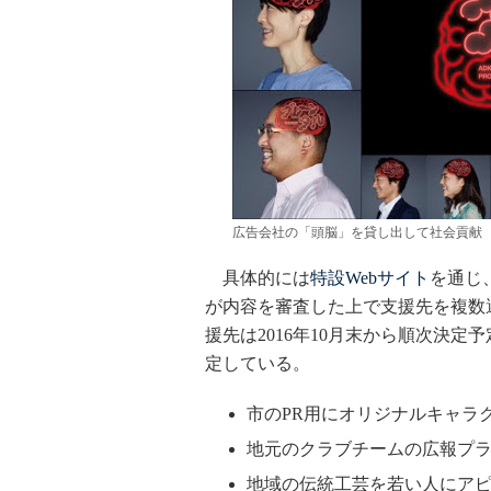
広告会社の「頭脳」を貸し出して社会貢献
具体的には
特設Webサイト
を通じ
が内容を審査した上で支援先を複数選
援先は2016年10月末から順次決
定している。
市のPR用にオリジナルキャラ
地元のクラブチームの広報プ
地域の伝統工芸を若い人にア