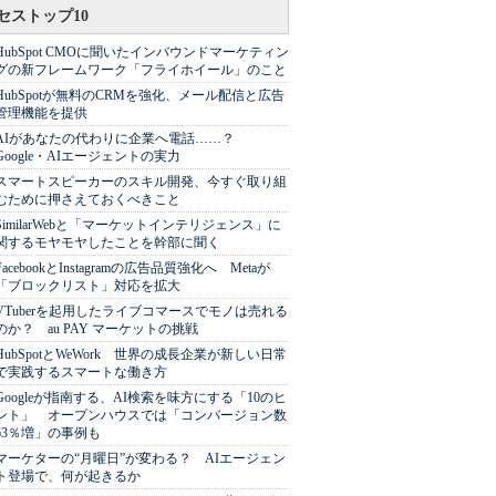
セストップ10
HubSpot CMOに聞いたインバウンドマーケティン
グの新フレームワーク「フライホイール」のこと
HubSpotが無料のCRMを強化、メール配信と広告
管理機能を提供
AIがあなたの代わりに企業へ電話……？
Google・AIエージェントの実力
スマートスピーカーのスキル開発、今すぐ取り組
むために押さえておくべきこと
SimilarWebと「マーケットインテリジェンス」に
関するモヤモヤしたことを幹部に聞く
FacebookとInstagramの広告品質強化へ Metaが
「ブロックリスト」対応を拡大
VTuberを起用したライブコマースでモノは売れる
のか？ au PAY マーケットの挑戦
HubSpotとWeWork 世界の成長企業が新しい日常
で実践するスマートな働き方
Googleが指南する、AI検索を味方にする「10のヒ
ント」 オープンハウスでは「コンバージョン数
63％増」の事例も
マーケターの“月曜日”が変わる？ AIエージェン
ト登場で、何が起きるか