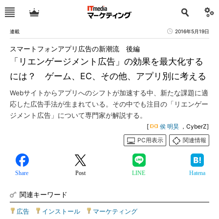
連載
2016年5月19日
スマートフォンアプリ広告の新潮流 後編
「リエンゲージメント広告」の効果を最大化する
には？ ゲーム、EC、その他、アプリ別に考える
Webサイトからアプリへのシフトが加速する中、新たな課題に適
応した広告手法が生まれている。その中でも注目の「リエンゲー
ジメント広告」について専門家が解説する。
[
侯 明昊
，CyberZ]
PC用表示
関連情報
Share
Post
LINE
Hatena
関連キーワード
広告
|
インストール
|
マーケティング
|