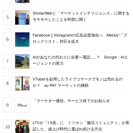
SimilarWebと「マーケットインテリジェンス」に関する
モヤモヤしたことを幹部に聞く
FacebookとInstagramの広告品質強化へ Metaが「ブ
ロックリスト」対応を拡大
AIがあなたの代わりに企業へ電話……？ Google・AIエ
ージェントの実力
VTuberを起用したライブコマースでモノは売れるの
か？ au PAY マーケットの挑戦
「マーケター通信」サービス終了のお知らせ
LTVが「1.5倍」に ミツカン「腸活コミュニティ」が実
証した、値上げ時代に選ばれ続ける方法