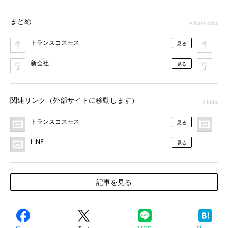
まとめ
4 Keywords
トランスコスモス
コ
見る
新会社
LIN
見る
関連リンク（外部サイトに移動します）
3 links
トランスコスモス
プ
見る
LINE
見る
記事を見る