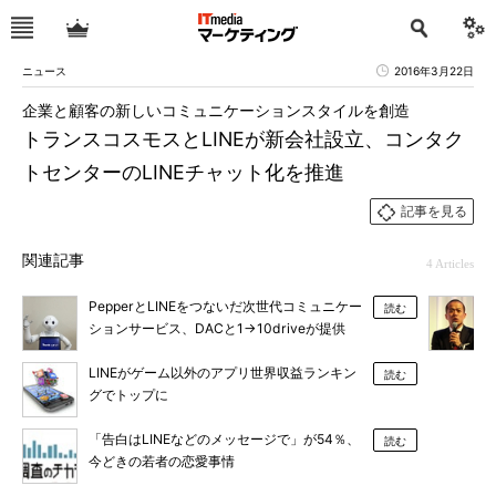
ニュース
2016年3月22日
企業と顧客の新しいコミュニケーションスタイルを創造
トランスコスモスとLINEが新会社設立、コンタク
トセンターのLINEチャット化を推進
記事を見る
関連記事
4 Articles
PepperとLINEをつないだ次世代コミュニケー
読む
ションサービス、DACと1→10driveが提供
LINEがゲーム以外のアプリ世界収益ランキン
読む
グでトップに
「告白はLINEなどのメッセージで」が54％、
読む
今どきの若者の恋愛事情