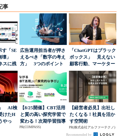
記事
示す「SE
広告運用担当者が押さ
「ChatGPTはブラック
の崩壊」
えるべき「数字の考え
ボックス」 見えない
ネスに残
方」 3つのポイント
顧客行動、マーケター
..
とは
に残された打ち...
」 AI検
【8/25開催】CBT活用
【経営者必見】出社し
受けたH
と質の高い探究学習で
たくなる！社員を活か
どうやっ
変わる！次期学習指導
す空間術
PR(COMPASS)
要領を見据えた...
PR(株式会社アルファーテクノ)
Recommended by