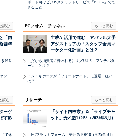
ポート向けビジネスチャットサービス「BizClo」でで
きること
EC／オムニチャネル
と「内
生成AI活用で進む アパレル大手
断基準
アダストリアの「スタッフ全員マ
ーケター化計画」とは？
生き残り
【だから消費者に嫌われる】UI／UXの「アンチパタ
ーン」とは？
ヴァン・
ドン・キホーテが「フォートナイト」に登場 狙い
は？
リサーチ
リターゲ
「サイト内検索」＆「ライブチャ
ぼす影
ット」売れ筋TOP5（2025年5月）
」にでき
「ECプラットフォーム」売れ筋TOP10（2025年5月）