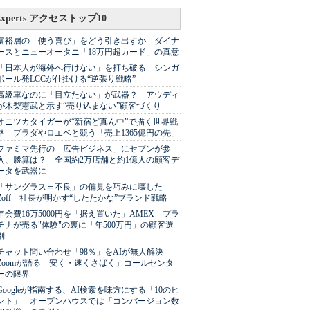
Experts アクセストップ10
富裕層の「使う喜び」をどう引き出すか ダイナ
ースとニューオータニ「18万円超カード」の真意
「日本人が海外へ行けない」を打ち破る シンガ
ポール発LCCが仕掛ける“逆張り戦略”
高級車なのに「目立たない」が武器？ アウディ
が木梨憲武と示す“売り込まない”顧客づくり
オニツカタイガーが“新宿ど真ん中”で描く世界戦
略 プラダやロエベと競う「売上1365億円の先」
ファミマ先行の「広告ビジネス」にセブンが参
入、勝算は？ 全国約2万店舗と約1億人の顧客デ
ータを武器に
「サングラス＝不良」の偏見を巧みに壊した
Zoff 社長が明かす“したたかな”ブランド戦略
年会費16万5000円を「据え置いた」AMEX プラ
チナが売る"体験"の裏に「年500万円」の顧客選
別
チャット問い合わせ「98％」をAIが無人解決
Zoomが語る「安く・速くさばく」コールセンタ
ーの限界
Googleが指南する、AI検索を味方にする「10のヒ
ント」 オープンハウスでは「コンバージョン数