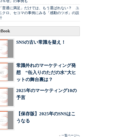
63％増」の事例も
「普通に満足」だけでは、もう選ばれない？ ユ
ニクロ、セコマの事例にみる「感動のツボ」の設
計
Book
SNSの古い常識を疑え！
常識外れのマーケティング発
想 “缶入りのただの水”大ヒ
ットの舞台裏は？
2025年のマーケティング10の
予言
【保存版】2025年のSNSはこ
うなる
»
一覧ページへ