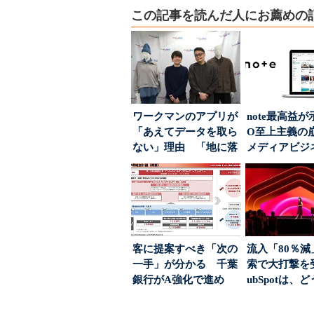
この記事を読んだ人にお薦めの
ワークマンのアプリが
note最高益が
「あえてデータを取ら
O至上主義
ない」理由 「地に落
メディアビジ
ちた顧客満足度」を
された“勝ち筋.
引...
客に提案すべき「次の
流入「80％減
一手」が分かる 千葉
索で大打撃を
銀行がA強化で進め
ubSpotは、
る“One to On...
て“未来の顧...