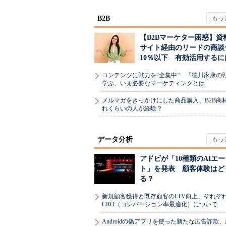
B2B
【B2Bマーケター困惑】資
サイト経由のリードの商談
10％以下 有効活用するに
コンテンツに戦力を“全集中” 「徳川家康の
学ぶ、いま必要なマーケティングとは
メルマガをきっかけにした商品購入、B2B商
れくらいの人が経験？
データ分析
アドビが「10種類のAIエ
ト」を発表 顧客体験はど
る？
新規顧客獲得と既存顧客のLTV向上、それぞ
CRO（コンバージョン率最適化）について
Androidの偽アプリを使った新たな広告詐欺