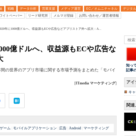
戦略
データ分析
営業支援
メディア運営
EC／オムニチャネル
デジタ
B
ワイトペーパー
リード研究所
メルマガ登録
お問い合わせ／運営者情報
020年に1000億ドルへ、収益源もECや広告などアプリストア外へ拡大：A...
1000億ドルへ、収益源もECや広告な
大
知っ
年までの5年間の世界のアプリ市場に関する市場予測をまとめた「モバイ
記事
。
アイ
[
ITmedia マーケティング
]
キャ
関連
ゲーム
|
モバイルアプリケーション
|
広告
|
Android
|
マーケティング