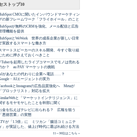
セストップ10
HubSpot CMOに聞いたインバウンドマーケティン
グの新フレームワーク「フライホイール」のこと
HubSpotが無料のCRMを強化、メール配信と広告
管理機能を提供
HubSpotとWeWork 世界の成長企業が新しい日常
で実践するスマートな働き方
スマートスピーカーのスキル開発、今すぐ取り組
むために押さえておくべきこと
VTuberを起用したライブコマースでモノは売れる
のか？ au PAY マーケットの挑戦
AIがあなたの代わりに企業へ電話……？
Google・AIエージェントの実力
FacebookとInstagramの広告品質強化へ Metaが
「ブロックリスト」対応を拡大
SimilarWebと「マーケットインテリジェンス」に
関するモヤモヤしたことを幹部に聞く
お金を払えばテレビに出られる？ 広報を狙う
「悪徳営業」の実態
LTVが「1.5倍」に ミツカン「腸活コミュニテ
ィ」が実証した、値上げ時代に選ばれ続ける方法
11～30位はこちら »