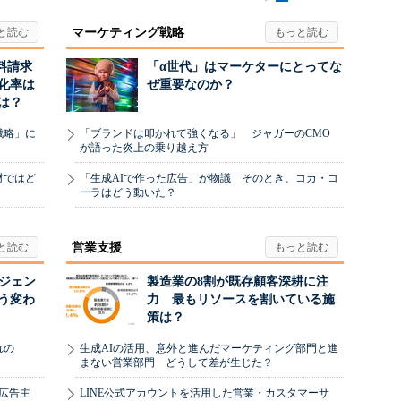
マーケティング戦略
料請求
「α世代」はマーケターにとってな
化率は
ぜ重要なのか？
は？
戦略」に
「ブランドは叩かれて強くなる」 ジャガーのCMO
が語った炎上の乗り越え方
材ではど
「生成AIで作った広告」が物議 そのとき、コカ・コ
ーラはどう動いた？
営業支援
ージェン
製造業の8割が既存顧客深耕に注
う変わ
力 最もリソースを割いている施
策は？
れの
生成AIの活用、意外と進んだマーケティング部門と進
まない営業部門 どうして差が生じた？
、広告主
LINE公式アカウントを活用した営業・カスタマーサ