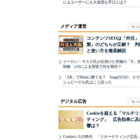
にもユーザーにも大迷惑な手口とは？
メディア運営
コンテンツSEOは「外注」
製」のどちらが正解？ 判
と使い方を徹底解説
イーロン・マスク氏が仕掛けた究極の「X」
戦略 xAIによる買収で何を期待？
「AR」でMetaに勝てる？ SnapのCEO、エ
シュピーゲル氏はこう語った
デジタル広告
Cookieを超える「マルチ
ティング」 広告効果に及
響は？
Cookieレスの時代 「リターゲティング広告