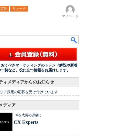
ル広告
リサーチ
マイページ
ておくべきマーケティングのトレンド解説や新着
の一覧など、役に立つ情報をお届けします。
ティメディアからのお知らせ
リア採用の応募を受け付けています
メディア
CXを成長の源泉に
CX Experts