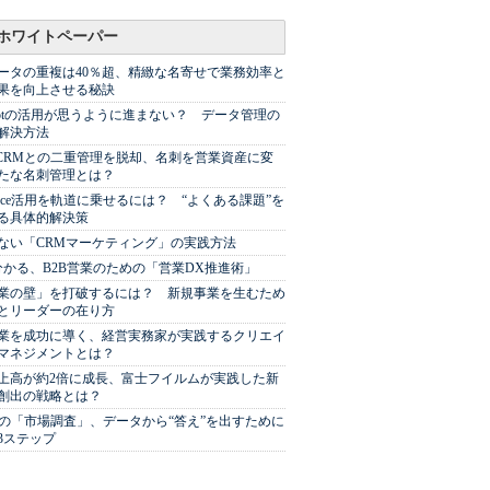
ホワイトペーパー
ータの重複は40％超、精緻な名寄せで業務効率と
果を向上させる秘訣
Spotの活用が思うように進まない？ データ管理の
解決方法
やCRMとの二重管理を脱却、名刺を営業資産に変
たな名刺管理とは？
sforce活用を軌道に乗せるには？ “よくある課題”を
る具体的解決策
ない「CRMマーケティング」の実践方法
分かる、B2B営業のための「営業DX推進術」
業の壁」を打破するには？ 新規事業を生むため
とリーダーの在り方
業を成功に導く、経営実務家が実践するクリエイ
マネジメントとは？
上高が約2倍に成長、富士フイルムが実践した新
創出の戦略とは？
代の「市場調査」、データから“答え”を出すために
3ステップ