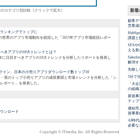
20年のカテゴリ別比較《クリックで拡大》
新着
顧客デ
営業成
益ランキングでトップに
Hub
、2015年の世界のアプリ市場動向を総括した「2015年アプリ市場総括レポー
課題と
SFA
える新
注目すべきアプリの10大トレンドとは？
Sale
日、2016年に注目すべきアプリの10大トレンドを分析したリポートを発表し
解消す
失敗し
クイン、日本の小売りアプリダウンロード数トップ10
5分で
4日、日・米・英のトップ小売りアプリの成長要因と市場トレンドを分析した「シ
レポート」を発表した。
「大企
の組織
新規事
ティブ
連結売
ウンロード
規事業
AI時
必要な
Copyright © ITmedia, Inc. All Rights Reserved.