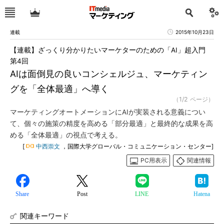
連載
2015年10月23日
【連載】ざっくり分かりたいマーケターのための「AI」超入門
第4回
AIは面倒見の良いコンシェルジュ、マーケティン
グを「全体最適」へ導く
（1/2 ページ）
マーケティングオートメーションにAIが実装される意義につい
て、個々の施策の精度を高める「部分最適」と最終的な成果を高
める「全体最適」の視点で考える。
[
中西崇文
，国際大学グローバル・コミュニケーション・センター]
PC用表示
関連情報
Share
Post
LINE
Hatena
関連キーワード