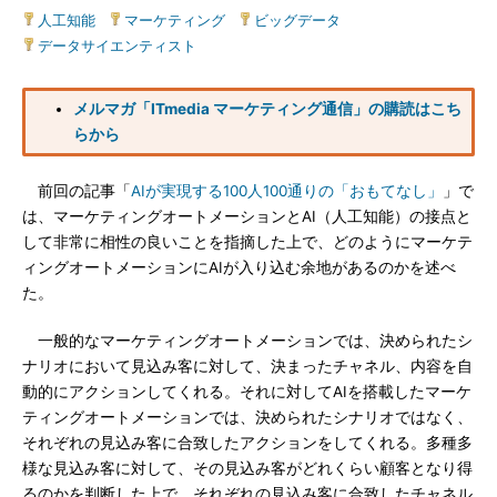
人工知能
|
マーケティング
|
ビッグデータ
|
データサイエンティスト
メルマガ「ITmedia マーケティング通信」の購読はこち
らから
前回の記事「
AIが実現する100人100通りの「おもてなし」
」で
は、マーケティングオートメーションとAI（人工知能）の接点と
して非常に相性の良いことを指摘した上で、どのようにマーケテ
ィングオートメーションにAIが入り込む余地があるのかを述べ
た。
一般的なマーケティングオートメーションでは、決められたシ
ナリオにおいて見込み客に対して、決まったチャネル、内容を自
動的にアクションしてくれる。それに対してAIを搭載したマーケ
ティングオートメーションでは、決められたシナリオではなく、
それぞれの見込み客に合致したアクションをしてくれる。多種多
様な見込み客に対して、その見込み客がどれくらい顧客となり得
るのかを判断した上で、それぞれの見込み客に合致したチャネル