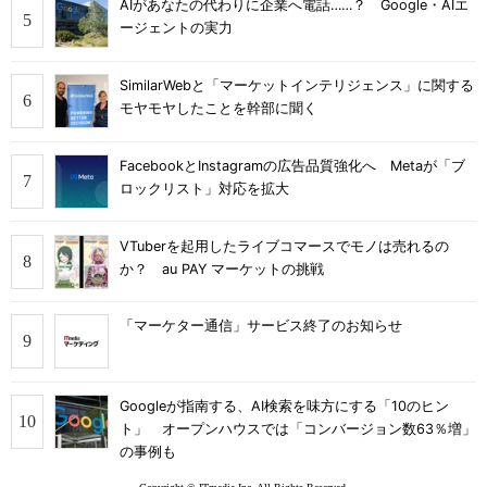
AIがあなたの代わりに企業へ電話……？ Google・AIエ
ージェントの実力
SimilarWebと「マーケットインテリジェンス」に関する
モヤモヤしたことを幹部に聞く
FacebookとInstagramの広告品質強化へ Metaが「ブ
ロックリスト」対応を拡大
VTuberを起用したライブコマースでモノは売れるの
か？ au PAY マーケットの挑戦
「マーケター通信」サービス終了のお知らせ
Googleが指南する、AI検索を味方にする「10のヒン
ト」 オープンハウスでは「コンバージョン数63％増」
の事例も