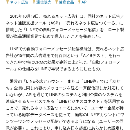
ネット広告
|
通信販売
|
健康食品
|
API
2015年10月19日、売れるネット広告社は、同社のネット広告／
ネット通販支援ツール（ASP）「売れるネット広告つくーる」に
搭載した「LINEでの自動フォローメッセージ配信」を、ロート製
薬が単品通販業界で初めて導入したことを発表した。
LINEでの自動フォローメッセージ配信機能は、売れるネット広
告社が15年間の広告運用で何百回という「A／Bテスト」を行っ
てきた中で特にCRMの効果が劇的に上がった「自動フォローメ
ール」の仕組みをLINEで再現できるようにしたもの。
通常の「LINE公式アカウント」または「LINE@」では「友だ
ち」全員に同じ内容のメッセージを送る一斉配信型しか対応して
いないが、APIを通じてLINEのシステムと利用企業のシステムを
連係させるサービスである「LINEビジネスコネクト」を活用する
ことで、売れるネット広告つくーるにおいて、ユーザー企業が持
っている顧客データベースを使って、顧客のLINEアカウントにワ
ンツーワンでメッセージ配信ができるようになる（ユーザーの同
意が必要）。これにより、申し込み日を起点にあらかじめ設定し