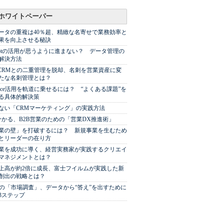
ホワイトペーパー
ータの重複は40％超、精緻な名寄せで業務効率と
果を向上させる秘訣
Spotの活用が思うように進まない？ データ管理の
解決方法
やCRMとの二重管理を脱却、名刺を営業資産に変
たな名刺管理とは？
sforce活用を軌道に乗せるには？ “よくある課題”を
る具体的解決策
ない「CRMマーケティング」の実践方法
分かる、B2B営業のための「営業DX推進術」
業の壁」を打破するには？ 新規事業を生むため
とリーダーの在り方
業を成功に導く、経営実務家が実践するクリエイ
マネジメントとは？
上高が約2倍に成長、富士フイルムが実践した新
創出の戦略とは？
代の「市場調査」、データから“答え”を出すために
3ステップ