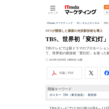
B2
ホ
メディア
ITmedia マーケティング
EC／オムニチャネル
TB
NTTが開発した最新の光投影技術を導入
TBS、世界初「変幻灯
TBSテレビでは新ドラマのプロモーションの
て、世界初の新技術「変幻灯」を使った
2015年10月09日 14時00分 公開
印刷／PDF
関連キーワード
ポスター
|
TBS（東京放送）
|
新技術
TBSテレビでは2015年10月8～