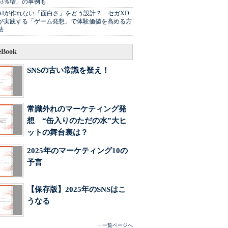
63％増」の事例も
AIが作れない「面白さ」をどう設計？ セガXD
が実践する「ゲーム発想」で体験価値を高める方
法
Book
SNSの古い常識を疑え！
常識外れのマーケティング発
想 “缶入りのただの水”大ヒ
ットの舞台裏は？
2025年のマーケティング10の
予言
【保存版】2025年のSNSはこ
うなる
»
一覧ページへ