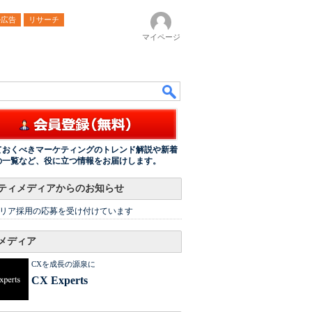
ル広告
リサーチ
マイページ
ておくべきマーケティングのトレンド解説や新着
の一覧など、役に立つ情報をお届けします。
ティメディアからのお知らせ
リア採用の応募を受け付けています
メディア
CXを成長の源泉に
CX Experts