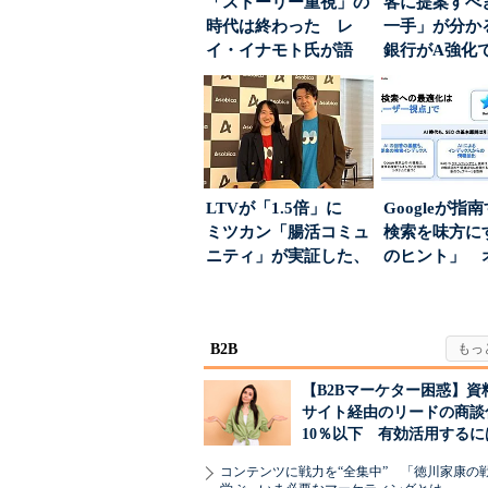
「ストーリー重視」の
客に提案すべ
時代は終わった レ
一手」が分か
イ・イナモト氏が語
銀行がA強化
る、信頼を軸にしたブ
る“One to On..
ラン...
LTVが「1.5倍」に
Googleが指
ミツカン「腸活コミュ
検索を味方にす
ニティ」が実証した、
のヒント」 
値上げ時代に選ば...
ハウスでは...
B2B
【B2Bマーケター困惑】資
サイト経由のリードの商談
10％以下 有効活用するに
コンテンツに戦力を“全集中” 「徳川家康の