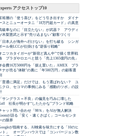
Experts アクセストップ10
富裕層の「使う喜び」をどう引き出すか ダイナ
ースとニューオータニ「18万円超カード」の真意
高級車なのに「目立たない」が武器？ アウディ
が木梨憲武と示す“売り込まない”顧客づくり
「日本人が海外へ行けない」を打ち破る シンガ
ポール発LCCが仕掛ける“逆張り戦略”
オニツカタイガーが“新宿ど真ん中”で描く世界戦
略 プラダやロエベと競う「売上1365億円の先」
年会費16万5000円を「据え置いた」AMEX プラ
チナが売る"体験"の裏に「年500万円」の顧客選
別
「普通に満足」だけでは、もう選ばれない？ ユ
ニクロ、セコマの事例にみる「感動のツボ」の設
計
「サングラス＝不良」の偏見を巧みに壊した
Zoff 社長が明かす“したたかな”ブランド戦略
チャット問い合わせ「98％」をAIが無人解決
Zoomが語る「安く・速くさばく」コールセンタ
ーの限界
Googleが指南する、AI検索を味方にする「10のヒ
ント」 オープンハウスでは「コンバージョン数