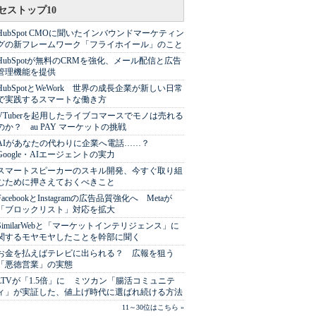
セストップ10
HubSpot CMOに聞いたインバウンドマーケティン
グの新フレームワーク「フライホイール」のこと
HubSpotが無料のCRMを強化、メール配信と広告
管理機能を提供
HubSpotとWeWork 世界の成長企業が新しい日常
で実践するスマートな働き方
VTuberを起用したライブコマースでモノは売れる
のか？ au PAY マーケットの挑戦
AIがあなたの代わりに企業へ電話……？
Google・AIエージェントの実力
スマートスピーカーのスキル開発、今すぐ取り組
むために押さえておくべきこと
FacebookとInstagramの広告品質強化へ Metaが
「ブロックリスト」対応を拡大
SimilarWebと「マーケットインテリジェンス」に
関するモヤモヤしたことを幹部に聞く
お金を払えばテレビに出られる？ 広報を狙う
「悪徳営業」の実態
LTVが「1.5倍」に ミツカン「腸活コミュニテ
ィ」が実証した、値上げ時代に選ばれ続ける方法
11～30位はこちら »