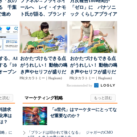
き「次の
ファネル→フライホイ
月次報告180時間が
る 千葉
ールへ レイ・イナモ
「ゼロ」に パナソニ
で進め
ト氏が語る、ブランド
ック くらしアプライア
.
が「信頼」を得るた
ンス社が挑んだVo...
め...
南する、AI
おかたづけもできる点
おかたづけもできる点
る「10
がうれしい！ 動物の鳴
がうれしい！ 動物の鳴
オープン
き声やセリフが盛りだ
き声やセリフが盛りだ
PR(タカラトミー｜Hugkum)
くさんの「アニア ...
PR(タカラトミー｜Hugkum)
くさんの「アニア ...
Recommended by
マーケティング戦略
料請求
「α世代」はマーケターにとってな
化率は
ぜ重要なのか？
は？
戦略」に
「ブランドは叩かれて強くなる」 ジャガーのCMO