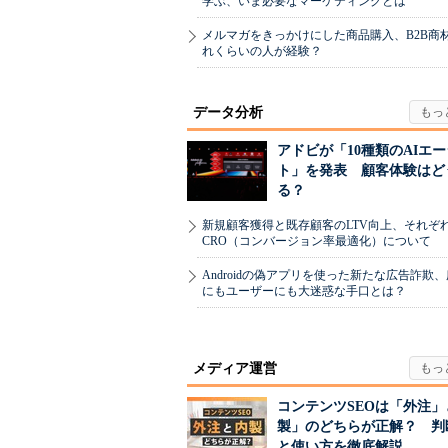
学ぶ、いま必要なマーケティングとは
メルマガをきっかけにした商品購入、B2B商
れくらいの人が経験？
データ分析
アドビが「10種類のAIエ
ト」を発表 顧客体験はど
る？
新規顧客獲得と既存顧客のLTV向上、それぞ
CRO（コンバージョン率最適化）について
Androidの偽アプリを使った新たな広告詐欺
にもユーザーにも大迷惑な手口とは？
メディア運営
コンテンツSEOは「外注」
製」のどちらが正解？ 判
と使い方を徹底解説