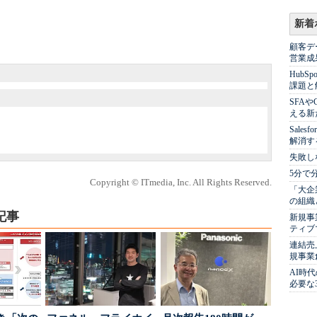
新着
顧客デ
営業成
Hub
課題と
SFA
える新
Sale
解消す
失敗し
5分で
Copyright © ITmedia, Inc. All Rights Reserved.
「大企
の組織
記事
新規事
ティブ
連結売
規事業
AI時
必要な