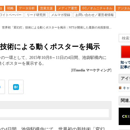
戦略
データ分析
営業支援
メディア運営
EC／オムニチャネル
デジタ
B
ワイトペーパー
リード研究所
メルマガ登録
お問い合わせ／運営者情報
S、世界初「変幻灯」技術による動くポスターを掲示：NTTが開発した最新の光投影技...
」技術による動くポスターを掲示
一環として、2015年10月8～11日の4日間、池袋駅構内に
知っ
動くポスターを展示する。
記事
[
ITmedia マーケティング
]
アイ
キャ
関連
11日の4日間、池袋駅構内にて、世界初の新技術「変幻