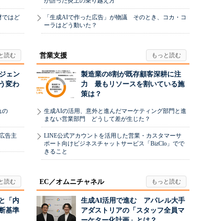
が語った炎上の乗り越え方
材ではど
「生成AIで作った広告」が物議 そのとき、コカ・コ
ーラはどう動いた？
営業支援
ージェン
製造業の8割が既存顧客深耕に注
う変わ
力 最もリソースを割いている施
策は？
れの
生成AIの活用、意外と進んだマーケティング部門と進
まない営業部門 どうして差が生じた？
、広告主
LINE公式アカウントを活用した営業・カスタマーサ
ポート向けビジネスチャットサービス「BizClo」でで
きること
EC／オムニチャネル
と「内
生成AI活用で進む アパレル大手
断基準
アダストリアの「スタッフ全員マ
ーケター化計画」とは？