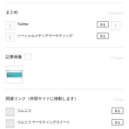
まとめ
3 Keywords
Twitter
広
見る
ソーシャルメディアマーケティング
見る
記事画像
＋
1 Images
1
関連リンク（外部サイトに移動します）
2 links
コムニコ
見る
コムニコ マーケティングスイート
見る