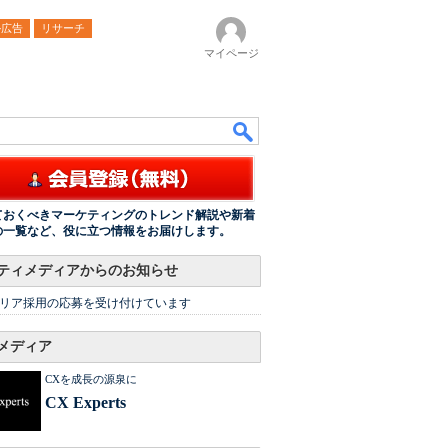
ル広告
リサーチ
マイページ
ておくべきマーケティングのトレンド解説や新着
の一覧など、役に立つ情報をお届けします。
ティメディアからのお知らせ
リア採用の応募を受け付けています
メディア
CXを成長の源泉に
CX Experts