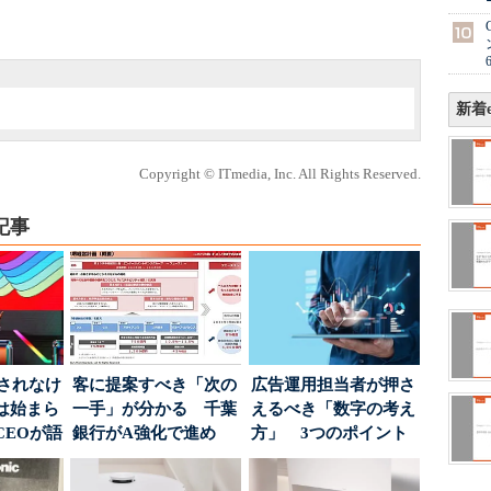
新着e
Copyright © ITmedia, Inc. All Rights Reserved.
記事
」されなけ
客に提案すべき「次の
広告運用担当者が押さ
は始まら
一手」が分かる 千葉
えるべき「数字の考え
CEOが語
銀行がA強化で進め
方」 3つのポイント
...
る“One to On...
とは