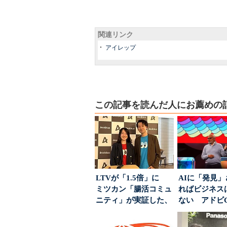
関連リンク
アイレップ
この記事を読んだ人にお薦めの
LTVが「1.5倍」に
AIに「発見
ミツカン「腸活コミュ
ればビジネス
ニティ」が実証した、
ない アドビ
値上げ時代に選ば...
った、AIエージ