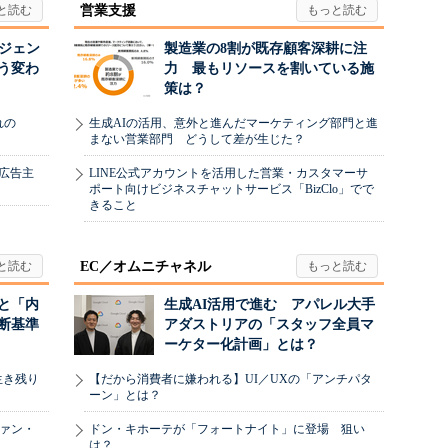
営業支援
ージェン
製造業の8割が既存顧客深耕に注
う変わ
力 最もリソースを割いている施
策は？
れの
生成AIの活用、意外と進んだマーケティング部門と進
まない営業部門 どうして差が生じた？
、広告主
LINE公式アカウントを活用した営業・カスタマーサ
ポート向けビジネスチャットサービス「BizClo」でで
きること
EC／オムニチャネル
と「内
生成AI活用で進む アパレル大手
断基準
アダストリアの「スタッフ全員マ
ーケター化計画」とは？
生き残り
【だから消費者に嫌われる】UI／UXの「アンチパタ
ーン」とは？
ヴァン・
ドン・キホーテが「フォートナイト」に登場 狙い
は？