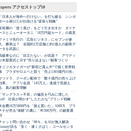
Experts アクセストップ10
「日本人が海外へ行けない」を打ち破る シンガ
ポール発LCCが仕掛ける“逆張り戦略”
富裕層の「使う喜び」をどう引き出すか ダイナ
ースとニューオータニ「18万円超カード」の真意
ファミマ先行の「広告ビジネス」にセブンが参
入、勝算は？ 全国約2万店舗と約1億人の顧客デ
ータを武器に
高級車なのに「目立たない」が武器？ アウディ
が木梨憲武と示す“売り込まない”顧客づくり
オニツカタイガーが“新宿ど真ん中”で描く世界戦
略 プラダやロエベと競う「売上1365億円の先」
サツドラ、クーポン配布で「数十億円の売り上げ
効果」 アプリ会員「145万人」達成で見据え
る、真の顧客理解
「サングラス＝不良」の偏見を巧みに壊した
Zoff 社長が明かす“したたかな”ブランド戦略
年会費16万5000円を「据え置いた」AMEX プラ
チナが売る"体験"の裏に「年500万円」の顧客選
別
チャット問い合わせ「98％」をAIが無人解決
Zoomが語る「安く・速くさばく」コールセンタ