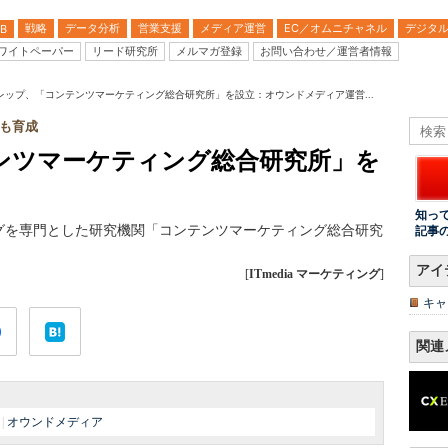
戦略
データ分析
営業支援
メディア運営
EC／オムニチャネル
デジタ
B
ワイトペーパー
リード研究所
メルマガ登録
お問い合わせ／運営者情報
レップ、「コンテンツマーケティング総合研究所」を設立：オウンドメディア運営...
も育成
ンツマーケティング総合研究所」を
知っ
グを専門とした研究機関「コンテンツマーケティング総合研究
記事
アイ
[
ITmedia マーケティング
]
キャ
関連
|
オウンドメディア