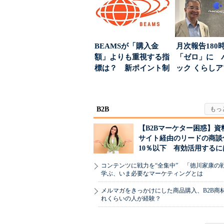
BEAMSが「購入金
月次報告180
額」よりも重視する指
「ゼロ」に 
標は？ 新ポイント制
ック くらし
度の狙い
ンス社が挑んだV
B2B
【B2Bマーケター困惑】資
サイト経由のリードの商談
10％以下 有効活用するに
コンテンツに戦力を“全集中” 「徳川家康の
学ぶ、いま必要なマーケティングとは
メルマガをきっかけにした商品購入、B2B商
れくらいの人が経験？