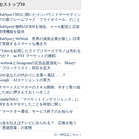
セストップ10
HubSpot CMOに聞いたインバウンドマーケティン
グの新フレームワーク「フライホイール」のこと
HubSpotが無料のCRMを強化、メール配信と広告
管理機能を提供
HubSpotとWeWork 世界の成長企業が新しい日常
で実践するスマートな働き方
VTuberを起用したライブコマースでモノは売れる
のか？ au PAY マーケットの挑戦
FacebookとInstagramの広告品質強化へ Metaが
「ブロックリスト」対応を拡大
AIがあなたの代わりに企業へ電話……？
Google・AIエージェントの実力
スマートスピーカーのスキル開発、今すぐ取り組
むために押さえておくべきこと
SimilarWebと「マーケットインテリジェンス」に
関するモヤモヤしたことを幹部に聞く
「マーケター通信」サービス終了のお知らせ
お金を払えばテレビに出られる？ 広報を狙う
「悪徳営業」の実態
11～30位はこちら »