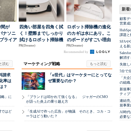
新着
顧客デ
営業成
時間が
四角い部屋を四角く拭
ロボット掃除機の進化
Hub
パナソニ
く！壁際までしっかり
のカギは水にあり。こ
課題と
アプライア
拭けるロボット掃除機
のボードがすごい理由
SFA
PR(Dreame)
PR(Dreame)
o...
える新
Recommended by
Sale
解消す
マーケティング戦略
失敗し
5分で
料請求
「α世代」はマーケターにとってな
「大企
化率は
ぜ重要なのか？
の組織
は？
新規事
ティブ
戦略」に
「ブランドは叩かれて強くなる」 ジャガーのCMO
連結売
が語った炎上の乗り越え方
規事業
材ではど
「生成AIで作った広告」が物議 そのとき、コカ・コ
AI時
ーラはどう動いた？
必要な