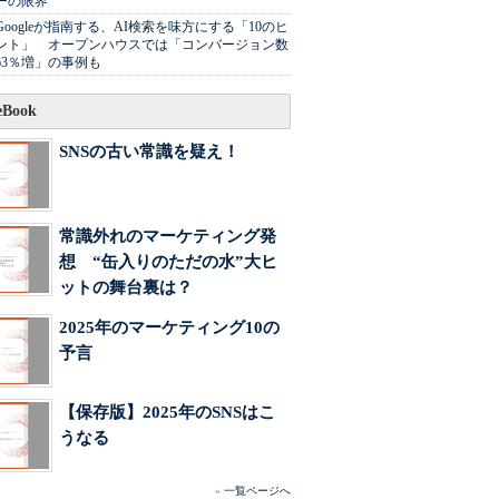
ーの限界
Googleが指南する、AI検索を味方にする「10のヒ
ント」 オープンハウスでは「コンバージョン数
63％増」の事例も
Book
SNSの古い常識を疑え！
常識外れのマーケティング発
想 “缶入りのただの水”大ヒ
ットの舞台裏は？
2025年のマーケティング10の
予言
【保存版】2025年のSNSはこ
うなる
»
一覧ページへ