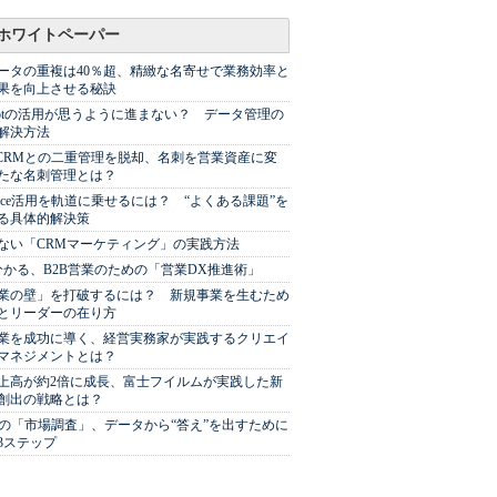
ホワイトペーパー
ータの重複は40％超、精緻な名寄せで業務効率と
果を向上させる秘訣
Spotの活用が思うように進まない？ データ管理の
解決方法
やCRMとの二重管理を脱却、名刺を営業資産に変
たな名刺管理とは？
sforce活用を軌道に乗せるには？ “よくある課題”を
る具体的解決策
ない「CRMマーケティング」の実践方法
分かる、B2B営業のための「営業DX推進術」
業の壁」を打破するには？ 新規事業を生むため
とリーダーの在り方
業を成功に導く、経営実務家が実践するクリエイ
マネジメントとは？
上高が約2倍に成長、富士フイルムが実践した新
創出の戦略とは？
代の「市場調査」、データから“答え”を出すために
3ステップ