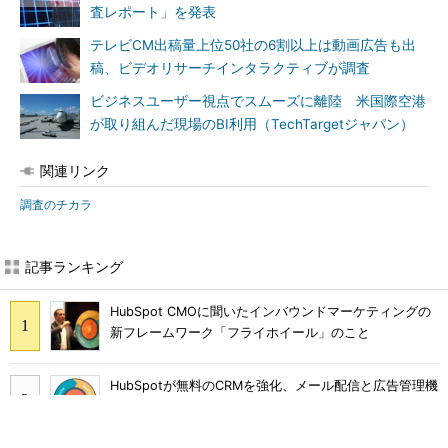
査レポート」を発表
テレビCM出稿量上位50社の6割以上は動画広告も出
稿、ビデオリサーチインタラクティブが調査
ビジネスユーザー視点でスムーズに離陸 米国際空港
が取り組んだ現場のBI利用（TechTargetジャパン）
関連リンク
調査のチカラ
記事ランキング
HubSpot CMOに聞いたインバウンドマーケティングの
新フレームワーク「フライホイール」のこと
HubSpotが無料のCRMを強化、メール配信と広告管理機
能を提供