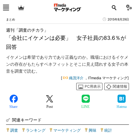
まとめ
2015年8月29日
週刊「調査のチカラ」
「会社にイケメンは必要」 女子社員の83.6％が
回答
イケメンは希望であり力であり正義なのか。職場におけるイケメ
ンの存在がもたらすベネフィットとそこに見え隠れする女子の本
音を調査で読む。
[
織茂洋介
，ITmedia マーケティング]
PC用表示
関連情報
Share
Post
LINE
Hatena
関連キーワード
調査
|
ランキング
|
マーケティング
|
興味
|
統計