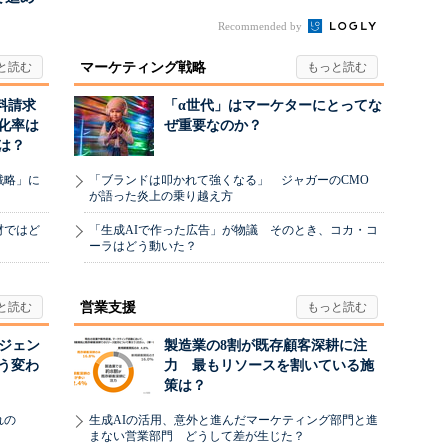
.
Recommended by
マーケティング戦略
料請求
「α世代」はマーケターにとってな
化率は
ぜ重要なのか？
は？
戦略」に
「ブランドは叩かれて強くなる」 ジャガーのCMO
が語った炎上の乗り越え方
材ではど
「生成AIで作った広告」が物議 そのとき、コカ・コ
ーラはどう動いた？
営業支援
ージェン
製造業の8割が既存顧客深耕に注
う変わ
力 最もリソースを割いている施
策は？
れの
生成AIの活用、意外と進んだマーケティング部門と進
まない営業部門 どうして差が生じた？