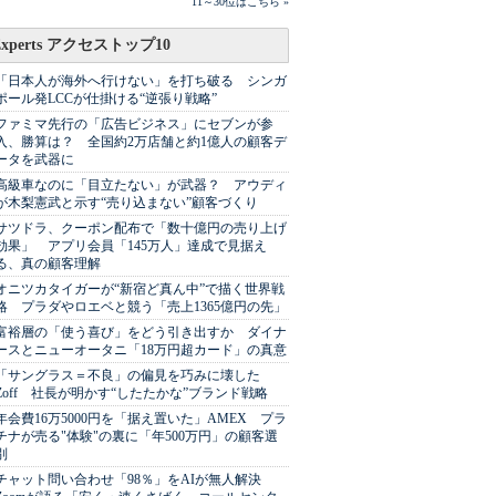
11～30位はこちら »
Experts アクセストップ10
「日本人が海外へ行けない」を打ち破る シンガ
ポール発LCCが仕掛ける“逆張り戦略”
ファミマ先行の「広告ビジネス」にセブンが参
入、勝算は？ 全国約2万店舗と約1億人の顧客デ
ータを武器に
高級車なのに「目立たない」が武器？ アウディ
が木梨憲武と示す“売り込まない”顧客づくり
サツドラ、クーポン配布で「数十億円の売り上げ
効果」 アプリ会員「145万人」達成で見据え
る、真の顧客理解
オニツカタイガーが“新宿ど真ん中”で描く世界戦
略 プラダやロエベと競う「売上1365億円の先」
富裕層の「使う喜び」をどう引き出すか ダイナ
ースとニューオータニ「18万円超カード」の真意
「サングラス＝不良」の偏見を巧みに壊した
Zoff 社長が明かす“したたかな”ブランド戦略
年会費16万5000円を「据え置いた」AMEX プラ
チナが売る"体験"の裏に「年500万円」の顧客選
別
チャット問い合わせ「98％」をAIが無人解決