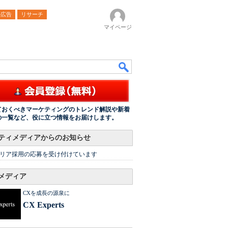
ル広告
リサーチ
マイページ
ておくべきマーケティングのトレンド解説や新着
の一覧など、役に立つ情報をお届けします。
ティメディアからのお知らせ
リア採用の応募を受け付けています
メディア
CXを成長の源泉に
CX Experts