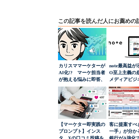
この記事を読んだ人にお薦めの
カリスママーケターが
note最高益が
AI化!? マーケ担当者
O至上主義
が抱える悩みに即答、
メディアビジ
実力は？
された“勝ち筋.
【マーケター即実践の
客に提案すべ
プロンプト】インス
一手」が分か
タ、Xの口コミ投稿を
銀行がA強化