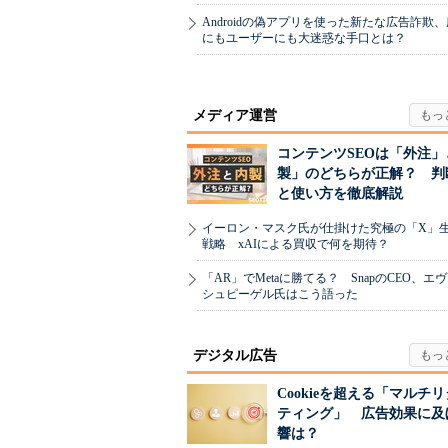
Androidの偽アプリを使った新たな広告詐欺
にもユーザーにも大迷惑な手口とは？
メディア運営
コンテンツSEOは「外注」
製」のどちらが正解？ 判
と使い方を徹底解説
イーロン・マスク氏が仕掛けた究極の「X」
戦略 xAIによる買収で何を期待？
「AR」でMetaに勝てる？ SnapのCEO、エ
シュピーゲル氏はこう語った
デジタル広告
Cookieを超える「マルチ
ティング」 広告効果に及
響は？