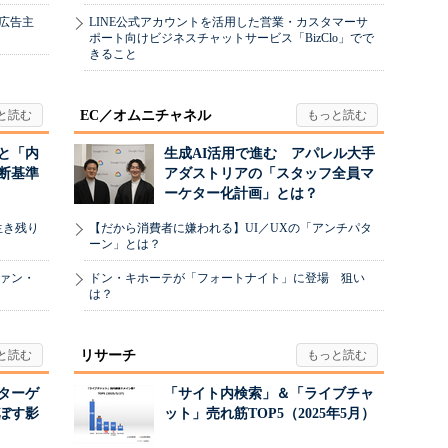
、広告主
LINE公式アカウントを活用した営業・カスタマーサ
ポート向けビジネスチャットサービス「BizClo」でで
きること
EC／オムニチャネル
と「内
生成AI活用で進む アパレル大手
断基準
アダストリアの「スタッフ全員マ
ーケター化計画」とは？
生き残り
【だから消費者に嫌われる】UI／UXの「アンチパタ
ーン」とは？
ヴァン・
ドン・キホーテが「フォートナイト」に登場 狙い
は？
リサーチ
リターゲ
「サイト内検索」＆「ライブチャ
ぼす影
ット」売れ筋TOP5（2025年5月）