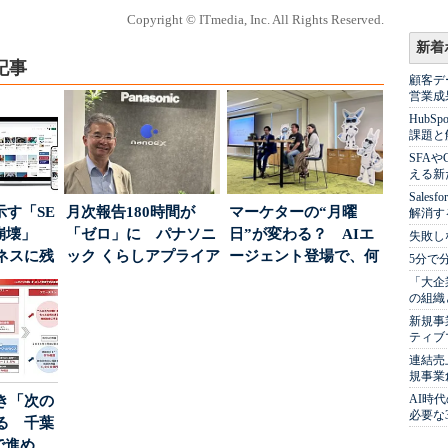
Copyright © ITmedia, Inc. All Rights Reserved.
新着
記事
顧客デ
営業成
Hub
課題と
SFA
える新
Sale
示す「SE
月次報告180時間が
マーケターの“月曜
解消す
の崩壊」
「ゼロ」に パナソニ
日”が変わる？ AIエ
失敗し
ネスに残
ック くらしアプライア
ージェント登場で、何
5分で
..
ンス社が挑んだVo...
が起きるか
「大企
の組織
新規事
ティブ
連結売
規事業
AI時
き「次の
必要な
る 千葉
で進め