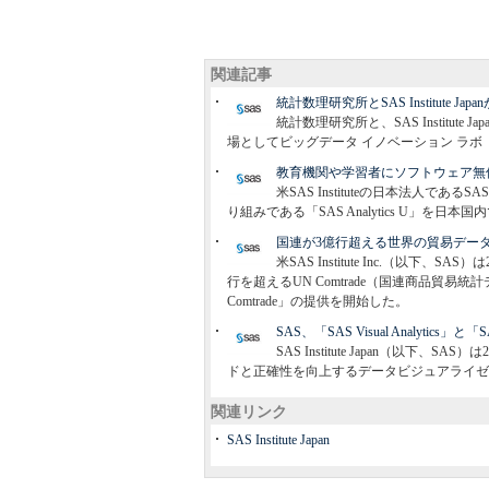
関連記事
統計数理研究所とSAS Institute 
統計数理研究所と、SAS Institu
場としてビッグデータ イノベーション ラボ
教育機関や学習者にソフトウェア無償提供
米SAS Instituteの日本法人であるS
り組みである「SAS Analytics U」を
国連が3億行超える世界の貿易デー
米SAS Institute Inc.（以下
行を超えるUN Comtrade（国連商品貿易統計データ
Comtrade」の提供を開始した。
SAS、「SAS Visual Analytics」と
SAS Institute Japan（以下、SA
ドと正確性を向上するデータビジュアライゼーション
関連リンク
SAS Institute Japan