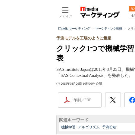
B2
ホ
メディア
ITmedia マーケティング
マーケティング戦略
クリ
予測モデルを工場のように量産
クリック1つで機械学習
表
SAS Institute Japanは2015年8月2
「SAS Contextual Analysis」を発表した。
2015年08月26日 16時00分 公開
印刷／PDF
関連キーワード
機械学習
|
アルゴリズム
|
予測分析