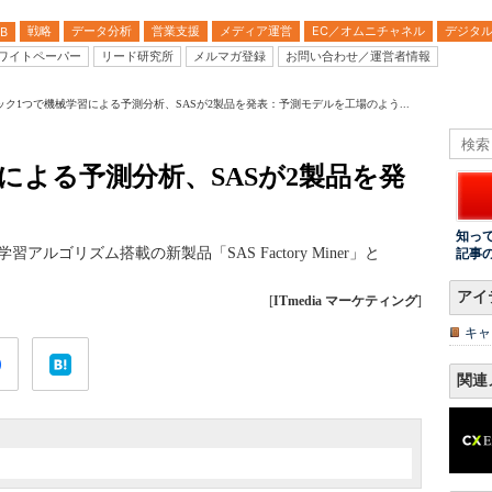
戦略
データ分析
営業支援
メディア運営
EC／オムニチャネル
デジタ
B
ワイトペーパー
リード研究所
メルマガ登録
お問い合わせ／運営者情報
ック1つで機械学習による予測分析、SASが2製品を発表：予測モデルを工場のよう...
による予測分析、SASが2製品を発
知っ
5日、機械学習アルゴリズム搭載の新製品「SAS Factory Miner」と
記事
アイ
[
ITmedia マーケティング
]
キャ
関連