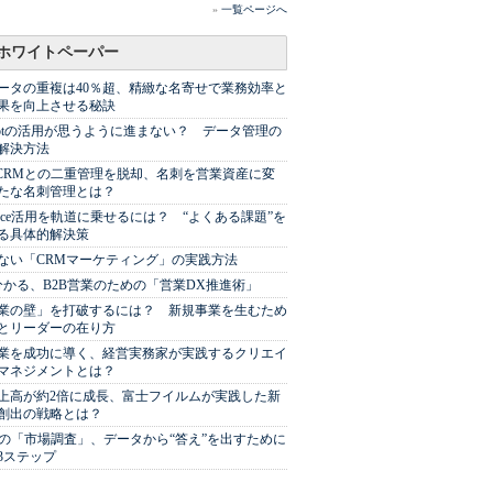
»
一覧ページへ
ホワイトペーパー
ータの重複は40％超、精緻な名寄せで業務効率と
果を向上させる秘訣
Spotの活用が思うように進まない？ データ管理の
解決方法
やCRMとの二重管理を脱却、名刺を営業資産に変
たな名刺管理とは？
sforce活用を軌道に乗せるには？ “よくある課題”を
る具体的解決策
ない「CRMマーケティング」の実践方法
分かる、B2B営業のための「営業DX推進術」
業の壁」を打破するには？ 新規事業を生むため
とリーダーの在り方
業を成功に導く、経営実務家が実践するクリエイ
マネジメントとは？
上高が約2倍に成長、富士フイルムが実践した新
創出の戦略とは？
代の「市場調査」、データから“答え”を出すために
3ステップ