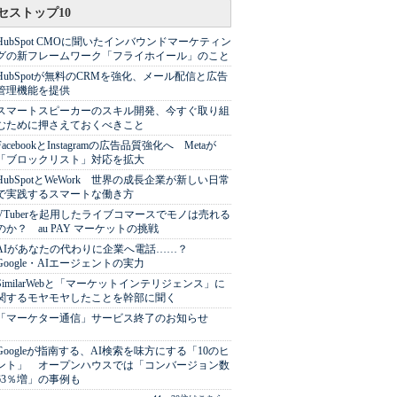
セストップ10
HubSpot CMOに聞いたインバウンドマーケティン
グの新フレームワーク「フライホイール」のこと
HubSpotが無料のCRMを強化、メール配信と広告
管理機能を提供
スマートスピーカーのスキル開発、今すぐ取り組
むために押さえておくべきこと
FacebookとInstagramの広告品質強化へ Metaが
「ブロックリスト」対応を拡大
HubSpotとWeWork 世界の成長企業が新しい日常
で実践するスマートな働き方
VTuberを起用したライブコマースでモノは売れる
のか？ au PAY マーケットの挑戦
AIがあなたの代わりに企業へ電話……？
Google・AIエージェントの実力
SimilarWebと「マーケットインテリジェンス」に
関するモヤモヤしたことを幹部に聞く
「マーケター通信」サービス終了のお知らせ
Googleが指南する、AI検索を味方にする「10のヒ
ント」 オープンハウスでは「コンバージョン数
63％増」の事例も