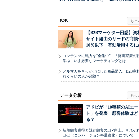
分析→戦略立案に生か
る“One to On..
す...
B2B
【B2Bマーケター困惑】資
サイト経由のリードの商談
10％以下 有効活用するに
コンテンツに戦力を“全集中” 「徳川家康の
学ぶ、いま必要なマーケティングとは
メルマガをきっかけにした商品購入、B2B商
れくらいの人が経験？
データ分析
アドビが「10種類のAIエ
ト」を発表 顧客体験はど
る？
新規顧客獲得と既存顧客のLTV向上、それぞ
CRO（コンバージョン率最適化）について