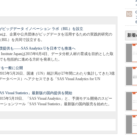
Japanがビッグデータ イノベーション ラボ（BIL）を設立
te Japanは、企業や公共団体がビッグデータを活用するための実践的研究の
新着e
（BIL）を共同で設立する。
も――SAS Analytics Uを日本でも推進へ
AS Institute Japanは2015年6月4日、データ分析人材の育成を目的とした取
日本国内でも包括的に進める方針を発表した。
タを一般に公開
、SAS）は2015年5月26日、国連（UN）統計局が27年間にわたり集計してきた3億
ベース）へアクセスできる「SAS Visual Analytics for UN
「SAS Visual Statistics」最新版の国内提供を開始
S）は2015年5月19日、「SAS Visual Analytics」と、予測モデル開発のスピー
ツール「SAS Visual Statistics」最新版の国内販売を始めた。