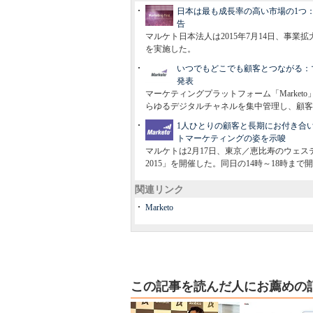
日本は最も成長率の高い市場の1つ
告
マルケト日本法人は2015年7月14日、事
を実施した。
いつでもどこでも顧客とつながる：
発表
マーケティングプラットフォーム「Market
らゆるデジタルチャネルを集中管理し、顧客
1人ひとりの顧客と長期にお付き合い：マルケ
トマーケティングの姿を示唆
マルケトは2月17日、東京／恵比寿のウェスティン
2015」を開催した。同日の14時～18時
関連リンク
Marketo
この記事を読んだ人にお薦めの