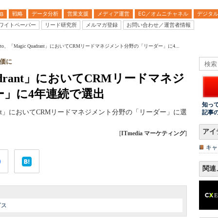
戦略
データ分析
営業支援
メディア運営
EC／オムニチャネル
デジタ
B
ワイトペーパー
リード研究所
メルマガ登録
お問い合わせ／運営者情報
keto、「Magic Quadrant」においてCRMリードマネジメント分野の「リーダー」に4...
価に
Quadrant」においてCRMリードマネジ
ー」に4年連続で選出
知っ
 Quadrant」においてCRMリードマネジメント分野の「リーダー」に選
記事
アイ
[
ITmedia マーケティング
]
キャ
関連
ビス