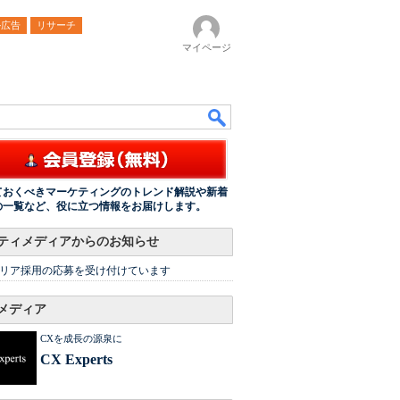
ル広告
リサーチ
マイページ
ておくべきマーケティングのトレンド解説や新着
の一覧など、役に立つ情報をお届けします。
ティメディアからのお知らせ
リア採用の応募を受け付けています
メディア
CXを成長の源泉に
CX Experts