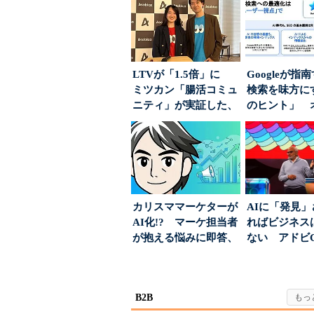
LTVが「1.5倍」に
Googleが指
ミツカン「腸活コミュ
検索を味方にす
ニティ」が実証した、
のヒント」 
値上げ時代に選ば...
ハウスでは...
カリスママーケターが
AIに「発見
AI化!? マーケ担当者
ればビジネス
が抱える悩みに即答、
ない アドビ
実力は？
った、AIエージ
B2B