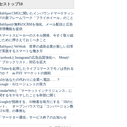
セストップ10
HubSpot CMOに聞いたインバウンドマーケティン
グの新フレームワーク「フライホイール」のこと
HubSpotが無料のCRMを強化、メール配信と広告
管理機能を提供
スマートスピーカーのスキル開発、今すぐ取り組
むために押さえておくべきこと
HubSpotとWeWork 世界の成長企業が新しい日常
で実践するスマートな働き方
FacebookとInstagramの広告品質強化へ Metaが
「ブロックリスト」対応を拡大
VTuberを起用したライブコマースでモノは売れる
のか？ au PAY マーケットの挑戦
AIがあなたの代わりに企業へ電話……？
Google・AIエージェントの実力
SimilarWebと「マーケットインテリジェンス」に
関するモヤモヤしたことを幹部に聞く
Googleが指南する、AI検索を味方にする「10のヒ
ント」 オープンハウスでは「コンバージョン数
63％増」の事例も
「マーケター通信」サービス終了のお知らせ