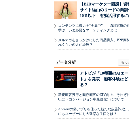
【B2Bマーケター困惑】資
サイト経由のリードの商談
10％以下 有効活用するに
コンテンツに戦力を“全集中” 「徳川家康の
学ぶ、いま必要なマーケティングとは
メルマガをきっかけにした商品購入、B2B商
れくらいの人が経験？
データ分析
アドビが「10種類のAIエ
ト」を発表 顧客体験はど
る？
新規顧客獲得と既存顧客のLTV向上、それぞ
CRO（コンバージョン率最適化）について
Androidの偽アプリを使った新たな広告詐欺
にもユーザーにも大迷惑な手口とは？