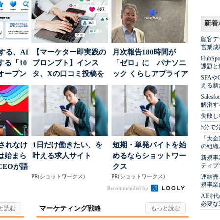
新着
顧客デ
営業成
南する、AI
【マーケター即実践の
月次報告180時間が
Hub
る「10
プロンプト】インス
「ゼロ」に パナソニ
課題と
オープン
タ、Xの口コミ投稿を
ック くらしアプライア
SFA
分析→戦略立案に生か
ンス社が挑んだVo...
える新
す...
Sale
解消す
失敗し
5分で
「大企
」されなけ
1日だけ働きたい、を
短期・単発バイトを始
の組織
は始まら
叶える求人サイト
めるならショットワー
新規事
ティブ
CEOが語
クス
...
PR(ショットワークス)
PR(ショットワークス)
連結売
規事業
Recommended by
AI時
必要な
マーケティング戦略