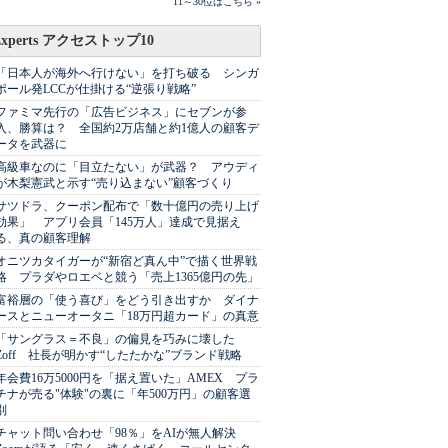
11～30位はこちら »
Experts アクセストップ10
「日本人が海外へ行けない」を打ち破る シンガ
ポール発LCCが仕掛ける“逆張り戦略”
ファミマ先行の「広告ビジネス」にセブンが参
入、勝算は？ 全国約2万店舗と約1億人の顧客デ
ータを武器に
高級車なのに「目立たない」が武器？ アウディ
が木梨憲武と示す“売り込まない”顧客づくり
サツドラ、クーポン配布で「数十億円の売り上げ
効果」 アプリ会員「145万人」達成で見据え
る、真の顧客理解
オニツカタイガーが“新宿ど真ん中”で描く世界戦
略 プラダやロエベと競う「売上1365億円の先」
富裕層の「使う喜び」をどう引き出すか ダイナ
ースとニューオータニ「18万円超カード」の真意
「サングラス＝不良」の偏見を巧みに壊した
Zoff 社長が明かす“したたかな”ブランド戦略
年会費16万5000円を「据え置いた」AMEX プラ
チナが売る"体験"の裏に「年500万円」の顧客選
別
チャット問い合わせ「98％」をAIが無人解決