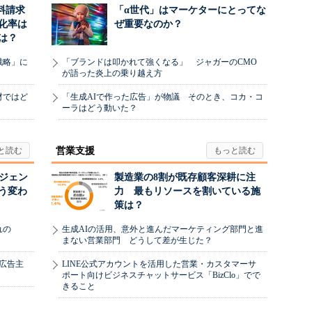
料請求
「α世代」はマーケターにとってな
化率は
ぜ重要なのか？
は？
戦略」に
「ブランドは叩かれて強くなる」 ジャガーのCMO
が語った炎上の乗り越え方
材ではど
「生成AIで作った広告」が物議 そのとき、コカ・コ
ーラはどう動いた？
営業支援
ージェン
製造業の8割が既存顧客深耕に注
う変わ
力 最もリソースを割いている施
策は？
れの
生成AIの活用、意外と進んだマーケティング部門と進
まない営業部門 どうして差が生じた？
、広告主
LINE公式アカウントを活用した営業・カスタマーサ
ポート向けビジネスチャットサービス「BizClo」でで
きること