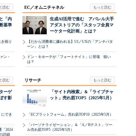
EC／オムニチャネル
と「内
生成AI活用で進む アパレル大手
断基準
アダストリアの「スタッフ全員マ
ーケター化計画」とは？
生き残り
【だから消費者に嫌われる】UI／UXの「アンチパタ
ーン」とは？
ヴァン・
ドン・キホーテが「フォートナイト」に登場 狙い
は？
リサーチ
リターゲ
「サイト内検索」＆「ライブチャ
ぼす影
ット」売れ筋TOP5（2025年5月）
」にでき
「ECプラットフォーム」売れ筋TOP10（2025年5月）
「パーソナライゼーション」＆「A／Bテスト」ツー
2024
ル売れ筋TOP5（2025年5月）
の詳細