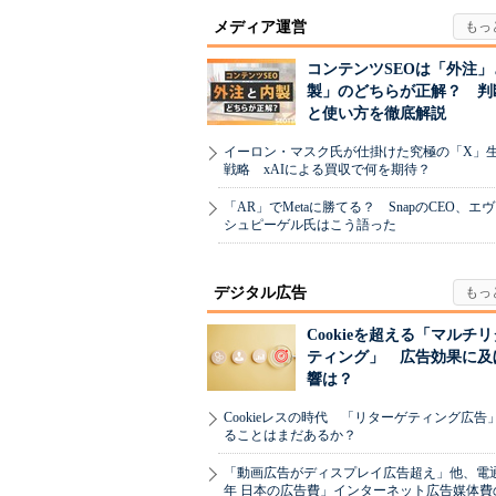
メディア運営
コンテンツSEOは「外注」
製」のどちらが正解？ 判
と使い方を徹底解説
イーロン・マスク氏が仕掛けた究極の「X」
戦略 xAIによる買収で何を期待？
「AR」でMetaに勝てる？ SnapのCEO、エ
シュピーゲル氏はこう語った
デジタル広告
Cookieを超える「マルチ
ティング」 広告効果に及
響は？
Cookieレスの時代 「リターゲティング広告
ることはまだあるか？
「動画広告がディスプレイ広告超え」他、電通「
年 日本の広告費」インターネット広告媒体費