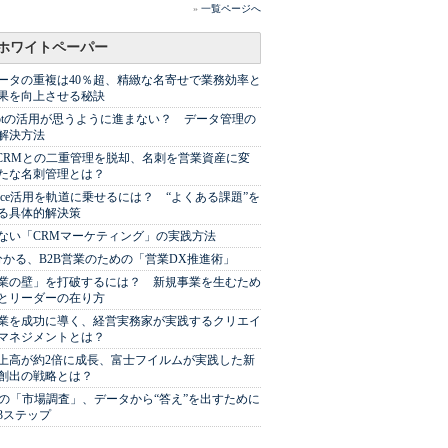
»
一覧ページへ
ホワイトペーパー
ータの重複は40％超、精緻な名寄せで業務効率と
果を向上させる秘訣
Spotの活用が思うように進まない？ データ管理の
解決方法
やCRMとの二重管理を脱却、名刺を営業資産に変
たな名刺管理とは？
sforce活用を軌道に乗せるには？ “よくある課題”を
る具体的解決策
ない「CRMマーケティング」の実践方法
分かる、B2B営業のための「営業DX推進術」
業の壁」を打破するには？ 新規事業を生むため
とリーダーの在り方
業を成功に導く、経営実務家が実践するクリエイ
マネジメントとは？
上高が約2倍に成長、富士フイルムが実践した新
創出の戦略とは？
代の「市場調査」、データから“答え”を出すために
3ステップ