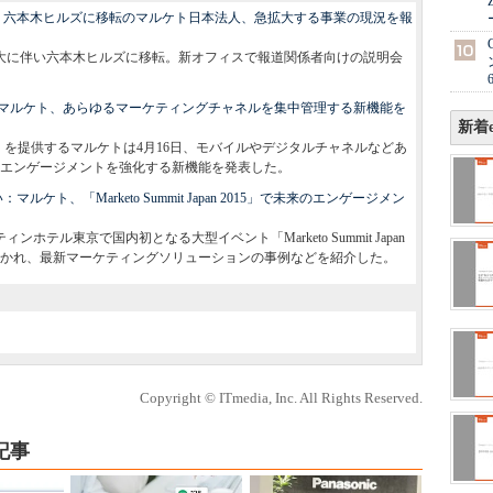
：六本木ヒルズに移転のマルケト日本法人、急拡大する事業の現況を報
業拡大に伴い六本木ヒルズに移転。新オフィスで報道関係者向けの説明会
マルケト、あらゆるマーケティングチャネルを集中管理する新機能を
新着e
o」を提供するマルケトは4月16日、モバイルやデジタルチャネルなどあ
エンゲージメントを強化する新機能を発表した。
ト、「Marketo Summit Japan 2015」で未来のエンゲージメン
ホテル東京で国内初となる大型イベント「Marketo Summit Japan
まで開かれ、最新マーケティングソリューションの事例などを紹介した。
Copyright © ITmedia, Inc. All Rights Reserved.
記事