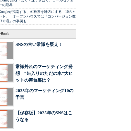
Zoomが語る「安く・速くさばく」コールセンタ
ーの限界
Googleが指南する、AI検索を味方にする「10のヒ
ント」 オープンハウスでは「コンバージョン数
63％増」の事例も
Book
SNSの古い常識を疑え！
常識外れのマーケティング発
想 “缶入りのただの水”大ヒ
ットの舞台裏は？
2025年のマーケティング10の
予言
【保存版】2025年のSNSはこ
うなる