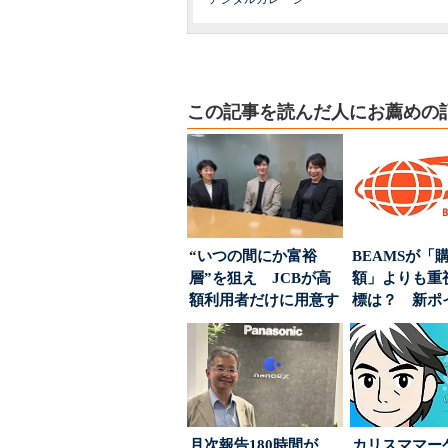
この記事を読んだ人にお薦めの
“いつの間にか富裕
BEAMSが「
層”を狙え JCBが高
額」よりも重
額利用者だけに用意す
標は？ 新ポ
る「特別体験」
度の狙い
月次報告180時間が
カリスママー