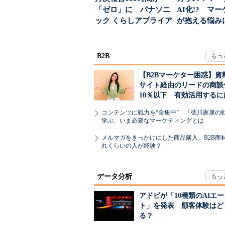
「ゼロ」に パナソニ
AI化!? マ
ック くらしアプライア
が抱える悩み
ンス社が挑んだVo...
実力は？
B2B
【B2Bマーケター困惑】資
サイト経由のリードの商談
10％以下 有効活用するに
コンテンツに戦力を“全集中” 「徳川家康の
学ぶ、いま必要なマーケティングとは
メルマガをきっかけにした商品購入、B2B商
れくらいの人が経験？
データ分析
アドビが「10種類のAIエ
ト」を発表 顧客体験はど
る？