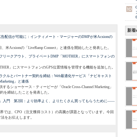
新着e
告配信が可能に：インティメート・マージャーのDMPが米Acxiomの
米Acxiomの「LiveRamp Connect」と連係を開始したと発表した。
リークアウト、プライベートDMP「MOTHER」にスマートフォンの
THER」にスマートフォンのGPS位置情報を管理する機能を追加した。
ラクルとパートナー契約を締結：Web最適化サービス「ナビキャスト
 Marketing」と連係
ケース・ティービーが「Oracle Cross-Channel Marketing」
約を締結したことを発表した。
」入門 第2回：より効率よく、よりたくさん買ってもらうために――
界では、CPO（注文獲得コスト）の高騰が課題となっています。今回
方法をお伝えします。