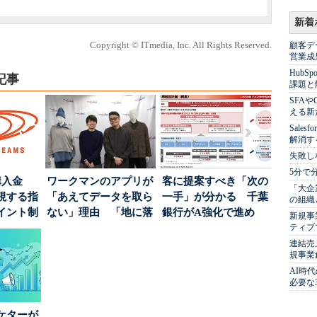
新着
Copyright © ITmedia, Inc. All Rights Reserved.
顧客デ
営業成
Hub
記事
課題と
SFA
える新
Sale
解消す
失敗し
5分で
購入金
ワークマンのアプリが
客に提案すべき「次の
「大企
視する指
「あえてデータを取ら
一手」が分かる 千葉
の組織
イント制
ない」理由 「地に落
銀行がA強化で進め
新規事
ちた顧客満足度」を
る“One to On...
ティブ
引...
連結売
規事業
AI時
必要な
ケターが