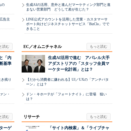
れの
生成AIの活用、意外と進んだマーケティング部門と進
まない営業部門 どうして差が生じた？
、広告主
LINE公式アカウントを活用した営業・カスタマーサ
ポート向けビジネスチャットサービス「BizClo」でで
きること
EC／オムニチャネル
と「内
生成AI活用で進む アパレル大手
断基準
アダストリアの「スタッフ全員マ
ーケター化計画」とは？
生き残り
【だから消費者に嫌われる】UI／UXの「アンチパタ
ーン」とは？
ヴァン・
ドン・キホーテが「フォートナイト」に登場 狙い
は？
リサーチ
リターゲ
「サイト内検索」＆「ライブチャ