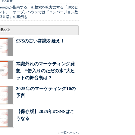
ーの限界
Googleが指南する、AI検索を味方にする「10のヒ
ント」 オープンハウスでは「コンバージョン数
63％増」の事例も
Book
SNSの古い常識を疑え！
常識外れのマーケティング発
想 “缶入りのただの水”大ヒ
ットの舞台裏は？
2025年のマーケティング10の
予言
【保存版】2025年のSNSはこ
うなる
»
一覧ページへ