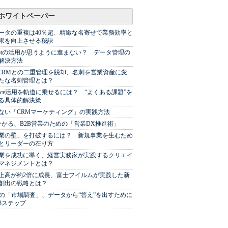
ホワイトペーパー
ータの重複は40％超、精緻な名寄せで業務効率と
果を向上させる秘訣
Spotの活用が思うように進まない？ データ管理の
解決方法
やCRMとの二重管理を脱却、名刺を営業資産に変
たな名刺管理とは？
sforce活用を軌道に乗せるには？ “よくある課題”を
る具体的解決策
ない「CRMマーケティング」の実践方法
分かる、B2B営業のための「営業DX推進術」
業の壁」を打破するには？ 新規事業を生むため
とリーダーの在り方
業を成功に導く、経営実務家が実践するクリエイ
マネジメントとは？
上高が約2倍に成長、富士フイルムが実践した新
創出の戦略とは？
代の「市場調査」、データから“答え”を出すために
3ステップ