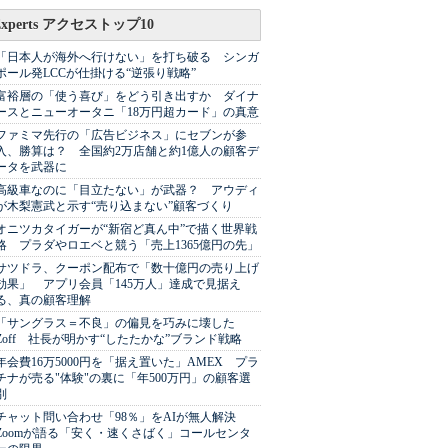
Experts アクセストップ10
「日本人が海外へ行けない」を打ち破る シンガ
ポール発LCCが仕掛ける“逆張り戦略”
富裕層の「使う喜び」をどう引き出すか ダイナ
ースとニューオータニ「18万円超カード」の真意
ファミマ先行の「広告ビジネス」にセブンが参
入、勝算は？ 全国約2万店舗と約1億人の顧客デ
ータを武器に
高級車なのに「目立たない」が武器？ アウディ
が木梨憲武と示す“売り込まない”顧客づくり
オニツカタイガーが“新宿ど真ん中”で描く世界戦
略 プラダやロエベと競う「売上1365億円の先」
サツドラ、クーポン配布で「数十億円の売り上げ
効果」 アプリ会員「145万人」達成で見据え
る、真の顧客理解
「サングラス＝不良」の偏見を巧みに壊した
Zoff 社長が明かす“したたかな”ブランド戦略
年会費16万5000円を「据え置いた」AMEX プラ
チナが売る"体験"の裏に「年500万円」の顧客選
別
チャット問い合わせ「98％」をAIが無人解決
Zoomが語る「安く・速くさばく」コールセンタ