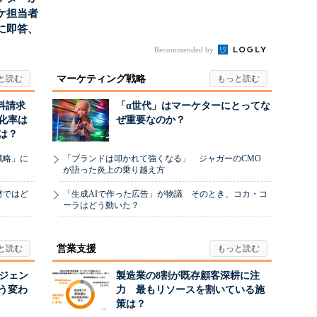
ーケ担当者
に即答、
Recommended by
マーケティング戦略
料請求
「α世代」はマーケターにとってな
化率は
ぜ重要なのか？
は？
戦略」に
「ブランドは叩かれて強くなる」 ジャガーのCMO
が語った炎上の乗り越え方
材ではど
「生成AIで作った広告」が物議 そのとき、コカ・コ
ーラはどう動いた？
営業支援
ージェン
製造業の8割が既存顧客深耕に注
う変わ
力 最もリソースを割いている施
策は？