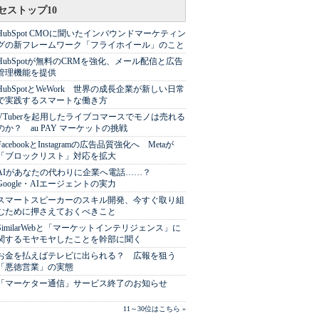
セストップ10
HubSpot CMOに聞いたインバウンドマーケティン
グの新フレームワーク「フライホイール」のこと
HubSpotが無料のCRMを強化、メール配信と広告
管理機能を提供
HubSpotとWeWork 世界の成長企業が新しい日常
で実践するスマートな働き方
VTuberを起用したライブコマースでモノは売れる
のか？ au PAY マーケットの挑戦
FacebookとInstagramの広告品質強化へ Metaが
「ブロックリスト」対応を拡大
AIがあなたの代わりに企業へ電話……？
Google・AIエージェントの実力
スマートスピーカーのスキル開発、今すぐ取り組
むために押さえておくべきこと
SimilarWebと「マーケットインテリジェンス」に
関するモヤモヤしたことを幹部に聞く
お金を払えばテレビに出られる？ 広報を狙う
「悪徳営業」の実態
「マーケター通信」サービス終了のお知らせ
11～30位はこちら »