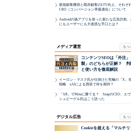
新規顧客獲得と既存顧客のLTV向上、それぞ
CRO（コンバージョン率最適化）について
Androidの偽アプリを使った新たな広告詐欺
にもユーザーにも大迷惑な手口とは？
メディア運営
コンテンツSEOは「外注」
製」のどちらが正解？ 判
と使い方を徹底解説
イーロン・マスク氏が仕掛けた究極の「X」
戦略 xAIによる買収で何を期待？
「AR」でMetaに勝てる？ SnapのCEO、エ
シュピーゲル氏はこう語った
デジタル広告
Cookieを超える「マルチ