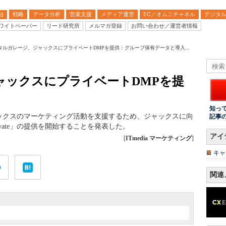
戦略
データ分析
営業支援
メディア運営
EC／オムニチャネル
デジタ
B
ワイトペーパー
リード研究所
メルマガ登録
お問い合わせ／運営者情報
タルガレージ、ジャックスにプライベートDMPを提供：グループ保有データと導入...
ャックスにプライベートDMPを提
知っ
ジャックスのマーケティング活動を支援するため、ジャックスに向
記事
Private」の提供を開始することを発表した。
アイ
[
ITmedia マーケティング
]
キャ
関連