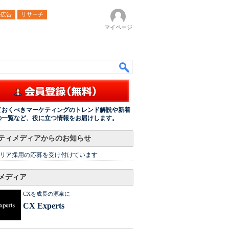
ル広告
リサーチ
マイページ
ておくべきマーケティングのトレンド解説や新着
の一覧など、役に立つ情報をお届けします。
ティメディアからのお知らせ
リア採用の応募を受け付けています
メディア
CXを成長の源泉に
CX Experts