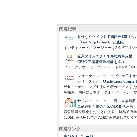
関連記事
多様なセグメントで国内外130社へ広
「LiveRamp Connect」と連係
インティメート・マージャーは2015年7月28日、
企業のオムニチャネル戦略を支援：フ
GPS位置情報管理機能を追加
フリークアウトは、プライベートDMP「MO
ショーケース・ティービーが日本オ
シリーズ」が「Oracle Cross-Channel
Webマーケティング支援の各種サービスを提供するショー
を採用。同時に日本オラクルとパートナー契
サイバーエージェント流「単品通販
単品通販企業のためのDMP活用法
競争環境が激化したことにより、単品通販業
はDMPを活用してこの課題を解決していく
関連リンク
デジタルガレージ