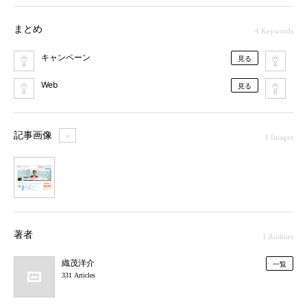
まとめ
4 Keywords
キャンペーン
D
見る
Web
プ
見る
記事画像
＋
1 Images
1
著者
1 Authors
織茂洋介
一覧
331 Articles