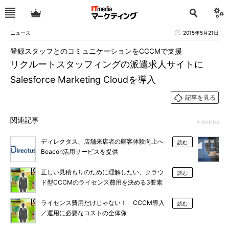
ニュース
2015年5月21日
登録スタッフとのコミュニケーションをCCCMで支援
リクルートスタッフィングの派遣求人サイトに
Salesforce Marketing Cloudを導入
記事を見る
関連記事
4 Articles
ディレクタス、店舗来店者の顧客体験向上へ
読む
Beacon活用サービスを提供
正しい見積もりのために理解したい、クラウ
読む
ド型CCCMのライセンス費用を決める3要素
ライセンス費用だけじゃない！ CCCM導入
読む
／運用に必要なコストの全体像