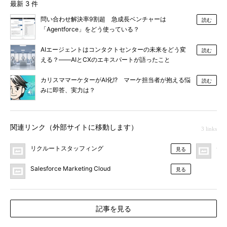
最新 3 件
問い合わせ解決率9割超 急成長ベンチャーは
読む
「Agentforce」をどう使っている？
AIエージェントはコンタクトセンターの未来をどう変
読む
える？――AIとCXのエキスパートが語ったこと
カリスママーケターがAI化!? マーケ担当者が抱える悩
読む
みに即答、実力は？
関連リンク（外部サイトに移動します）
3 links
リクルートスタッフィング
デ
見る
Salesforce Marketing Cloud
見る
記事を見る