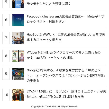
モヤモヤしたことを幹部に聞く
FacebookとInstagramの広告品質強化へ Metaが「ブ
ロックリスト」対応を拡大
HubSpotとWeWork 世界の成長企業が新しい日常で実
践するスマートな働き方
VTuberを起用したライブコマースでモノは売れるの
か？ au PAY マーケットの挑戦
Googleが指南する、AI検索を味方にする「10のヒン
ト」 オープンハウスでは「コンバージョン数63％増」
の事例も
LTVが「1.5倍」に ミツカン「腸活コミュニティ」が実
証した、値上げ時代に選ばれ続ける方法
Copyright © ITmedia Inc. All Rights Reserved.