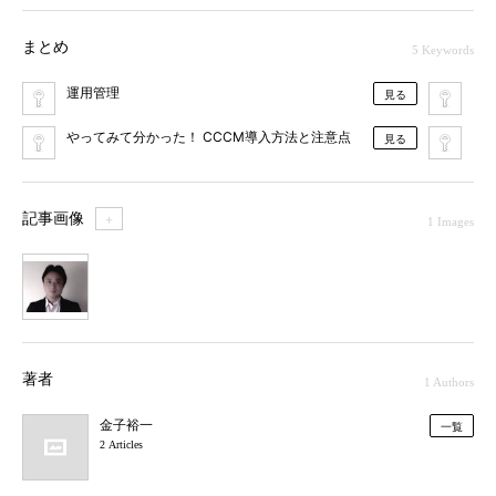
まとめ
5 Keywords
運用管理
キ
見る
やってみて分かった！ CCCM導入方法と注意点
D
見る
記事画像
＋
1 Images
1
著者
1 Authors
金子裕一
一覧
2 Articles