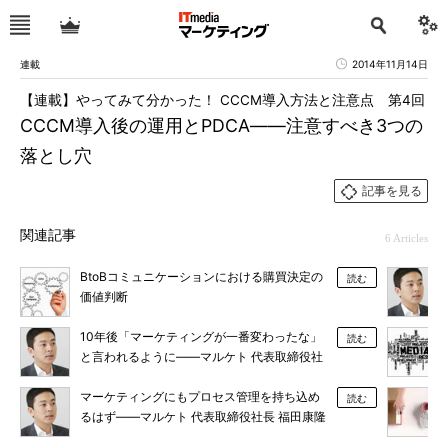
連載
2014年11月14日
【連載】やってみて分かった！ CCCM導入方法と注意点 第4回
CCCM導入後の運用とPDCA――注意すべき3つの
落とし穴
記事を見る
関連記事
6 Articles
BtoBコミュニケーションにおける購買決定の
読む
価値判断
10年後「マーケティングが一番変わったな」
読む
と言われるように――マルケト 代表取締役社
長 福田康隆氏インタビュー（後編）
マーケティングにもプロセス管理を持ち込め
読む
るはず――マルケト 代表取締役社長 福田康隆
氏インタビュー（中編）