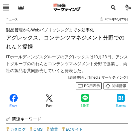
ニュース
2014年10月23日
製品管理からWebバプリッシングまでを効率化
アグレックス、コンテンツマネジメント分野での
れんと提携
ITホールディングスグループのアグレックスは10月23日、アシス
トグループののれんとコンテンツマネジメント分野で協業し、両
社の製品を共同販売していくと発表した。
[岩崎史絵，ITmedia マーケティング]
PC用表示
関連情報
Share
Post
LINE
Hatena
関連キーワード
カタログ
|
CMS
|
協業
|
ECサイト