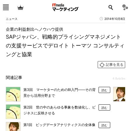
ニュース
2014年10月8日
企業の利益創出へノウハウ提供
SAPジャパン、戦略的プライシングマネジメント
の支援サービスでデロイト トーマツ コンサルティ
ングと協業
記事を見る
関連記事
4 Articles
第3回 マーケターのためのBI入門――その背
読む
景から活用分野まで
第2回 世の中のあらゆる事象を数値化し、ビ
読む
ジネスに反映させる
第1回 ビッグデータアナリティクスの全体像
読む