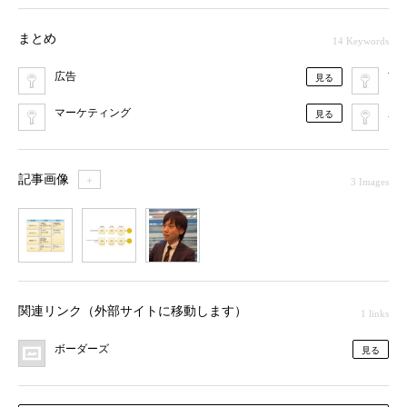
まとめ
14 Keywords
広告
市
見る
マーケティング
広
見る
記事画像
＋
3 Images
1
2
3
関連リンク（外部サイトに移動します）
1 links
ボーダーズ
見る