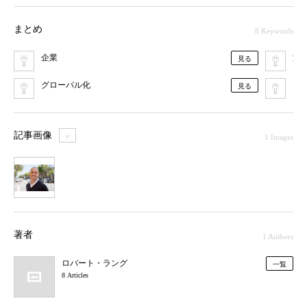
まとめ
8 Keywords
企業
海
見る
グローバル化
ソ
見る
記事画像
＋
1 Images
1
著者
1 Authors
ロバート・ラング
一覧
8 Articles