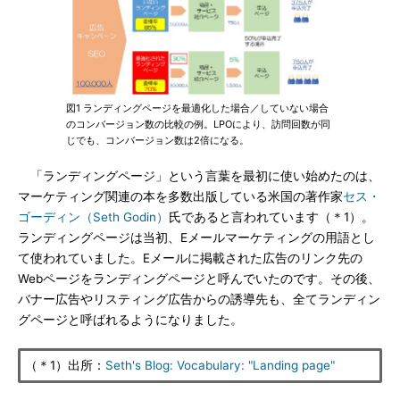
図1 ランディングページを最適化した場合／していない場合
のコンバージョン数の比較の例。LPOにより、訪問回数が同
じでも、コンバージョン数は2倍になる。
「ランディングページ」という言葉を最初に使い始めたのは、
マーケティング関連の本を多数出版している米国の著作家
セス・
ゴーディン（Seth Godin）
氏であると言われています（＊1）。
ランディングページは当初、Eメールマーケティングの用語とし
て使われていました。Eメールに掲載された広告のリンク先の
Webページをランディングページと呼んでいたのです。その後、
バナー広告やリスティング広告からの誘導先も、全てランディン
グページと呼ばれるようになりました。
（＊1）出所：
Seth's Blog: Vocabulary: "Landing page"