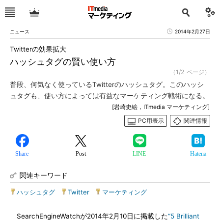
ニュース
2014年2月27日
Twitterの効果拡大
ハッシュタグの賢い使い方
（1/2 ページ）
普段、何気なく使っているTwitterのハッシュタグ。このハッシ
ュタグも、使い方によっては有益なマーケティング戦術になる。
[岩崎史絵，ITmedia マーケティング]
PC用表示
関連情報
Share
Post
LINE
Hatena
関連キーワード
ハッシュタグ
|
Twitter
|
マーケティング
SearchEngineWatchが2014年2月10日に掲載した
“5 Brilliant