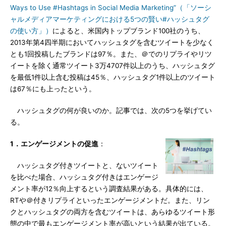
Ways to Use #Hashtags in Social Media Marketing”（「ソーシ
ャルメディアマーケティングにおける5つの賢い#ハッシュタグ
の使い方」）
によると、米国内トップブランド100社のうち、
2013年第4四半期においてハッシュタグを含むツイートを少なく
とも1回投稿したブランドは97％。また、＠でのリプライやリツ
イートを除く通常ツイート3万4707件以上のうち、ハッシュタグ
を最低1件以上含む投稿は45％、ハッシュタグ1件以上のツイート
は67％にも上ったという。
ハッシュタグの何が良いのか。記事では、次の5つを挙げてい
る。
1．エンゲージメントの促進
：
ハッシュタグ付きツイートと、ないツイート
を比べた場合、ハッシュタグ付きはエンゲージ
メント率が12％向上するという調査結果がある。具体的には、
RTや＠付きリプライといったエンゲージメントだ。また、リン
クとハッシュタグの両方を含むツイートは、あらゆるツイート形
態の中で最もエンゲージメント率が高いという結果が出ている。