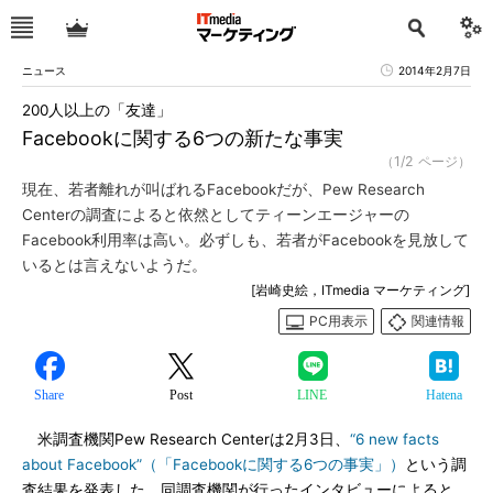
ニュース
2014年2月7日
200人以上の「友達」
Facebookに関する6つの新たな事実
（1/2 ページ）
現在、若者離れが叫ばれるFacebookだが、Pew Research
Centerの調査によると依然としてティーンエージャーの
Facebook利用率は高い。必ずしも、若者がFacebookを見放して
いるとは言えないようだ。
[岩崎史絵，ITmedia マーケティング]
PC用表示
関連情報
Share
Post
LINE
Hatena
米調査機関Pew Research Centerは2月3日、
“6 new facts
about Facebook”（「Facebookに関する6つの事実」）
という調
査結果を発表した。同調査機関が行ったインタビューによると、