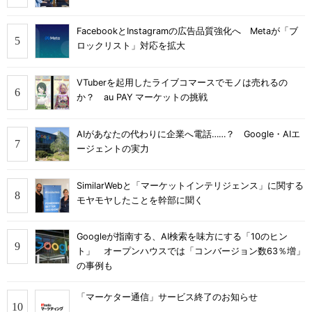
FacebookとInstagramの広告品質強化へ Metaが「ブ
ロックリスト」対応を拡大
VTuberを起用したライブコマースでモノは売れるの
か？ au PAY マーケットの挑戦
AIがあなたの代わりに企業へ電話……？ Google・AIエ
ージェントの実力
SimilarWebと「マーケットインテリジェンス」に関する
モヤモヤしたことを幹部に聞く
Googleが指南する、AI検索を味方にする「10のヒン
ト」 オープンハウスでは「コンバージョン数63％増」
の事例も
「マーケター通信」サービス終了のお知らせ