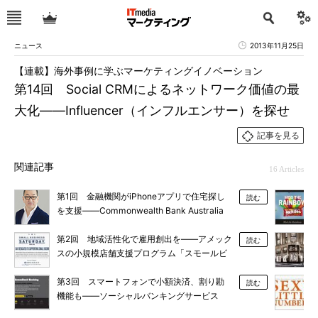
ニュース
2013年11月25日
【連載】海外事例に学ぶマーケティングイノベーション
第14回 Social CRMによるネットワーク価値の最
大化――Influencer（インフルエンサー）を探せ
記事を見る
関連記事
16 Articles
第1回 金融機関がiPhoneアプリで住宅探し
読む
を支援――Commonwealth Bank Australia
第2回 地域活性化で雇用創出を――アメック
読む
スの小規模店舗支援プログラム「スモールビ
ジネス・サタデー」
第3回 スマートフォンで小額決済、割り勘
読む
機能も――ソーシャルバンキングサービス
「Kaching」