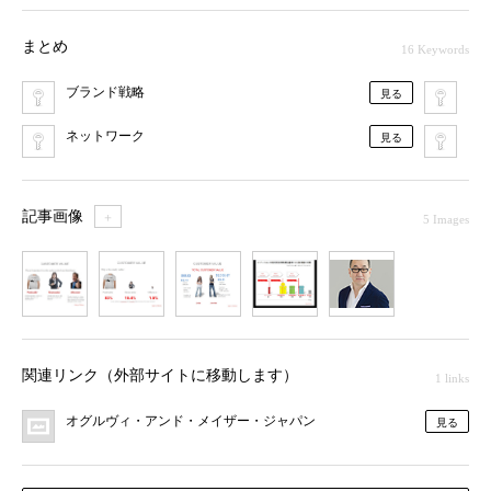
まとめ
16 Keywords
ブランド戦略
ソ
見る
ネットワーク
口
見る
記事画像
＋
5 Images
1
2
3
4
5
関連リンク（外部サイトに移動します）
1 links
オグルヴィ・アンド・メイザー・ジャパン
見る