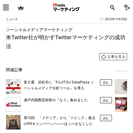
ニュース
2013年11月15日
ソーシャルメディアマーケティング
米Twitter社が明かすTwitterマーケティングの成功
法
記事を見る
関連記事
5 Articles
富士通、浜松市に「FUJITSU DataPlaza ソ
読む
ーシャルメディア分析ツール」を導入
瀬戸内国際芸術祭の『なう』集めました
読む
第15回 「メディア」から「トピック」基点
読む
のPRキャンペーンへ――ほっぺをなくした
「くまモン」はなぜ話題になるのか？