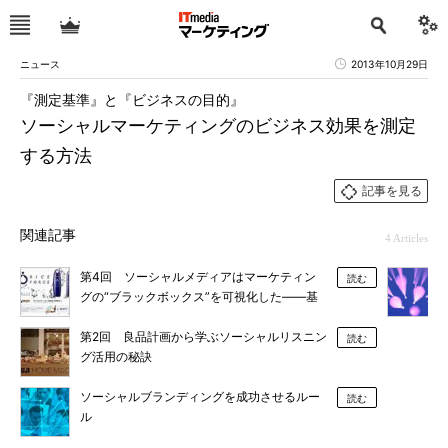
ニュース
2013年10月29日
『測定基準』と『ビジネスの目的』
ソーシャルマーケティングのビジネス効果を測定
する方法
記事を見る
関連記事
4 Articles
第4回 ソーシャルメディアはマーケティン
読む
グの“ブラックボックス”を可視化した――基
礎化粧品「RICE FORCE」のFacebookページ
に学ぶ
第2回 良品計画から学ぶソーシャルリスニン
読む
グ活用の秘訣
ソーシャルブランディングを成功させるルー
読む
ル