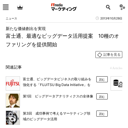
ニュース
2013年10月29日
新たな価値創出を実現
富士通、最適なビッグデータ活用提案 10種のオ
ファリングを提供開始
記事を見る
関連記事
4 Articles
富士通、ビッグデータビジネスの取り組みを
読む
強化する「FUJITSU Big Data Initiative」を
発表
第1回 ビッグデータアナリティクスの全体像
読む
第3回 成功事例で考えるマーケティング領
読む
域のビッグデータ活用