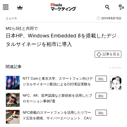
ニュース
2013年8月15日
MSら5社と共同で
日本HP、Windows Embedded 8を搭載したデジ
タルサイネージを柏市に導入
記事を見る
関連記事
4 Articles
NTT Comと東京大学、スマートフォン向けデ
読む
ジタルサイネージ配信によるO2O実証実験を
実施
NFC、AR、音声認識など新技術を活用したプ
読む
ロモーション事例7選
NFC搭載のスマートフォンを活用したリワー
読む
ド広告を開発、サイバーエージェント、CAリ
ワード、凸版印刷