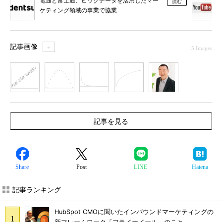
電通と富士通、ビッグデータを活用したマー
読む
ケティング領域の事業で協業
記事画像
＋
5 Images
1
2
3
4
5
記事を見る
Share
Post
LINE
Hatena
記事ランキング
HubSpot CMOに聞いたインバウンドマーケティングの