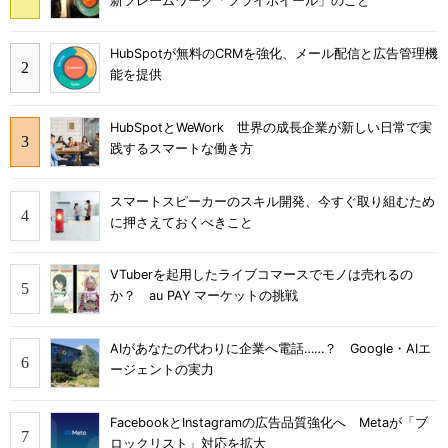
新フレームワーク「フライホイール」のこと
HubSpotが無料のCRMを強化、メール配信と広告管理機
能を提供
HubSpotとWeWork 世界の成長企業が新しい日常で実
践するスマートな働き方
スマートスピーカーのスキル開発、今すぐ取り組むため
に押さえておくべきこと
VTuberを起用したライブコマースでモノは売れるの
か？ au PAY マーケットの挑戦
AIがあなたの代わりに企業へ電話……？ Google・AIエ
ージェントの実力
FacebookとInstagramの広告品質強化へ Metaが「ブ
ロックリスト」対応を拡大