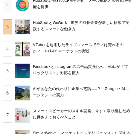
HubSpotが無料のCRMを強化、メール配信と広告管理機
能を提供
HubSpotとWeWork 世界の成長企業が新しい日常で実
践するスマートな働き方
VTuberを起用したライブコマースでモノは売れるの
か？ au PAY マーケットの挑戦
FacebookとInstagramの広告品質強化へ Metaが「ブ
ロックリスト」対応を拡大
AIがあなたの代わりに企業へ電話……？ Google・AIエ
ージェントの実力
スマートスピーカーのスキル開発、今すぐ取り組むため
に押さえておくべきこと
SimilarWebと「マーケットインテリジェンス」に関する