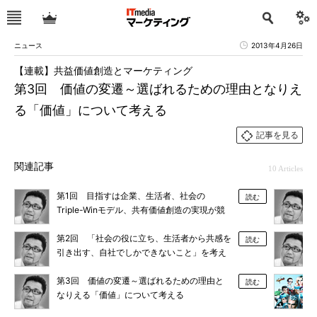
ニュース
2013年4月26日
【連載】共益価値創造とマーケティング
第3回 価値の変遷～選ばれるための理由となりえ
る「価値」について考える
記事を見る
関連記事
10 Articles
第1回 目指すは企業、生活者、社会の
読む
Triple-Winモデル、共有価値創造の実現が競
争優位を創造する
第2回 「社会の役に立ち、生活者から共感を
読む
引き出す、自社でしかできないこと」を考え
る
第3回 価値の変遷～選ばれるための理由と
読む
なりえる「価値」について考える