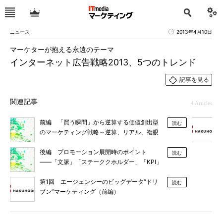
ニュース
2013年4月10日
マーケターが抱える永遠のテーマ
インターネット広告戦略2013、5つのトレンド
記事を見る
関連記事
4 Articles
前編 「買う瞬間」から逆算する価値創出型
読む
のマーケティング戦略～逆算、リアル、複眼
のススメ～
後編 プロモーション展開時のポイント
読む
――「文脈」「ステーククホルダー」「KPI」
第1回 エージェンシーのビッグデータ“ドリ
読む
ブン”マーケティング（前編）