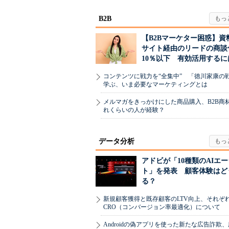
B2B
【B2Bマーケター困惑】資
サイト経由のリードの商談
10％以下 有効活用するに
コンテンツに戦力を“全集中” 「徳川家康の
学ぶ、いま必要なマーケティングとは
メルマガをきっかけにした商品購入、B2B商
れくらいの人が経験？
データ分析
アドビが「10種類のAIエ
ト」を発表 顧客体験はど
る？
新規顧客獲得と既存顧客のLTV向上、それぞ
CRO（コンバージョン率最適化）について
Androidの偽アプリを使った新たな広告詐欺