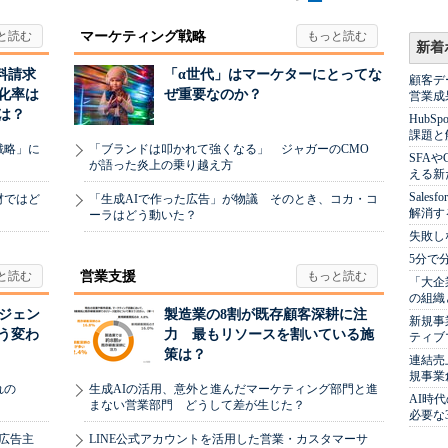
マーケティング戦略
新着
料請求
「α世代」はマーケターにとってな
顧客デ
化率は
ぜ重要なのか？
営業成
は？
Hub
課題と
戦略」に
「ブランドは叩かれて強くなる」 ジャガーのCMO
SFA
が語った炎上の乗り越え方
える新
Sale
材ではど
「生成AIで作った広告」が物議 そのとき、コカ・コ
解消す
ーラはどう動いた？
失敗し
5分で
営業支援
「大企
の組織
ージェン
製造業の8割が既存顧客深耕に注
新規事
う変わ
力 最もリソースを割いている施
ティブ
策は？
連結売
規事業
れの
生成AIの活用、意外と進んだマーケティング部門と進
AI時
まない営業部門 どうして差が生じた？
必要な
、広告主
LINE公式アカウントを活用した営業・カスタマーサ