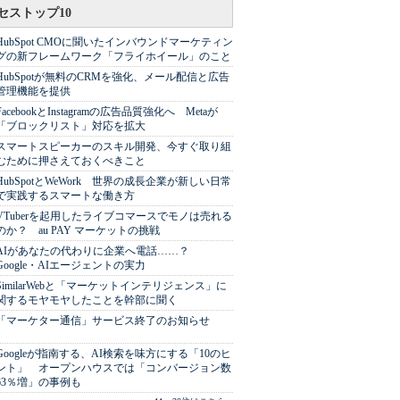
セストップ10
HubSpot CMOに聞いたインバウンドマーケティン
グの新フレームワーク「フライホイール」のこと
HubSpotが無料のCRMを強化、メール配信と広告
管理機能を提供
FacebookとInstagramの広告品質強化へ Metaが
「ブロックリスト」対応を拡大
スマートスピーカーのスキル開発、今すぐ取り組
むために押さえておくべきこと
HubSpotとWeWork 世界の成長企業が新しい日常
で実践するスマートな働き方
VTuberを起用したライブコマースでモノは売れる
のか？ au PAY マーケットの挑戦
AIがあなたの代わりに企業へ電話……？
Google・AIエージェントの実力
SimilarWebと「マーケットインテリジェンス」に
関するモヤモヤしたことを幹部に聞く
「マーケター通信」サービス終了のお知らせ
Googleが指南する、AI検索を味方にする「10のヒ
ント」 オープンハウスでは「コンバージョン数
63％増」の事例も