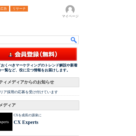
ル広告
リサーチ
マイページ
ておくべきマーケティングのトレンド解説や新着
の一覧など、役に立つ情報をお届けします。
ティメディアからのお知らせ
リア採用の応募を受け付けています
メディア
CXを成長の源泉に
CX Experts