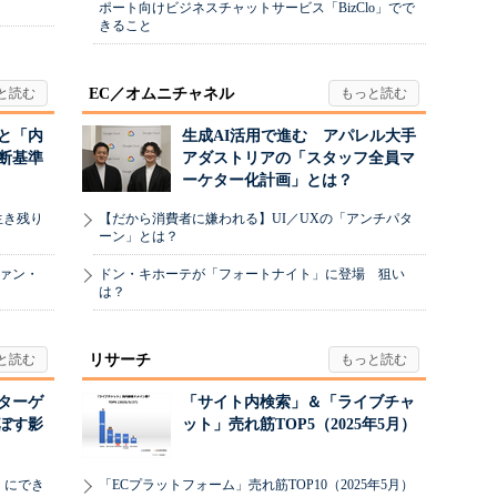
ポート向けビジネスチャットサービス「BizClo」でで
きること
EC／オムニチャネル
と「内
生成AI活用で進む アパレル大手
断基準
アダストリアの「スタッフ全員マ
ーケター化計画」とは？
生き残り
【だから消費者に嫌われる】UI／UXの「アンチパタ
ーン」とは？
ヴァン・
ドン・キホーテが「フォートナイト」に登場 狙い
は？
リサーチ
リターゲ
「サイト内検索」＆「ライブチャ
ぼす影
ット」売れ筋TOP5（2025年5月）
」にでき
「ECプラットフォーム」売れ筋TOP10（2025年5月）