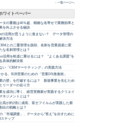
»
一覧ページへ
ホワイトペーパー
ータの重複は40％超、精緻な名寄せで業務効率と
果を向上させる秘訣
Spotの活用が思うように進まない？ データ管理の
解決方法
やCRMとの二重管理を脱却、名刺を営業資産に変
たな名刺管理とは？
sforce活用を軌道に乗せるには？ “よくある課題”を
る具体的解決策
ない「CRMマーケティング」の実践方法
分かる、B2B営業のための「営業DX推進術」
業の壁」を打破するには？ 新規事業を生むため
とリーダーの在り方
業を成功に導く、経営実務家が実践するクリエイ
マネジメントとは？
上高が約2倍に成長、富士フイルムが実践した新
創出の戦略とは？
代の「市場調査」、データから“答え”を出すために
3ステップ