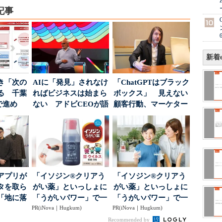
記事
新着e
き「次の
AIに「発見」されなけ
「ChatGPTはブラック
る 千葉
ればビジネスは始まら
ボックス」 見えない
で進め
ない アドビCEOが語
顧客行動、マーケター
.
った、AIエージ...
に残された打ち...
アプリが
「イソジン®クリアう
「イソジン®クリアう
タを取ら
がい薬」といっしょに
がい薬」といっしょに
「地に落
「うがいパワー」で一
「うがいパワー」で一
度」を
PR(iNova｜Hugkum)
年中！ 健やか
PR(iNova｜Hugkum)
年中！ 健やか
Recommended by