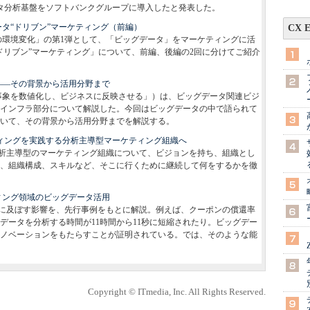
データ分析基盤をソフトバンクグループに導入したと発表した。
タ“ドリブン”マーケティング（前編）
CX 
の環境変化」の第1弾として、「ビッグデータ」をマーケティングに活
ドリブン”マーケティング」について、前編、後編の2回に分けてご紹介
――その背景から活用分野まで
事象を数値化し、ビジネスに反映させる」）は、ビッグデータ関連ビジ
インフラ部分について解説した。今回はビッグデータの中で語られて
ついて、その背景から活用分野までを解説する。
ティングを実践する分析主導型マーケティング組織へ
析主導型のマーケティング組織について、ビジョンを持ち、組織とし
、組織構成、スキルなど、そこに行くために継続して何をするかを徹
ィング領域のビッグデータ活用
に及ぼす影響を、先行事例をもとに解説。例えば、クーポンの償還率
動データを分析する時間が11時間から11秒に短縮されたり。ビッグデー
ノベーションをもたらすことが証明されている。では、そのような能
Copyright © ITmedia, Inc. All Rights Reserved.