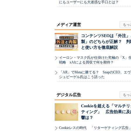
にもユーザーにも大迷惑な手口とは？
メディア運営
コンテンツSEOは「外注」
製」のどちらが正解？ 判
と使い方を徹底解説
イーロン・マスク氏が仕掛けた究極の「X」
戦略 xAIによる買収で何を期待？
「AR」でMetaに勝てる？ SnapのCEO、エ
シュピーゲル氏はこう語った
デジタル広告
Cookieを超える「マルチ
ティング」 広告効果に及
響は？
Cookieレスの時代 「リターゲティング広告