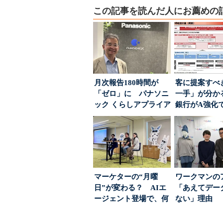
この記事を読んだ人にお薦めの
月次報告180時間が
客に提案すべ
「ゼロ」に パナソニ
一手」が分か
ック くらしアプライア
銀行がA強化
ンス社が挑んだVo...
る“One to On..
マーケターの“月曜
ワークマンの
日”が変わる？ AIエ
「あえてデー
ージェント登場で、何
ない」理由 
が起きるか
ちた顧客満足
引...