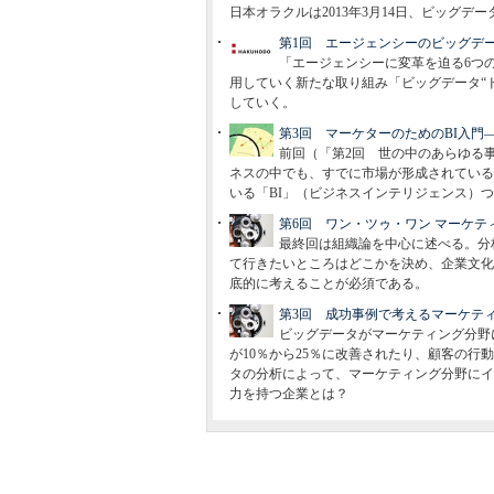
日本オラクルは2013年3月14日、ビッグ
第1回 エージェンシーのビッグデー
「エージェンシーに変革を迫る6つ
用していく新たな取り組み「ビッグデータ“
していく。
第3回 マーケターのためのBI入門
前回（「第2回 世の中のあらゆる
ネスの中でも、すでに市場が形成されている
いる「BI」（ビジネスインテリジェンス）
第6回 ワン・ツゥ・ワン マーケ
最終回は組織論を中心に述べる。分
て行きたいところはどこかを決め、企業文化
底的に考えることが必須である。
第3回 成功事例で考えるマーケテ
ビッグデータがマーケティング分野
が10％から25％に改善されたり、顧客の行
タの分析によって、マーケティング分野にイ
力を持つ企業とは？