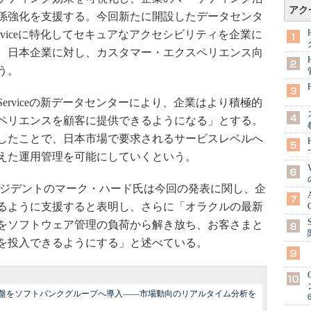
アク
係強化を支援する。今回新たに開設したデータセンタ
loud Serviceに特化してセキュアなアクセシビリティを企業に
、日本企業に対し、カスタマー・エクスペリエンス向
う。
loud Serviceの新データセンターにより、企業はより積極的
ペリエンスを顧客に提供できるようになる」とする。
したことで、日本市場で要求されるサービスレベルへ
えた運用管理を可能にしていくという。
ジデントのマーク・ハード氏は今回の発表に関し、企
るように支援すると表明し、さらに「オラクルの最新
をソフトウェア管理の負荷から解き放ち、お客さまと
を投入できるようにする」と述べている。
盤をソフトバンクグループへ導入――市場動向のリアルタイム分析を