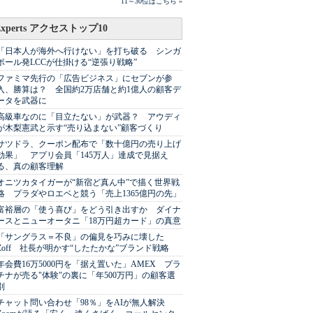
11～30位はこちら »
Experts アクセストップ10
「日本人が海外へ行けない」を打ち破る シンガ
ポール発LCCが仕掛ける“逆張り戦略”
ファミマ先行の「広告ビジネス」にセブンが参
入、勝算は？ 全国約2万店舗と約1億人の顧客デ
ータを武器に
高級車なのに「目立たない」が武器？ アウディ
が木梨憲武と示す“売り込まない”顧客づくり
サツドラ、クーポン配布で「数十億円の売り上げ
効果」 アプリ会員「145万人」達成で見据え
る、真の顧客理解
オニツカタイガーが“新宿ど真ん中”で描く世界戦
略 プラダやロエベと競う「売上1365億円の先」
富裕層の「使う喜び」をどう引き出すか ダイナ
ースとニューオータニ「18万円超カード」の真意
「サングラス＝不良」の偏見を巧みに壊した
Zoff 社長が明かす“したたかな”ブランド戦略
年会費16万5000円を「据え置いた」AMEX プラ
チナが売る"体験"の裏に「年500万円」の顧客選
別
チャット問い合わせ「98％」をAIが無人解決