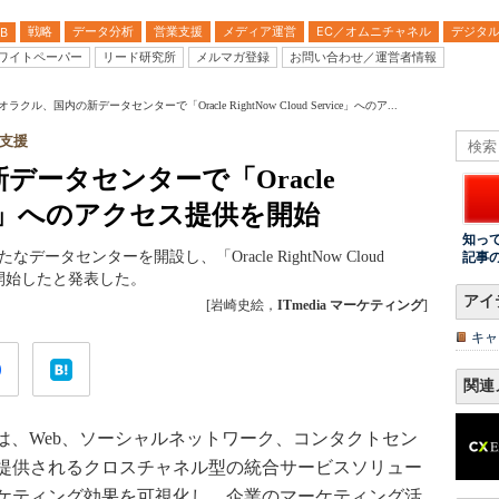
戦略
データ分析
営業支援
メディア運営
EC／オムニチャネル
デジタ
B
ワイトペーパー
リード研究所
メルマガ登録
お問い合わせ／運営者情報
ラクル、国内の新データセンターで「Oracle RightNow Cloud Service」へのア...
支援
ータセンターで「Oracle
ervice」へのアクセス提供を開始
知っ
データセンターを開設し、「Oracle RightNow Cloud
記事
供開始したと発表した。
アイ
[岩崎史絵，
ITmedia マーケティング
]
キャ
関連
 Service」は、Web、ソーシャルネットワーク、コンタクトセン
提供されるクロスチャネル型の統合サービスソリュー
ケティング効果を可視化し、企業のマーケティング活